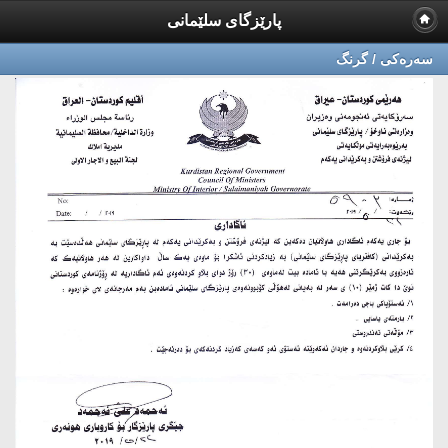
پارێزگای سلێمانی
سه‌ره‌كی / گرنگ