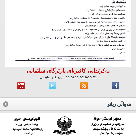
به‌كرێدانی كافتریای پارێزگای سلێمانی
2019-05-22 08:38:35 پارێزگای سلێمانی
هه‌واڵی زیاتر