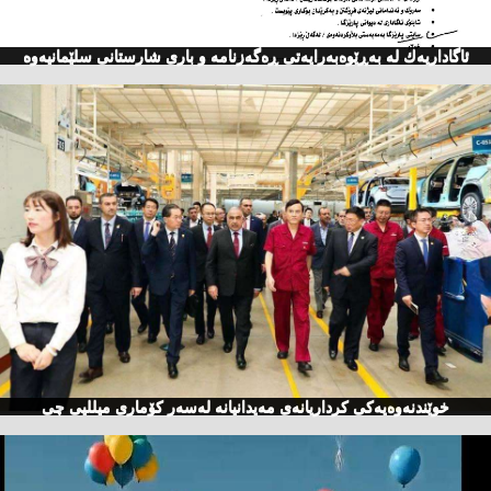
ئاگاداریه‌ك له‌ به‌ڕێوه‌به‌رایه‌تی ڕه‌گه‌زنامه‌ و باری شارستانی سلێمانیه‌وه‌
خوێندنەوەیەكی كرداریانەی مەیدانیانە لەسەر كۆماری میللیی چی