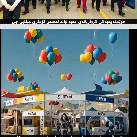
خوێندنەوەیەكی كرداریانەی مەیدانیانە لەسەر كۆماری میللیی چی