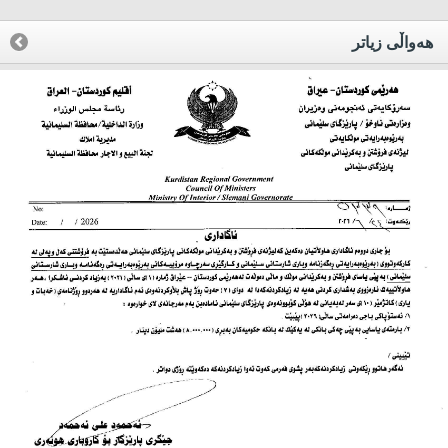
هه‌واڵی زیاتر