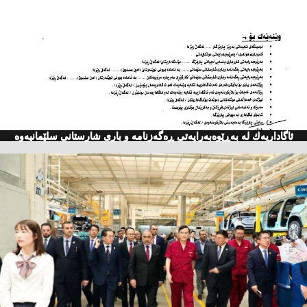
ئاگاداریه‌ك له‌ به‌ڕێوه‌به‌رایه‌تی ڕه‌گه‌زنامه‌ و باری شارستانی سلێمانیه‌وه‌