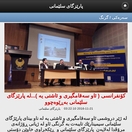
پارێزگای سلێمانی
سه‌ره‌كی / گرنگ
كۆنفرانسی ( ئاو سه‌قامگیری و ئاشتی یه‌ )...له‌ پارێزگای
سلێمانی به‌ڕێوه‌چوو
2016-11-21 03:22:10 پارێزگای سلێمانی
له‌ ژێر دروشمی ئاو سه‌قامگیری و ئاشتی یه‌ له‌ ناو بینای پارێژگای
سلێمانی سیمینارێك تایبه‌ت به‌ گرنگی ئاو له‌ ژیانی ڕۆژانه‌ی
مرۆڤدا له‌لایه‌ن پارێزگای سلێمانی و ڕێكخراوی خاوێن دۆستی