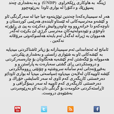
ژینگه‌ به‌ هاوكاری ڕێكخراوی (UNDP) و به‌ به‌شداری چه‌ند
پسپۆڕێك و دكتۆرا له‌ بواری ئاودا به‌ڕێوه‌چوو
هه‌ر له‌ سیمیناره‌كه‌دا چه‌ندین توێژینه‌وه‌ جیا جیا له‌ سه‌رگرنگی ئاو
و كێشه‌و مه‌ترسیه‌كانی له‌ ئێستاو ئاینده‌ی هه‌رێمی كوردستان و
ناوچه‌كه‌و دا خرانه‌ڕوو وه‌ چاوه‌ڕوانیش ده‌كرێت به‌ پێ ی ڕاپۆرته‌
ناوخۆی و نێوده‌وڵه‌تیه‌كان مه‌ترسی گرژی لێ بكرێت ئه‌گه‌ر
هه‌مووان به‌ ژیرانه‌ له‌گه‌ڵ ئه‌م بابه‌ته‌ هه‌ڵسوكه‌وتی مرۆڤانه‌
نه‌كه‌ین .
ئامانج له‌ ئه‌نجامدانی ئه‌م سیمینارانه‌ بۆ زیاتر ئاشناكردنی میدیایه‌
به‌ كێشه‌كانی ئاو به‌ شێوازی زانستی و به‌شداری پێكردنی
هه‌مووانه‌ بۆ تێگه‌شتن له‌م كێشه‌یه‌ هه‌نگاونان بۆ چاره‌سه‌ركردنی
و دروستكردنی ڕای گشتی سه‌باره‌ت به‌ پاراستن و و
به‌فیڕۆنه‌دانی ئه‌م سامانه‌ سروشتیه‌ و چۆنێتی ڕووماڵكردنی
كێشه‌ ئاوییه‌كان له‌لایه‌ن میدیاوه‌ (سیاسه‌تی میدیا له‌ بواری ئاودا)و
ده‌رخستنی كاریگه‌ری كه‌م ئاوی له‌ سه‌ر ئاسایشی خۆراك و
ده‌رخستنی كاریگه‌ری كه‌م ئاوییه‌ له‌ سه‌ر دیمۆگرافی و
ئاڕاسته‌كردنی حكومه‌ت بۆ گرنگی دان به‌ ئاو به‌ڕێوه‌بردنی
به‌شێوه‌ی دروست.