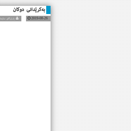
به‌كرێدانی دوكان
2019-08-26
پارێزگای سلێمانی