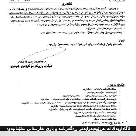
ئاگاداریه‌ك له‌ به‌ڕێوه‌به‌رایه‌تی ڕه‌گه‌زنامه‌ و باری شارستانی سلێمانیه‌وه‌