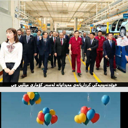
خوێندنەوەیەكی كرداریانەی مەیدانیانە لەسەر كۆماری میللیی چی