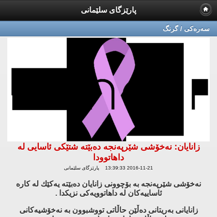
پارێزگای سلێمانی
سه‌ره‌كی / گرنگ
زانایان: نه‌خۆشی شێرپه‌نجه‌ ده‌بێته‌ شتێكی ئاسایی له‌
داهاتوودا
2016-11-21 13:39:33 پارێزگای سلێمانی
نه‌خۆشی شێرپه‌نجه‌ به‌ بۆچوونی زانایان ده‌بێته‌ یه‌كێك له‌ كاره‌
ئاساییه‌كان له‌ داهاتوویه‌كی نزیكدا .
زانایانی به‌ریتانی ده‌ڵێن حاڵاتی تووشبوون به‌ نه‌خۆشیه‌كانی