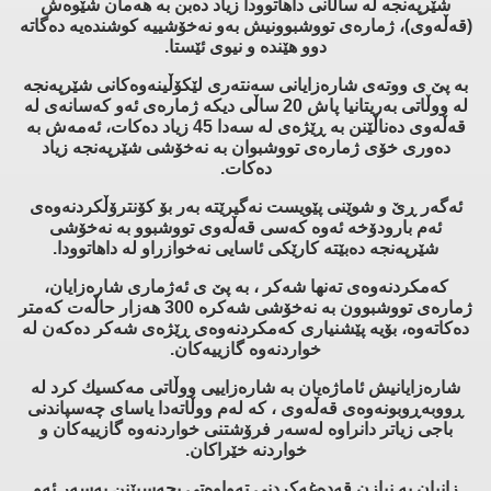
شێرپه‌نجه‌ له‌ ساڵانی داهاتوودا زیاد ده‌بن به‌ هه‌مان شێوه‌ش
(قه‌ڵه‌وی)، ژماره‌ی تووشبوونیش به‌و نه‌خۆشییه‌ كوشنده‌یه‌ ده‌گاته‌
دوو هێنده‌ و نیوی ئێستا.
به‌ پێ ی ووته‌ی شاره‌زایانی سه‌نته‌ری لێكۆڵینه‌وه‌كانی شێرپه‌نجه‌
له‌ ووڵاتی به‌ریتانیا پاش 20 ساڵی دیكه‌ ژماره‌ی ئه‌و كه‌سانه‌ی له‌
قه‌ڵه‌وی ده‌ناڵێنن به‌ ڕێژه‌ی له‌ سه‌دا 45 زیاد ده‌كات، ئه‌مه‌ش به‌
ده‌وری خۆی ژماره‌ی تووشبوان به‌ نه‌خۆشی شێرپه‌نجه‌ زیاد
ده‌كات.
ئه‌گه‌ر ڕێ و شوێنی پێویست نه‌گیرێته‌ به‌ر بۆ كۆنترۆڵكردنه‌وه‌ی
ئه‌م بارودۆخه‌ ئه‌وه‌ كه‌سی قه‌ڵه‌وی تووشبوو به‌ نه‌خۆشی
شێرپه‌نجه‌ ده‌بێته‌ كارێكی ئاسایی نه‌خوازراو له‌ داهاتوودا.
كه‌مكردنه‌وه‌ی ته‌نها شه‌كر ، به‌ پێ ی ئه‌ژماری شاره‌زایان،
ژماره‌ی تووشبوون به‌ نه‌خۆشی شه‌كره‌ 300 هه‌زار حاڵه‌ت كه‌متر
ده‌كاته‌وه‌، بۆیه‌ پێشنیاری كه‌مكردنه‌وه‌ی ڕێژه‌ی شه‌كر ده‌كه‌ن له‌
خواردنه‌وه‌ گازییه‌كان.
شاره‌زایانیش ئاماژه‌یان به‌ شاره‌زاییی ووڵاتی مه‌كسیك كرد له‌
ڕووبه‌ڕوبونه‌وه‌ی قه‌ڵه‌وی ، كه‌ له‌م ووڵاته‌دا یاسای چه‌سپاندنی
باجی زیاتر دانراوه‌ له‌سه‌ر فرۆشتنی خواردنه‌وه‌ گازییه‌كان و
خواردنه‌ خێراكان.
زانیان به‌ نیازن قه‌ده‌غه‌كردنی ته‌واوه‌تی بچه‌سپێنن به‌سه‌ر ئه‌و