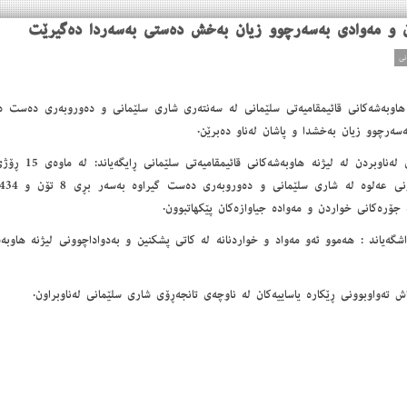
سه‌رچوو زیان به‌خشدا و پاشان له‌ناو ده‌برێن.
خاید محه‌مه‌د سه‌رۆكی ل
 جۆره‌كانی خواردن و مه‌واده‌ جیاوازه‌كان پێكهاتبوون.
گه‌یاند : هه‌موو ئه‌و مه‌واد و خواردنانه‌ له‌ كاتی پشكنین و به‌دواداچوونی لیژنه‌ هاوبه‌ش
 ته‌واوبوونی ڕێكاره‌ یاساییه‌كان له‌ ناوچه‌ی تانجه‌ڕۆی شاری سلێمانی له‌ناوبراون.