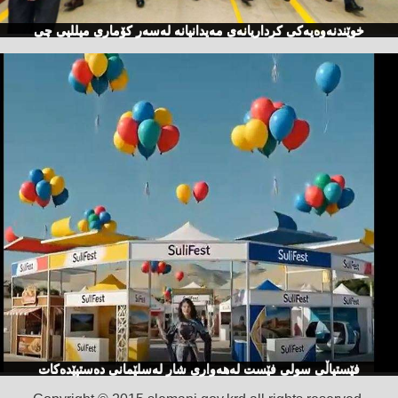
خوێندنەوەیەكی كرداریانەی مەیدانیانە لەسەر كۆماری میللیی چی
فێستیاڵی سولی فێست لەهەواری شار لەسلێمانی دەستپێدەكات