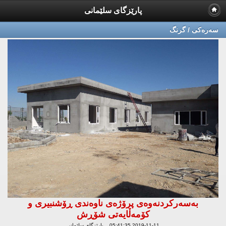
پارێزگای سلێمانی
سه‌ره‌كی / گرنگ
به‌سه‌ركردنه‌وه‌ی پرۆژه‌ی ناوەندی ڕۆشنبیری و
کۆمەڵایەتی شۆڕش
2019-11-11 05:41:35 پارێزگای سلێمانی