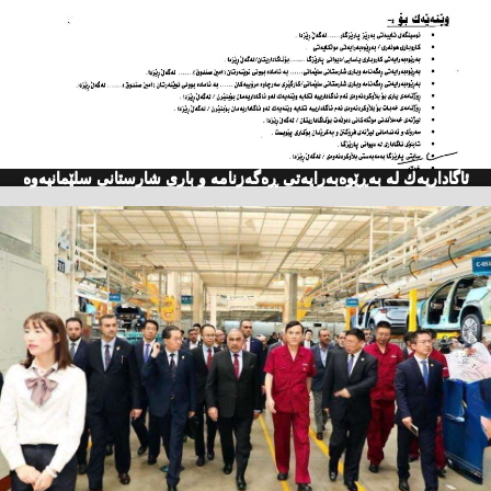
ئاگاداریه‌ك له‌ به‌ڕێوه‌به‌رایه‌تی ڕه‌گه‌زنامه‌ و باری شارستانی سلێمانیه‌وه‌