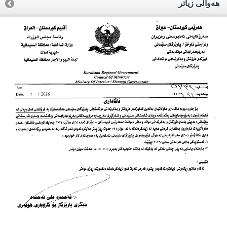
هه‌واڵی زیاتر