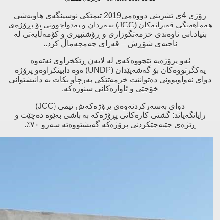
رۆژی 4ی تشرینی دووه‌می2019 تیمێكی نوسینگەی هاوبەشی
هەماهەنگی قەیرانەکان (
JCC
) سەردان و بەدواچوونی بۆ پڕۆژەی
بنیادنانی ناوەندی خزمەتگوزاری و ڕۆشنبیری و کۆمەڵایەتی لە
نا‌حیەی شۆڕش – قەزای چەمچەماڵ كرد..
ئه‌و پرۆژه‌یه‌ تێچووەکەی لە لایەن ڕێکخراوی نەتەوە
یەکگرتووەکان بۆ گەشەپێدان (
UNDP
) ەوە دابینکراوەو پرۆژه‌
دوای ته‌واوبوونی ده‌توانێت خزمه‌تێكی به‌رچاو بكات به‌ دانیشتوانی
خۆجێی و ئاواره‌كانی سنوره‌كه‌.
دوای به‌سه‌ركردنه‌وه‌ی پرۆژه‌كه‌ش تیمی (
JCC
)
رایانگه‌یاند: گشتی کارەکانی پڕۆژەکە بە باشی بەێوە دەچێت و
ڕێژەی جێبەجێکردنی پرۆژەکە گەیشتووەتە سەرو ٧٠٪.