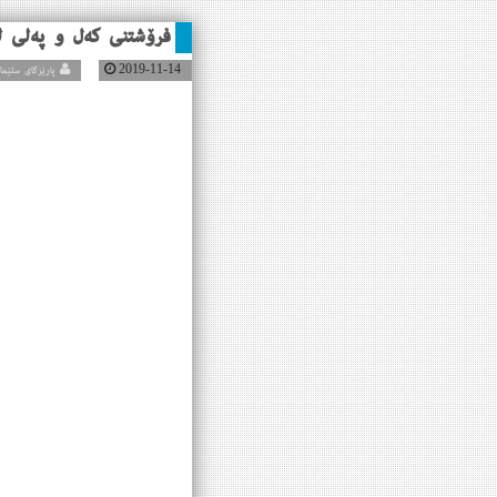
فرۆشتنی كه‌ل و په‌لی له
2019-11-14
پارێزگای سلێمانی