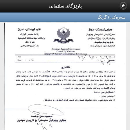
پارێزگای سلێمانی
سه‌ره‌كی / گرنگ