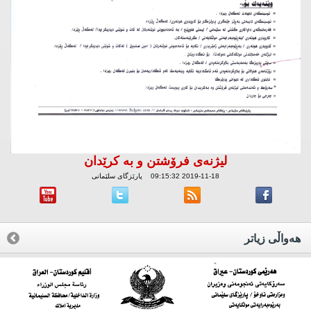
لیژنه‌ی فرۆشتن و به‌ كرێدان
2019-11-18 09:15:32 پارێزگای سلێمانی
هه‌واڵی زیاتر