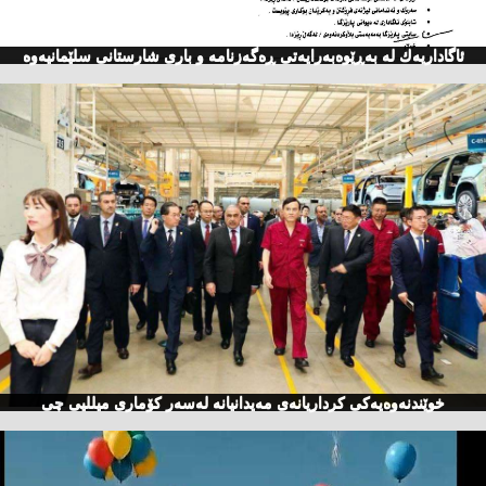
ئاگاداریه‌ك له‌ به‌ڕێوه‌به‌رایه‌تی ڕه‌گه‌زنامه‌ و باری شارستانی سلێمانیه‌وه‌
خوێندنەوەیەكی كرداریانەی مەیدانیانە لەسەر كۆماری میللیی چی