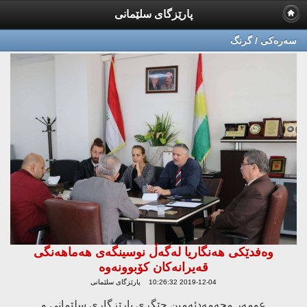
پارێزگای سلێمانی
سه‌ره‌كی / گرنگ
وەفدێكی هەنگاریا لەگەڵ نوسینگەی هەماهەنگی
قەیرانەكان كۆبوونەوە
2019-12-04 10:26:32 پارێزگای سلێمانی
عومەر محەمەدئەمین جێگری پارێزگاری سلێمانی و