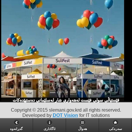
فێستیاڵی سولی فێست لەهەواری شار لەسلێمانی دەستپێدەكات
Copyright © 2015 slemani.gov.krd all rights reserved.
Developed by
DOT Vision
for IT solutions
سەرەکی
هەواڵ
ئاگاداری
گه‌ڕانه‌وه‌