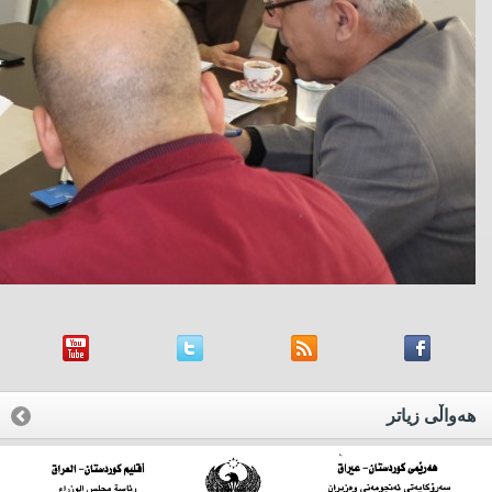
هه‌واڵی زیاتر