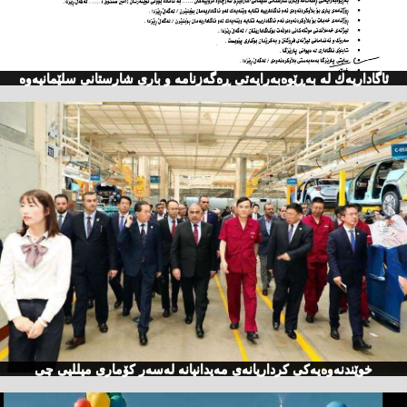
ئاگاداریه‌ك له‌ به‌ڕێوه‌به‌رایه‌تی ڕه‌گه‌زنامه‌ و باری شارستانی سلێمانیه‌وه‌
خوێندنەوەیەكی كرداریانەی مەیدانیانە لەسەر كۆماری میللیی چی