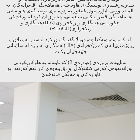
سەرپەرشتیاری نوسینگەی هاوبەشی هەماهەنگی قەیرانەكان، بە
ئامادەبوونی باباڕەسوڵ غەفور بەرێوەبەری نوسینگەی هاوبەشی
هەماهەنگی قەیرانەكانی سلێمانی، پێشوازیان كرد لە وەفدێكی
حكومەتی هەنگاری و رێكخراوی (HIA) هەنگاری و
رێكخراوی(REACH).
لە كۆبوونەوەیەكدا هەردوولا گفتوگۆیان كرد لەسەر ئەو پلان و
پرۆژە نوێیانەی كە رێكخراوی (HIA) هەنگاری بەنیازە لە سلێمانی
جێبەجێیان بكات.
بەتایبەت پرۆژەی (قودرەی 2) كە تایبەتە بە هاوكاریكردنی
بوژاندنەوەی كەرتی كشتوكاڵ و دۆزینەوەی كار لەم كەرتەدا بۆ
ئاوارەكان و خەڵكی خانەخوێ.