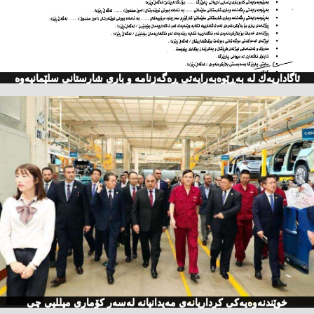
ئاگاداریه‌ك له‌ به‌ڕێوه‌به‌رایه‌تی ڕه‌گه‌زنامه‌ و باری شارستانی سلێمانیه‌وه‌
خوێندنەوەیەكی كرداریانەی مەیدانیانە لەسەر كۆماری میللیی چی