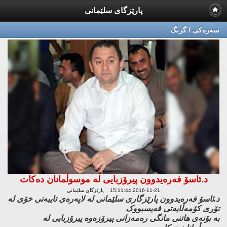
پارێزگای سلێمانی
سه‌ره‌كی / گرنگ
د.ئاسۆ فەرەیدوون پیرۆزبایی لە موسوڵمانان دەکات
2016-11-21 15:11:44 پارێزگای سلێمانی
د.ئاسۆ فەرەیدوون پارێزگاری سلێمانی لە لاپەرەی تایبەتی خۆی لە
تۆری کۆمەڵایەتی فەیسبووک
بە بۆنەی هاتنی مانگی رەمەزانی پیرۆزەوە پیرۆزبایی لە