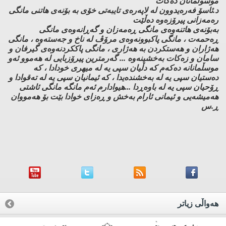
موسوڵمانان دەکات
د.ئاسۆ فەرەیدوون لە لاپەرەی تایبەتی خۆی بە بۆنەی هاتنی مانگی
رەمەزانی پیرۆزەوە دەڵێت
بەبۆنەی هاتنەوەی مانگی ڕەمەزان و گەڕانەوەی مانگی
ڕەحمەت ، مانگی پاکبوونەوەی مرۆڤ لە ناخ و جەستەوە ، مانگی
هەژاران و هەستکردن بە هەژاری ، مانگی پاککردنەوەی گیرفان و
سامان و زەکات بەخشینەوە ... گەرمترین پیرۆزبایی لە هەموو ئەو
موسڵمانانە دەکەم کە دڵیان سپی یە لە میهری خودادا ، کە
دەستیان سپی یە لە بەخشندەیدا ، کە ئیمانیان سپی یە لە تەقوادا و
ڕۆحیان سپی یە لە باوەڕدا ...هیوادارم ئەم مانگە مانگی ئاشتی
هەمیشەیی و ئیمانی ئارام بەخش و ڕەزای خوادا بێت بۆ هەمووان
ڕ.س
هه‌واڵی زیاتر