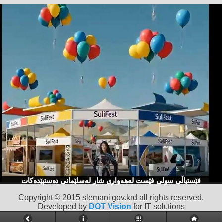
فێستیاڵی سولی فێست لەهەواری شار لەسلێمانی دەستپێدەكات
Copyright © 2015 slemani.gov.krd all rights reserved.
Developed by
DOT Vision
for IT solutions