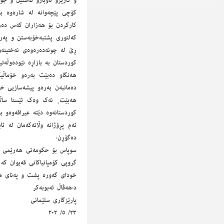
و كارێزو ئاوبارو ئەستێڵ و جۆ
‎كۆچی پێچەوانە لە شارەوە ب
كاركردن بۆ هەزاران كەس دەرە
‎كەلتوری پشتبەخۆبەستن و پەرە
ڕێ لە چونەدەرەوەی نەختینە
كوردستان بە بازاڕە نێودەوڵەت
‎هەنگاو دەبێت بەرەو خۆماڵی
دەمانبەن بەرەو پیشەسازیی خۆ
هەبێت، نەك وەك ئێستا ساڵا
كوردستانەوە دێتە عیراقەوەو 
‎ئەم پڕۆژانە وڵاتەكەمان لە 
دەگۆڕن.
‎سوپاس بۆ حكومەتی هەرێمی كو
گروپی كۆمپانیاكانی قەیوان كە
د.هەڤاڵ ئەبوبەكر
پارێزگاری سلێمانی
٢٣/ ٥/ ٢٠٢