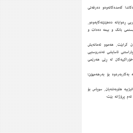
اندا كەمدەكاتەوەو دەرفەتی
ی ڕەوایانە دەهێنێتەكایەوەو،
ستمی بانك و بیمە دەدات و
ان كرابێت، هەموو ئەمانەیش
اراستنی ئاسایشی تەندروستیی
ۆراكییەكان لە ڕێی هەرێمی
 بەكاربەرەوە بۆ بەرهەمهێن؛
یژییە هاوبەشەیان، سوپاس بۆ
ئەم پڕۆژانە بێت.