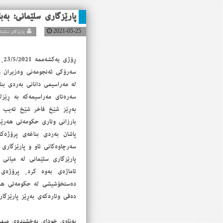
پارێزگاری سلێمانی: بەب
2021-05-25
پارێزگای سلێمانی
ڕۆ
سەرۆكی ئەنجومەنی وەزیران و و
لە مەراسیمی دانانی بەردی بنا
سەرەتای مەراسیمەكە بە ڕێزلێ
بەڕێز شێخ فاخر شێخ تەیب وت
بارزانی وتاری حكومەتی هەرێ
پاشان بەردی بناغەی پرۆژەك
سەرچاوەكانی ئاو و پارێزگاری س
پارێزگاری سلێمانی لە میانی
ئاماژەی بەوە كرد، پرۆژەی 
دەستخۆشیشی لە حكومەتی هەرێ
دەقی وتارەكەی بەڕێز پارێزگاری
بەناوی خودای بەخشندەی میهر