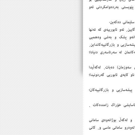
پێویستی بەردەوامكردنی ئەو
ین، ئەو ئابورییەی كە تەنها
انەو پشك و بەشی وەهمیی
ەسازیی و بازرگانییەكانداین،
نمان لە سەرتاسەری دنیادا؛
 سەوزمان) دەبات، لەگەڵیدا
و كایەی ئابوریی گەردونیدا؛
یشەسازیی و بازرگانییەكان؛
 ئاسایشی خۆراك زامندەكات ،
ن و لەگەڵ بوژانەوەی سامانی
لەوەرو سامانی ماسی و، كانی