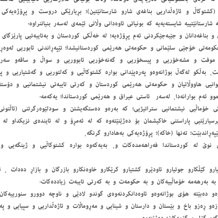
 (كشتوكاڵ و ئاژەڵداریی بناغەی شارو شارستانێتین)؛ بڕیارێكی دروست و پڕۆژەیەكی 
 شارستانێتییە شایستەیەیە كە بونیاتی ئاوەدانی وڵاتی ئێمەی لەسەر بنیاتنراوە.
حكومەتی خۆجێی سلێمانی و حكومەتی هەرێمی كوردستانیشدا؛ تێپەڕاندنی ئابوریی لەوەڕگای
موفت و مشەخۆریی و پیسخۆریی و گەنەخۆریی ئابووریی و سواڵ و ساقەو سەر
ێت، بەڵكو لەگەڵ بوژانەوەو پەرەپێدانی بوارە كشتوكاڵیی و كەلتوریی و گەشتیاریی و پیش
انیی هاووڵاتیان و حكومەتی هەرێمی كوردستان و كەرتی تایبەتی نیشتمانیی و دۆستەكا
موو ئەم بوارانەدا، لەسەر ‌ ئاستی عیراق و هەرێمی كوردستاندا؛ یەكەمە.
ی خۆماڵیی نیشتمانیی ستراتیژیی؛ كە بەرەو دەستگەیشتن و سودلێوەرگرتنی (ئاڵتونی
رسیارێتیی پاراستنی خاكیشمان بۆ دەژێنێتەوە كە لە ئەمڕۆ و لە ئایندەی نزیكداو لە نا
ڕاندبێت؛ تەنها (خاكە)؛ پڕۆژەیەكی بەهادارو گرنگە،
 نوێ لە كوردستاندا فەراهەمدەكات و، بەیەكەوە بوارە كشتوكاڵیی و ژینگەیی و پ
یارو كێڵكارو جوتیارو ئاودێرو كشتیارو كرێكارو خاوەنكارو بازرگان و بازاڕ دەدات ،
 بە بەرهەمە خۆماڵییەكان و بە حكومەت و بە كەرتی تایبەت زیاددەكات.
وەو دەبێتە هۆی بوژانەوەو ئاوەدانكردنەوەی گوندو لادێی و ناوچە دوورو سنورییەكا
ەزەو ڕەزو باخ و بێستان و دارستان و شینایی و مەڕوماڵات و ئاژەڵداریی و سپیایی و پە