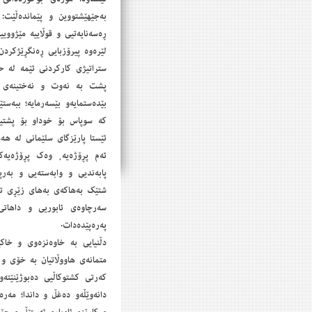
بەجێهێشتووین و پێماندەڵێت:
ڕەسەنایەتیی و قوڵاییە مێژووییە
‎ستراتیژی كاركردنی ئێمە لە 
پشت بە نەوت و نەختینەی 
بێدەستمایەو بێسەرمایە؛ ببەست
كە سوپاس بۆ خوداو بۆ پشتیو
ئێستا پارێزگای سلێمانی لە هە
‎ئەم پڕۆژەیە، وەك پڕۆژەیەك
پابەندیی و وابەستەیی و بەرپ
شتێك بەهاكەی بەهای زێڕی تێپە
‎سەرچاوەی ئابوریی و داهاتی
پەرەپێدەدات.
‎دڵنیایی به خاوەنزەوی و خاك
متمانەی هاووڵاتیان بە خۆی و
‎كەرتی كشتوكاڵیی دەبوژێنێتە
دانەوێڵەو دەغڵ و داندا؛ مەر