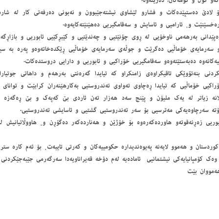
گەو گۆل و گۆمەكان؛ دەژێنەوە.
ۆ لادێ دەستپێدەكات و فشارو لێشاوی نیشتەجێبوون و نەبونی دەرفەتی كار لە شارەك
خسێنێت و، ئارامیی و ئاسایش و سەقامگیریی دەهێنێتەكایەوە.
پێدانی بەرهەمی ناوخۆیی لە ڕوی چۆنێتیی و چەندێتیی و كێبڕكێیی ئابوریی و بازاڕگەری
و سەرمایەی خۆماڵیی دەگرێت و جوڵەی سەرمایەی خۆماڵیی ڕێكدەخاتەوەو پەرە بە سی
ییەكانەوە دەبەستێتەوەو سەقامگیریی خۆراكیی و ئابوریی و دارایی دروستدەكات.
كردنی بنەتۆوێكی تاقیكراوەی زامنكراو كە تیایدا گەرەنتی بەرهەم و داهاتی جوتیار
راكیی خۆماڵیی كە تیایدا ڕەچاوی تەواوی تەندروستیی بەكارهێنەران كرابێت و توانای پ
نە زیاتر لە یەك ملیۆن و پێنج سەد هەزار تەن ئاردی بێ كەپەك و بێ ڕەگەزە خ
بۆتە سەرچاوەیەكی مەترسیی بۆ سەر تەندروستیی گشتیی و ئاسایشی تەندروستیی.
ئابوریی زەڕنەقوتەو هاوردەكەرەوە بۆ خۆژێن و هەناردەكەر دەگۆڕن و، هاووڵاتیانیش لە
ردستان و هەموو لایەنە پەیوەندیدارە حكومییەكان و كەرتی تایبەت، بۆ ئەم كارە سترات
 وەك كۆمپانیایەكی نیشتمانیی ئامادەیە لەم دۆخە قەیراناویەدا سەرگەرمی جێبەجێكردنی 