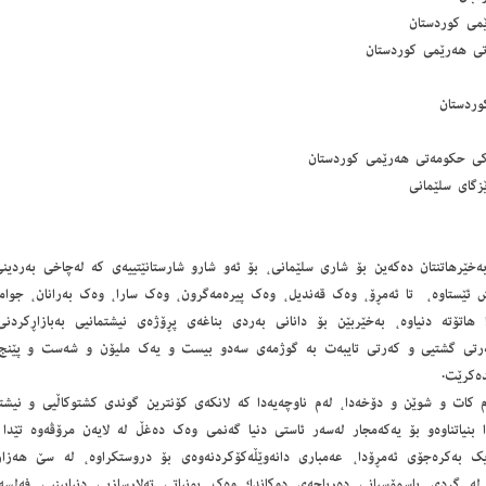
می كوردستان
ی هەرێمی كوردستان
وردستان
ۆكی حكومەتی هەرێمی كوردستان
زگای سلێمانی
؛ بەخێرهاتنتان دەكەین بۆ شاری سلێمانی، بۆ ئەو شارو شارستانێتییەی كە لەچاخی بەردین
ئێستاوە، تا ئەمڕۆ، وەك قەندیل، وەك پیرەمەگرون، وەك سارا، وەك بەرانان، جوامێرا
دا هاتۆتە دنیاوە، بەخێربێن بۆ دانانی بەردی بناغەی پڕۆژەی نیشتمانیی بەبازاڕكر
ەرتی گشتیی و كەرتی تایبەت بە گوژمەی سەدو بیست و یەك ملیۆن و شەست و پێنج هە
دەكرێت.
م كات و شوێن و دۆخەدا، لەم ناوچەیەدا كە لانكەی كۆنترین گوندی كشتوكاڵیی و نیشت
 بنیاتناوەو بۆ یەكەمجار لەسەر ئاستی دنیا گەنمی وەك دەغڵ لە لایەن مرۆڤەوە تێدا 
یك بەكرەجۆی ئەمڕۆدا، عەمباری دانەوێڵەكۆكردنەوەی بۆ دروستكراوە، لە سێ هەزار
لە گردی باسمۆسیانی دەریاچەی دوكاندا؛ وەك بونیاتی تەلارسازیی دنیابینیی فەلسە