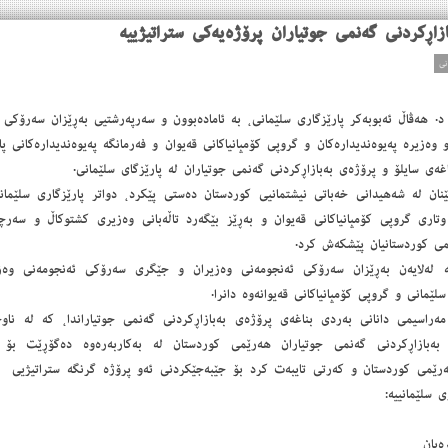
ازاڕكردنی گەنمی جوتیاران پرۆژەیەكی ستراتیژییە
ژی یەكشەممە 23/5/2021، د. هەڤاڵ ئەبوبەكر پارێزگاری سلێمانی، بە ئامادەبوون و سەرپەرشتیی بەڕێزان 
ەزیرە پەیوەندیدارەكان و گروپی كۆمپانیاكانی قەیوان و فەرمانگە پەیوەندیدارەكانی پا
غەی سایلۆ و پرۆژەی بەبازاڕكردنی گەنمی جوتیاران لە پارێزگای سلێمانی.
نان لە شەهیدانی خەباتی نیشتمانیی كوردستان دەستی پێكرد، دواتر پارێزگاری سلێمان
اری گروپی كۆمپانیاكانی قەیوان و بەڕێز بێگەرد تاڵەبانی وەزیری كشتوكاڵ و سەرچا
می كوردستانیان پێشكەش كرد.
ە لەلایەن بەڕێزان سەرۆكی ئەنجومەنی وەزیران و جێگری سەرۆكی ئەنجومەنی وە
لێمانی و گروپی كۆمپانیاكانی قەیوانەوە دانرا.
 مەراسیمی دانانی بەردی بناغەی پرۆژەی بەبازاڕكردنی گەنمی جوتیاراندا، كە لە ناو
بەبازاڕكردنی گەنمی جوتیاران هەرێمی كوردستان لە بەكاربەرەوە دەگۆڕێت بۆ بە
می كوردستان ‌و كەرتی تایبەت كرد بۆ جێبەجێكردنی ئەو پرۆژە گرنگە ستراتیژیی ‌و 
 سلێمانییە:
ەبان