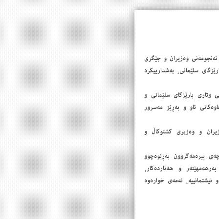
سەرۆكی ئەنجومەنی وەزیران و جێگری
رێزگای سلێمانی، بەشدارییكرد
ی وتاری پارێزگای سلێمانی و
وەكانی ئاو و بەڕێز مەسرور
زیران و وەزیری كشتوكاڵ و
چەی پیرەمەگروون بەڕێوەچوو
رهەمهێنەر ‌و هەناردەكار،
نیشتمانییە، ئەمەی خوارەوە