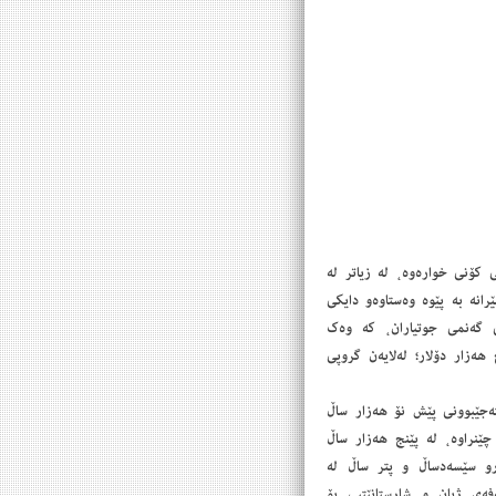
ی كۆنی خوارەوە، لە زیاتر لە
نە بە پێوە وەستاوەو دایكی
دنی گەنمی جوتیاران، كە وەك
زار دۆلار؛ لەلایەن گروپی
ەجێبوونی پێش نۆ هەزار ساڵ
چێنراوە، لە پێنج هەزار ساڵ
و سێسەدساڵ‌ و پتر ساڵ لە
فەی ژیان و شارستانێتیی بۆ