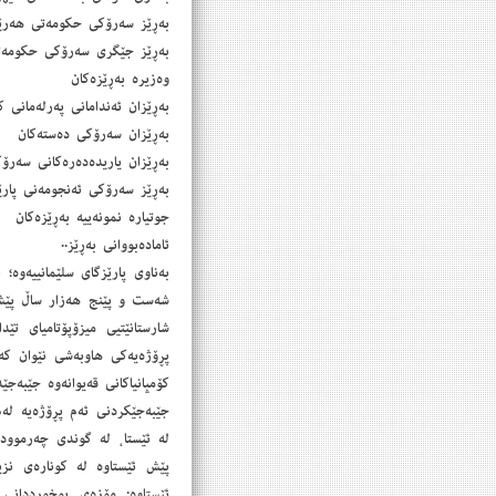
بەڕێز سەرۆكی حكومەتی هەرێ
بەڕێز جێگری سەرۆكی حكومەت
وەزیرە بەڕێزەكان
بەڕێزان ئەندامانی پەرلەمانی ك
بەڕێزان سەرۆكی دەستەكان
بەڕێزان یاریدەدەرەكانی سەر
بەڕێز سەرۆكی ئەنجومەنی پارێ
جوتیارە نمونەییە بەڕێزەكان
ئامادەبووانی بەڕێز..
‎بەناوی پارێزگای سلێمانییەوە
شەست و پێنج هەزار ساڵ پێش 
شارستانێتیی میزۆپۆتامیای تێ
پڕۆژەیەكی هاوبەشی نێوان ك
كۆمپانیاكانی قەیوانەوە جێبەجێ
جێبەجێكردنی ئەم پڕۆژەیە لە
لە ئێستا، لە گوندی چەرموودا
پێش ئێستاوە لە كونارەی نز
ئێستاوە: مۆزەی بوخورددانی 