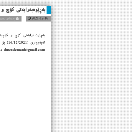
بەڕێوەبەرایەتی كۆچ و 
2021-12-16
پارێزگای سلێمانی
بەڕێوەبەرایەتی كۆچ و كۆچبە
dmcrslemani@gmail.com دوا به‌روار بۆ پێشكه‌شكردنی (CV) رۆژی (23/12/2021) كاتژمێر 12ی نیوەڕۆ ده‌بێت.