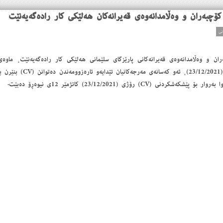
كۆچبەران و وەڵامدانەوەی قەیرانەكان هەلێكی كار رادەگەیەنێت
ران و وەڵامدانەوەی قەیرانەكانی پارێزگای سلێمانی هەلێكی كار رادەگەیەنێت، ماو
لەبەرواری (16/12/2021) بۆ (2021