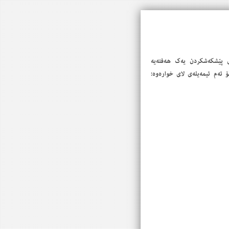
ەی پێشكەشكردن یەك هەفتەیە
23/12/)، ئەو كەسانەی مەرجەكانیان تێدایەو ئارەزوومەندن دەتوانن (CV) بنێرن بۆ ئەم ئیمەیلەی لای خوارەوە: