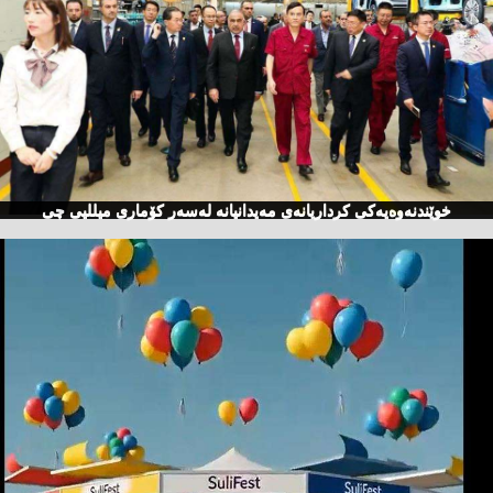
خوێندنەوەیەكی كرداریانەی مەیدانیانە لەسەر كۆماری میللیی چی