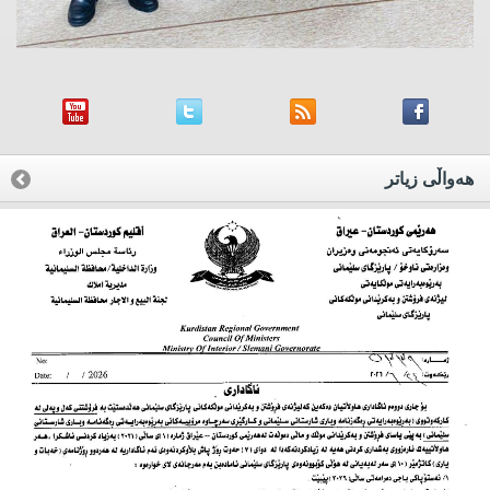
هه‌واڵی زیاتر