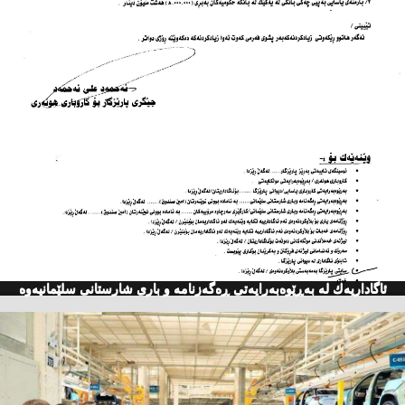
ئاگاداریه‌ك له‌ به‌ڕێوه‌به‌رایه‌تی ڕه‌گه‌زنامه‌ و باری شارستانی سلێمانیه‌وه‌