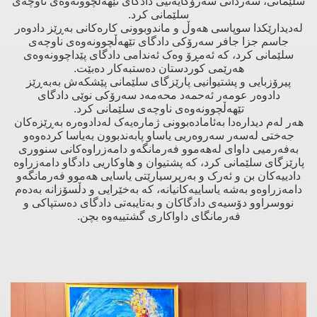
سلێمانی، سەردانی سەرۆکایەتیی دادگای تێهەڵچوونەوەی ناوچەی
سلێمانی کرد.
لەدیدارێکدا سوپاسی هەوڵ و ماندوبوونی کارەکانی بەڕێز دادوەر
جاسم جزا‌ جافر سەرۆکی دادگای تێهەڵچوونەوەی ناوچەی
سلێمانی کرد، کە ئەمڕۆ وەک ئەندامی دادگای پێداچوونەوەی
هه‌رێمی کوردستان دەستبەکار دەبێت.
پیرۆزبایی و پشتیوانیی پارێزگای سلێمانی پێشکەش بەبەڕێز
دادوەر عومەر ئەحمەد محەمەد سەرۆکی نوێی دادگای
تێهەڵچوونەوەی ناوچەی سلێمانی کرد.
هەر لەم دیدارەدا بەئامادەبوونی ژمارەیەک لەدادوەرە بەڕێزەکان
جەختی لەسەر سەروەریی یاساو پابەندبوون بەیاسا کردەوەو
بەفەرمیی داوای لەهەموو فەرمانگەو دامەزراوەکانی سنووری
پارێزگای سلێمانی کرد، کە پشتیوان و هاوکاریی دادگاو دامەزراوە
دادییەکان بن و ئەرک و بەرپرسیارێتی یاسایی هەموو فەرمانگەو
دامەزراوەو بەشە یاساییەکانیانە، کە بەخێرایی و دڵسۆزانە بەدەم
نووسراوو دۆسیەی دادگاکان و بەتایبەتی دادگای دەستپاکی و
فەرمانگای داواکاری گشتییەوە بچن.