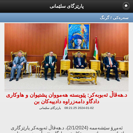
پارێزگای سلێمانی
سه‌ره‌كی / گرنگ
د.هەڤاڵ ئەبوبەکر: پێویستە هەمووان پشتیوان و هاوکاری
دادگاو دامەزراوە دادییەکان بن
2024-01-02 08:21:25 پارێزگای سلێمانی
ئەمڕۆ سێشەممە (2/1/2024)، د.هەڤاڵ ئەبوبەکر پارێزگاری