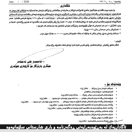
ئاگاداریه‌ك له‌ به‌ڕێوه‌به‌رایه‌تی ڕه‌گه‌زنامه‌ و باری شارستانی سلێمانیه‌وه‌