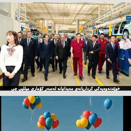
خوێندنەوەیەكی كرداریانەی مەیدانیانە لەسەر كۆماری میللیی چی