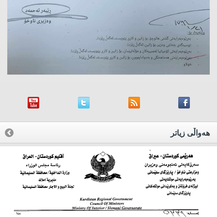
هه‌واڵی زیاتر