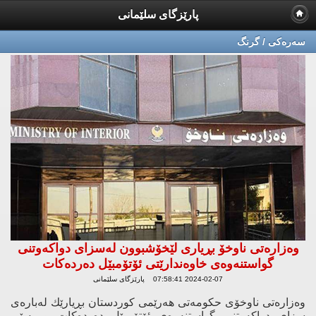
پارێزگای سلێمانی
سه‌ره‌كی / گرنگ
وەزارەتی ناوخۆ بڕیاری لێخۆشبوون لەسزای دواكەوتنی
گواستنەوەی خاوەندارێتی ئۆتۆمبێل دەردەكات
2024-02-07 07:58:41 پارێزگای سلێمانی
وەزارەتی ناوخۆی حكومەتی هەرێمی كوردستان بڕیارێك لەبارەی
سزای دواكەوتنی گواستنەوەی ئۆتۆمبێل دەردەكات و بەپێی