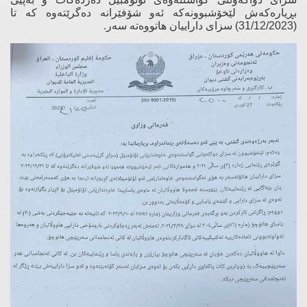
بڕیارەكەش لێخۆشبوونەكە ئەو شۆفێرانە دەگرێتەوە كە تا
(31/12/2023) سزای داراییان هاتووەتە سەر.