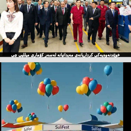
خوێندنەوەیەكی كرداریانەی مەیدانیانە لەسەر كۆماری میللیی چی