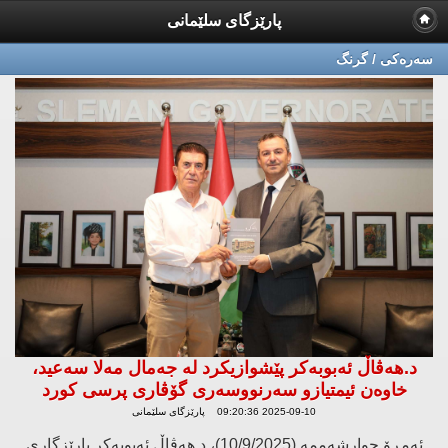
پارێزگای سلێمانی
سه‌ره‌كی / گرنگ
د.هەڤاڵ ئەبوبەکر پێشوازیکرد لە جەمال مەلا سەعید،
خاوەن ئیمتیازو سەرنووسەری گۆڤاری پرسی کورد
2025-09-10 09:20:36 پارێزگای سلێمانی
ئەمڕۆ چوارشەممە (10/9/2025)، د.هەڤاڵ ئەبوبەکر پارێزگاری