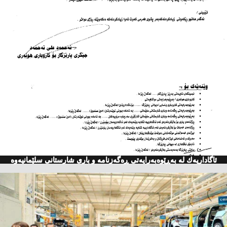
ئاگاداریه‌ك له‌ به‌ڕێوه‌به‌رایه‌تی ڕه‌گه‌زنامه‌ و باری شارستانی سلێمانیه‌وه‌