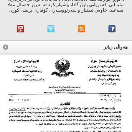
سلێمانی، لە دیوانی پارێزگادا، پێشوازیکرد لە بەڕێز جەمال مەلا
سەعید، خاوەن ئیمتیاز و سەرنووسەری گۆڤاری پرسی کورد.
هه‌واڵی زیاتر