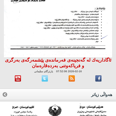
ئاگاداریه‌ك له‌ گه‌نجینه‌ی فه‌رمانده‌ی پێشمه‌رگه‌ی به‌رگری
و فریاكه‌وتنی به‌رده‌قاره‌مان
2026-02-16 07:52:06 پارێزگای سلێمانی
هه‌واڵی زیاتر