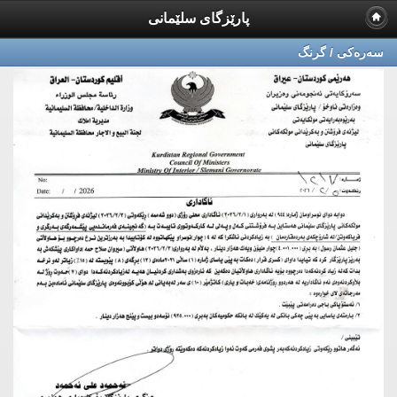
پارێزگای سلێمانی
سه‌ره‌كی / گرنگ