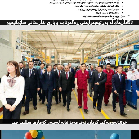
ئاگاداریه‌ك له‌ به‌ڕێوه‌به‌رایه‌تی ڕه‌گه‌زنامه‌ و باری شارستانی سلێمانیه‌وه‌
خوێندنەوەیەكی كرداریانەی مەیدانیانە لەسەر كۆماری میللیی چی