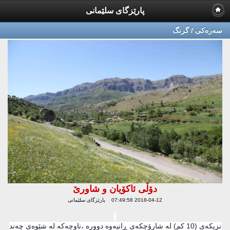
پارێزگای سلێمانی
سه‌ره‌كی / گرنگ
دۆڵى ئاكۆیان و شاورێ
2018-04-12 07:49:58 پارێزگای سلێمانی
نزیكه‌ی (10 كم) له‌ شارۆچكه‌ى ڕانیه‌وه‌ دووره‌ ،ناوچه‌كه‌ له‌ شێوه‌ی چه‌ند