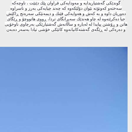
گوندێكی گه‌شتیاریدایه‌ و مه‌ودایه‌كی فراوان پێك دێنێت ، ناوچه‌كه‌
سه‌خته‌و كه‌وتۆته‌ نێوان دۆلێكه‌وه‌ كه‌ چه‌ند چیایه‌كى به‌رز و ناسراوه‌
ده‌وریان داوه‌ و به‌ كه‌ش و هه‌وایه‌كی فێنك و دیمه‌نێكی سه‌ره‌نج ڕاكێش
جیا ده‌كرێته‌وه‌ له‌ چاو هه‌ندێك سه‌یرانگای تردا، ڕووی هاتووچۆ و ڕێگای
هاتن و ڕۆشتن پیایدا له‌ له‌باره‌ و ساڵانه‌ش گه‌شتیارێكی به‌رچاوی ناوخۆیی
و ده‌ره‌كی له‌ ڕێگه‌ى گه‌شته‌كانیانه‌وه‌ كاتێكى خۆشى تیادا به‌سه‌ر ده‌به‌ن