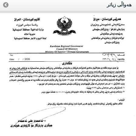
هه‌واڵی زیاتر