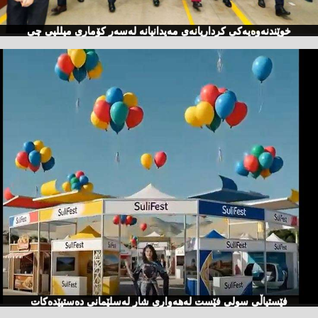
خوێندنەوەیەكی كرداریانەی مەیدانیانە لەسەر كۆماری میللیی چی
فێستیاڵی سولی فێست لەهەواری شار لەسلێمانی دەستپێدەكات