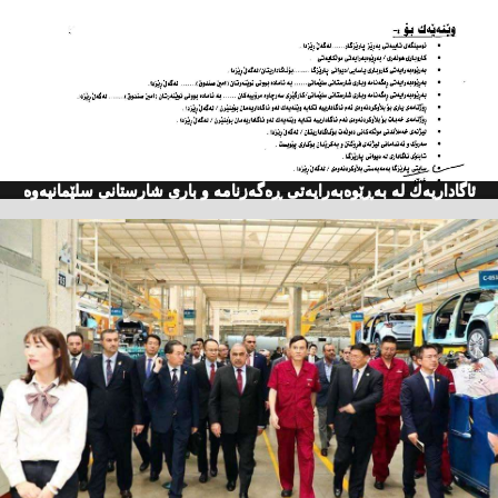
ئاگاداریه‌ك له‌ به‌ڕێوه‌به‌رایه‌تی ڕه‌گه‌زنامه‌ و باری شارستانی سلێمانیه‌وه‌