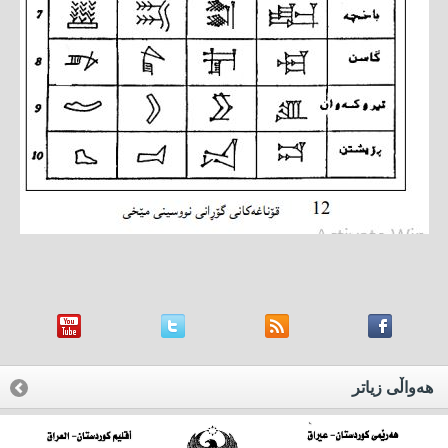
هه‌واڵی زیاتر