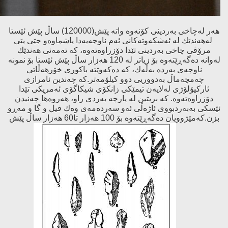
هەر لەچاخی بەردینی كۆنەوە واتە پێش(120000) ساڵ پێش ئێستا
لەهەندێك لە ئەشكەوتەكانی ئەم ناوچەیەدا پاشماوەو جێی پێی
مرۆڤی چاخی بەردینی تێدا دۆزراوەتەوە، كە تەمەنی هەندێك
لەوانە دەگەڕێتەوە بۆ زیاتر لە 120 هەزار ساڵ پێش ئێستا بۆ نمونە
ناوچەی بەردە بەڵەك، كە دەكەوێتە باكوری خۆرهەڵاتی
چەمچەماڵ بەدووریی دوو كیلۆمەتر.كە چەندین ئامرازی
ئاركیۆلۆژی لەلایەن تیمێكی زانكۆی شیكاگۆی ئەمریكی تێدا
دۆزراوەتەوە. كە بریتین لە پارچە بەردی راو، هەروەها چەنیدن
ئێسكی بەبەردبووی ئاژەڵی ئەو سەردەمەی وەك فیل و گا و مەڕو
بزن.كەمێژوویان دەگەڕێتەوە بۆ 100 هەزار تا60 هەزار ساڵ پێش