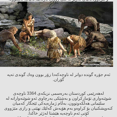
ئەم جۆرە گوندە دواتر لە ناوچەكەدا زۆر بوون وەك گوندی تەپە
گۆران.
لەهەرێمی كوردستان بەرەسمی نزیكەی 3364 ناوچەی
شوێنەواری تۆماركراون و بەشێكی بەرچاوی ئەو شوێنەوارانە لە
سلێمانی هەڵكەوتوون، بەڵام ژمارەیەكی ئێجگار كەمیان
كنەوپشكنیان بۆ كراوەو بەم هۆیەش گەلێك نهێنی و رازی مێژووی
كۆنی ئەم ناوچەیە هێشتا لەژێر خاكدا.