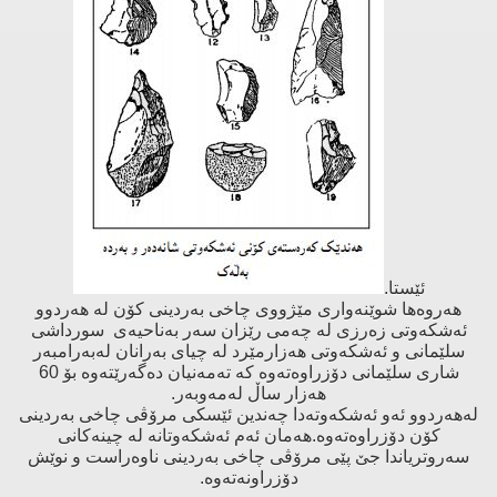
ئێستا.
هەروەها شوێنەواری مێژووی چاخی بەردینی كۆن لە هەردوو
ئەشكەوتی زەرزی لە چەمی رێزان سەر بەناحیەی سورداشی
سلێمانی و ئەشكەوتی هەزارمێرد لە چیای بەرانان لەبەرامبەر
شاری سلێمانی دۆزراوەتەوە كە تەمەنیان دەگەرێتەوە بۆ 60
هەزار ساڵ لەمەوبەر.
لەهەردوو ئەو ئەشكەوتەدا چەندین ئێسكی مرۆڤی چاخی بەردینی
كۆن دۆزراوەتەوە.هەمان ئەم ئەشكەوتانە لە چینەكانی
سەروتریاندا جێ پێی مرۆڤی چاخی بەردینی ناوەراست و نوێش
دۆزراونەتەوە.