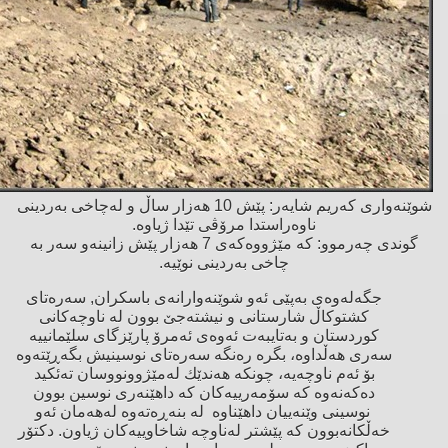
شوێنەواری كەریم شایەر: پێش 10 هەزار ساڵ و لەچاخی بەردینی
ناوەراستدا مرۆڤی تێدا ژیاوە.
گوندی چەرموو: كە مێژووەكەی 7 هەزار پێش زانینەو سەر بە
چاخی بەردینی نوێیە.
جگەلەوەی بەپێی ئەو شوێنەوارانەی باسكران, سەرەتای
كشتوكاڵ شارستانی و نیشتەجێ‌ بوون لە ناوچەكانی
كوردستان و بەتایبەت ئەوەی ئەمرۆ پارێزگای سلێمانییە
سەری هەڵداوە، بگرە رەنگە سەرەتای نوسینیش بگەڕێتەوە
بۆ ئەم ناوچەیە، چونكە هەندێك لەمێژوونووسان تەئكید
دەكەنەوە كە سۆمەرییەكان كە داهێنەری نوسین بوون
نوسینی وێنەییان داهێناوە لە بنەڕەتەوە لەهەمان ئەو
خەڵكانەبوون كە پێشتر لەناوچە شاخاوییەكان ژیاون. دكتۆر