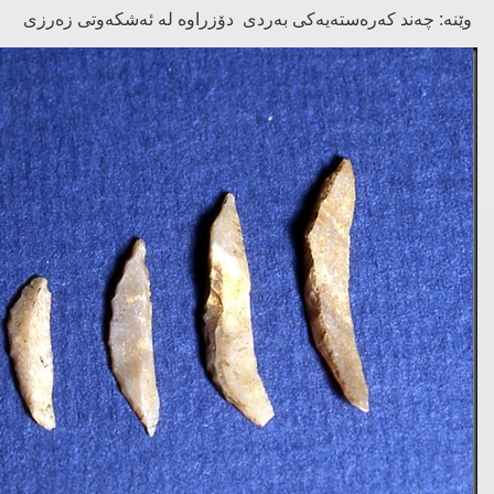
وێنە: چەند كەرەستەیەكی بەردی دۆزراوە لە ئەشكەوتی زەرزی