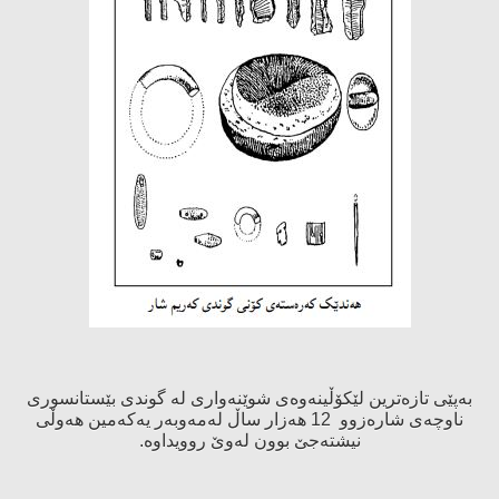
بەپێی تازەترین لێكۆڵینەوەی شوێنەواری لە گوندی بێستانسوری
ناوچەی شارەزوو 12 هەزار ساڵ لەمەوبەر یەكەمین هەوڵی
نیشتەجێ‌ بوون لەوێ‌ روویداوە.