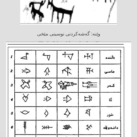
وێنە: گەشەكردنی نوسینی مێخی