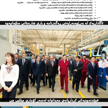
ئاگاداریه‌ك له‌ به‌ڕێوه‌به‌رایه‌تی ڕه‌گه‌زنامه‌ و باری شارستانی سلێمانیه‌وه‌
خوێندنەوەیەكی كرداریانەی مەیدانیانە لەسەر كۆماری میللیی چی