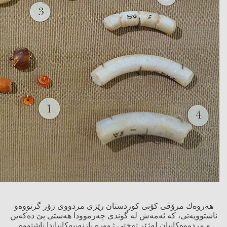
هەروەك مرۆڤی كۆنی كوردستان رێزی مردووی زۆر گرتووەو
ناشتوویەتی، كە ئەمەش لە گوندی چەرموودا هەستی پێ دەكەین
و مردووەكانیان لەژێر تەختی ژوورە بازنەییەكانیاندا ناشتووە.