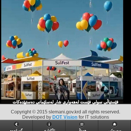
فێستیاڵی سولی فێست لەهەواری شار لەسلێمانی دەستپێدەكات
Copyright © 2015 slemani.gov.krd all rights reserved.
Developed by
DOT Vision
for IT solutions
سەرەکی
هەواڵ
ئاگاداری
گه‌ڕانه‌وه‌