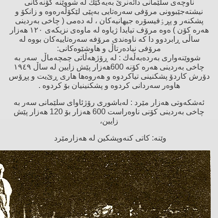
ناوچەی سلێمانی دائەنرێ بەیەكێك لە شووێنە كۆنەكانی
نیشتەجێبوونی مرۆفی سەرەتایی بەپێی لێكۆڵەرەوە و زانكۆ و
پشكنەر و پڕٶفیسۆرە جیهانیەكان ، لە دەمی ( چاخی بەردینی
هەرە كۆن ) ەوە مرۆف تیایدا ژیاوە لە ماوەی نزیكەی ١٢٠ هەزار
ساڵی ڕابردوو دا كە ناوەندی مرۆفە سەرەتاییەكان بووە لە
مرۆفی نیادەرتاڵ و هاوشێوەكانی:
شووێنەواری بەردەبەڵەك : لە ڕۆژهەڵاتی چمچەماڵ سەر بە
چاخی بەردینی هەرە كۆنە 600هەزار پێش زایین لە ساڵ ١٩٤٩
دۆرش كاردۆ پشكنینی تیاكردوە و هەروەها هاری ڕێ‌یت و پڕۆس
هاوەر سەردانی كردوە و پشكنینیان بۆ كردوە .
ئەشكەوتی هەزار مێرد : لەباشوری رۆژئاوای سلێمانی سەر بە
چاخی بەردینی كۆنی ناوەراست 600 هەزار بۆ 120 هەزار پێش
زایین،
وێنە: كاتی كنەوپشكین لە هەزارمێرد