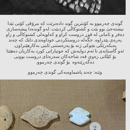
گوندی چەرموو بە كۆنترین گوند دادەنرێت كە مرۆڤی كۆنی تێدا
نیشتەجێ‌ بوو بێت و كشتوكاڵی كردبێت. لەو گوندەدا پیشەسازی
دەفر و ئامانی لە قوڕ دروست كراو و كەلوپەلی كشتوكاڵی و راو
پەرەی پێدراوە. جگەلە دروستكردنی خوداوەندی دایك كە چەند
پەیكەرێكی بچوكی ژنە بۆ پەرەستنی ئاینی بەكارهێنراون.
ئەو گاسنانەی تا ئەم دوایەش كە جوتیارانی كورد بەكاریان دەهێنا
بۆ كێڵانی زەوی قەد شاخەكان سەرەتای دروست بوونی
دەگەڕێتەوە بۆ گوندی چەرموو.
وێنە: چەند پاشماوەیەكی گوندی چەرموو