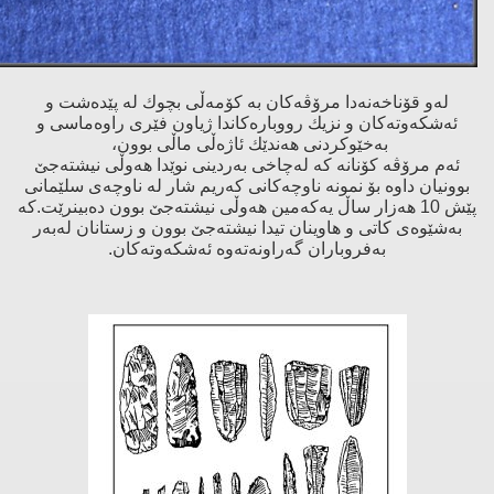
لەو قۆناخەنەدا مرۆڤەكان بە كۆمەڵی بچوك لە پێدەشت و
ئەشكەوتەكان و نزیك رووبارەكاندا ژیاون فێری راوەماسی و
بەخێوكردنی هەندێك ئاژەڵی ماڵی بوون،
ئەم مرۆڤە كۆنانە كە لەچاخی بەردینی نوێدا هەوڵی نیشتەجێ‌
بوونیان داوە بۆ نمونە ناوچەكانی كەریم شار لە ناوچەی سلێمانی
پێش 10 هەزار ساڵ یەكەمین هەوڵی نیشتەجێ‌ بوون دەبینرێت.كە
بەشێوەی كاتی و هاوینان تیدا نیشتەجێ‌ بوون و زستانان لەبەر
بەفروباران گەراونەتەوە ئەشكەوتەكان.