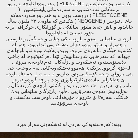
كە ناسراوە بە پڵیۆسین PLIOCENE ) و هەروەها ناوچە بەرزوو
نزمەكانی لە دەشتایی لە سەردەمانی پڵیستۆسین : (
PLEISTOCENE ) دروست بوون و بە هەردوو سەردەمەكە
چاخی نیۆجین ( NEOGENE ) پێكدێنن كە ماوەی ٢٣ ملیۆن ساڵی
خایاندوە و پاش چەند ملیۆن ساڵێكی تر گۆڕانكاری جوگرافی تر بە
خۆوە دەبینێ لە داهاتوودا.
ناوچەی سلێمانی، بەهۆیە ناوچەیەكی چیایی و جەنگەڵ و دارستان
و هەوراز و نشێو بووەو دەیان ئەشكەوتی تێدا بووە، هەر لە
كۆنەوە جێگەی مانەوەی مرۆڤ بووەو یەكێك بووە لەو ناوچانەی
جیهانە كە سەرەتایی شارستانییەتی تێدا دەركەوتووە، لە چاخی
بلایستۆسینەوە ئەشكەوت و دۆڵەكانی ئەم ناوچەیە مرۆڤی
لەخۆی گرتووە.نزیكەی هەموو ئەشكەوتەكانی ئەم ناوچەیە جێ
پێی مرۆڤی چاخە كۆنەكانی پێوە دیارەو تەنانەت لە هەندێك ناوچە
بێ‌ هەڵكۆڵین ماددەی ئاركیۆلۆژی وەك پارچە گۆزەو دیزەو
ئامرازی بەردین ..هتد دەدۆزینەوە.بەگشتی ناوچەی كوردستان و
بەتایبەتیش ئەوەی ئەمرۆ پێی دەڵین پارێزگای سلێمانی وەك
خاڵێكی سەرەتا بۆ مێژووی خۆرهەڵاتی ناوەراست بەگشتی و
ناوچەی میزۆپۆتامیا.
وێنە: كەرەستەیەكی بەردی لە ئەشكەوتی هەزار مێرد