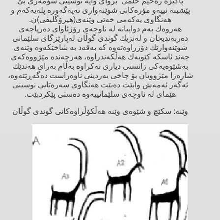
پاكیزە رەحیم حلمی بروای وایە نوسینی سۆمەری بێ‌
پێشینە نییەو مۆرەكانی شوێنەواری تەپەگەورە پلەیەكەم و
هەنگاوی یەكەمی خەتی وێنەی(هیرۆگلیفی)ن.
هەروەك بەم دواییانە لە ناوچەی رۆژئاوای دەریاچەی
دەربەندیخان و لەنزیك گوندی گوڵان لەپارێزگای سلێمانی
شوێنەوارێك دۆزراوەتەوە كە بەقەد بە شاخێكەوە وێنەی
چەند ئاسكە كێویەك هەڵكەندراوە، هەرچەندە مێژووەكەی
بەشێوەیەكی زانستی دیاری نەكراوە بەڵام بەرای هەندێك
شارەزا مێژوویان بۆ چاخی بەردینی ناوەراست دەگەڕێتەوە،
ئەگەر ئەمەش وابێت دەبێت هەنگاوی سەرەتایی نوسینی
هێمای لە ناوچەی سلێمانییەوە دەستی پێكردبێت.
وێنە: سكێچ و شێوەی وێنە هەڵكۆڵراوەكانی گوندی گوڵان