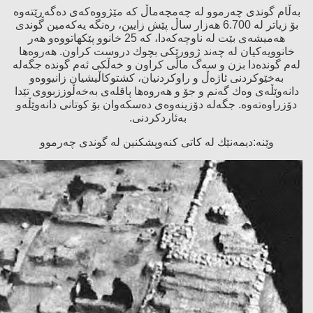
بەڵام گوندی چەرموو لە چەمچەماڵ كە مێژووەكەی دەگەڕێتەوە
بۆ زیاتر لە 6.700 هەزار ساڵ پێش زایین، رەنگە یەكەمین گوندی
هەمیشەی بێت لە ناوچەكەدا، كە 25 خانوو پێكهاتووەو هەر
خانوویەكیان لە چەند ژوورێكی بچوك دروست كراون. هەروەها
لەم گوندەدا بزن و سەگ ماڵی كراون و خەڵكی ئەم گوندە جگەلە
بەخێوكردنی ئاژەڵ و راوكردنیان، كشتوكاڵیشیان زانیووەو
دانەوێڵەی وەك گەنم و جۆ و هەروەها پاقلەی بەخەڵوززبووی تێدا
دۆزراوەتەوە. جگەلە دۆزینەوەی دەسكەوان بۆ كوتانی دانەوێڵەو
بەئاردكردنی.
وێنە:دیمەنێك لە كاتی كنەوپشكنین لە گوندی چەرموو