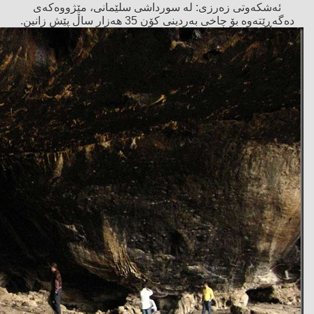
ئەشكەوتی زەرزی: لە سورداشی سلێمانی، مێژووەكەی
دەگەڕێتەوە بۆ چاخی بەردینی كۆن 35 هەزار ساڵ پێش زانین.