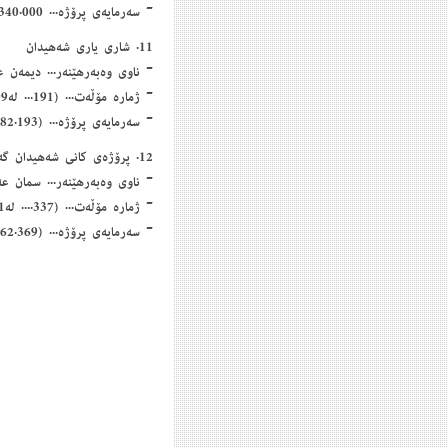
- سەرمایەی پرۆژە... 12.340.000) دوانزە ملیۆن و سێ سەد چل هەزار دۆلار
11. شاری یاری شەهیدان
- ناوی وەبەرهێنەر... دیمەن ع
- ژمارە مۆڵەت... (191... لە2/8/2009)
- سەرمایەی پرۆژە... (3.182.193) سێ ملیۆن و سەدو هەشتاو دوو هەزار سەدو نەوەدو سێ دۆلار
12. پرۆژەی كانی شەهیدان گەشتیاری
- ناوی وەبەرهێنەر... سمان ع
- ژمارە مۆڵەت... (337.... لە10/7/2011)
- سەرمایەی پرۆژە... (1.562.369) یەك ملیۆن و پێنج سەدو شەست و دوو هەزارو سێ سەدو شەست و نۆ دۆلار