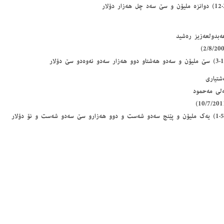
ەبدولعەزیز رەشید
ەلی مەحمود