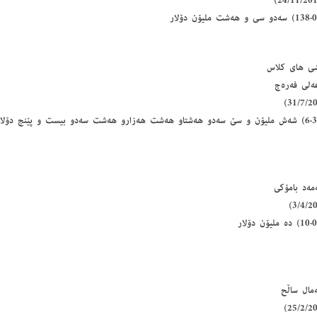
عەلی فەرەج
ەمەد بامۆكی
ەمال ساڵح