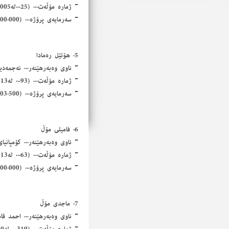
- ژمارە مۆڵەت... (25...لە11/7/2005)
- سەرمایەی پرۆژە... (38.700.000) سی و هەشت ملیۆن و حەوت سەد هەزار دۆلار
5. هۆتێل رەمادا
- ناوی وەبەرهێنەر... نەجمەد
- ژمارە مۆڵەت... (93... لە31/12/2013)
- سەرمایەی پرۆژە... (39.503.500) سی و نۆ ملیۆن و پێنج سەدو سێ هەزارو پێنج سەد دۆلار
6. فامیلی مۆڵ
- ناوی وەبەرهێنەر... كۆمپانیا
- ژمارە مۆڵەت... (63... لە10/4/2013)
- سەرمایەی پرۆژە... (100.500.000) سەد ملیۆن و پێنج سەد هەزار دۆلار
7. ماجدی مۆڵ
- ناوی وەبەرهێنەر... احمد قا