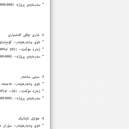
- سەرمایەی پرۆژە: (400.000.000) چوارسەد ملیۆن دۆلار
2. شاری چاڤی گەشتیاری
- ناوی وەبەرهێنەر... كۆمپانیای 
- ژمارە مۆڵەت... (201 لە24/11/2009)
- سەرمایەی پرۆژە... (197.000.000) سەدو نەوەدو حەوت ملیۆن دۆلار
3. سیتی سەنتەر
- ناوی وەبەرهێنەر... ئەحمەد
- ژمارە مۆڵەت... (26... لە18/7/2005)
- سەرمایەی پرۆژە... (38.000.000) سی و هەشت ملیۆن دۆلار
4. هۆتێل تایتانیك
- ناوی وەبەرهێنەر... سۆران 