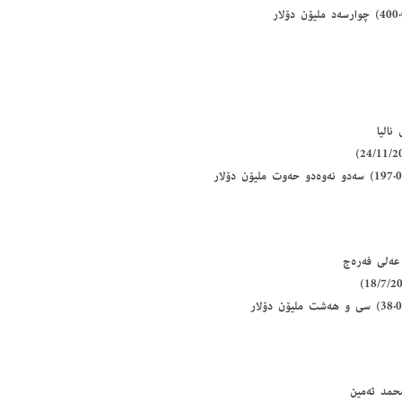
نالیا
 عەلی فەرەج
محمد ئەمین