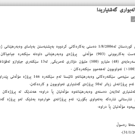
ەبوارى گەشتیاریدا
ەیاسای وەبەرهێنانی ژمارە 4ی ساڵی 2006.
مۆڵەتەكانیان كاری پێكراوە بەسەرمایەی (48) ملیارو (500) ملیۆن دۆ
 پرۆژەی گەشتیاری تەواوبوون و كاردەكەن.
شتیارى لەلایەن دەستەى وەبەرهێنانەوە مۆڵەتیان پآ دراوە, هەندێك لە پرۆژەكان
و شارستانى شارەكە بەتەواوى بگۆرن, ئەم پرۆژانەى خوارەوە بەشێك لەو پرۆژە گەشتی
یەوە مۆڵەتیان پآ دراوە.
تەفا رەسوڵ