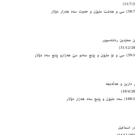
ین محێدین رەشەسوور
ی دارین و هەڵەبجە
در اسماعیل