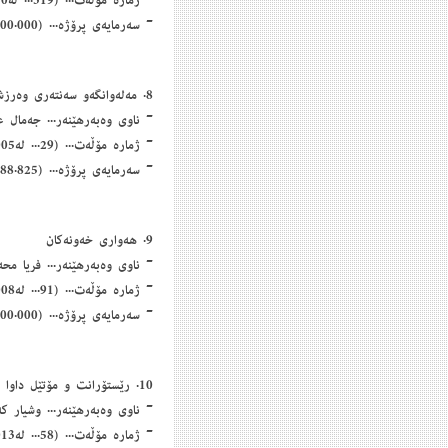
- ژمارە مۆڵەت... (319... لە24/11/2010)
- سەرمایەی پرۆژە... (138.000.000) سەدو سی و هەشت ملیۆن دۆلار
8. مەلەوانگەو سەنتەری وەرزشی های كلاس
- ناوی وەبەرهێنەر... جەمال 
- ژمارە مۆڵەت... (29... لە31/7/2005)
- سەرمایەی پرۆژە... (6.388.825) شەش ملیۆن و سێ سەدو هەشتاو هەشت هەزارو هەشت سەدو بیست و پێنج دۆلار.
9. هەواری خەونەكان
- ناوی وەبەرهێنەر... فریا مح
- ژمارە مۆڵەت... (91... لە3/4/2008)
- سەرمایەی پرۆژە... (10.000.000) دە ملیۆن دۆلار
10. رێستۆرانت و مۆتێل داوا
- ناوی وەبەرهێنەر... وشیار ك
- ژمارە مۆڵەت... (58... لە25/2/2013)