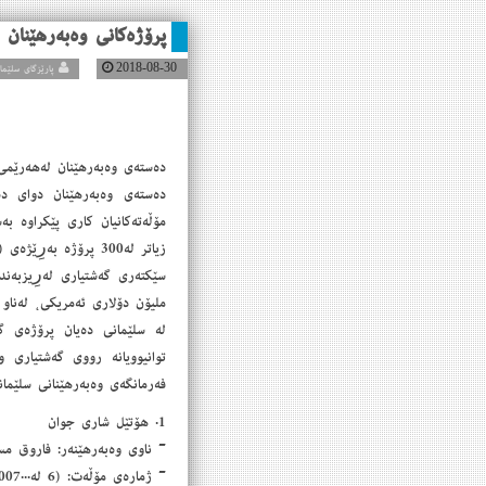
پرۆژەكانى وەبەرهێنان ل
2018-08-30
پارێزگای سلێمانی
دەستەی وەبەرهێنان لەهەرێمى كوردستان لە1/8/2006 دەستی بەكارەكانی كردووە بەپشتبەستن ب
زیاتر لە300 پرۆژە بەرِێژەی (100%) تەواوبوون لەهەموو سێكتەرەكان .
ملیۆن دۆلاری ئەمریكی، لەناو ئەم پرۆژانەش زیاتر لە50
لە سلێمانى دەیان پرۆژەى گە
توانیوویانە رووى گەشتیارى 
فەرمانگەى وەبەرهێنانى سلێمانی
1. هۆتێل شاری جوان
- ناوی وەبەرهێنەر: فاروق مس
- ژمارەی مۆڵەت: (6 لە...31/1/2007).