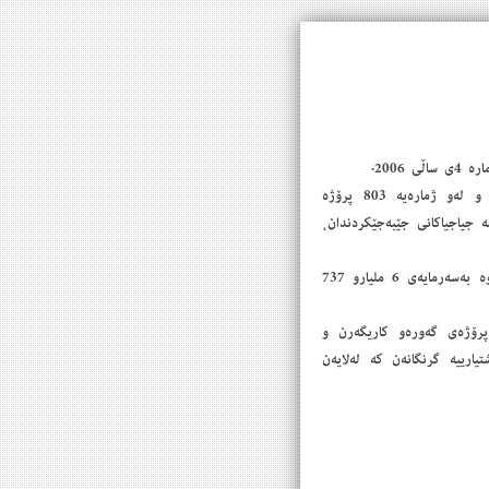
دەستەی وەبەرهێنان دواى دەست بەكاربوونى (903) مۆڵەتی پرۆژەى وەبەرهێنانی داوەتە سێكتەرە جیاجیاكان و لەو ژمارەیە 803 پرۆژە
لاری ئەمریكی، لە13 سێكتەری جیاوازو لەقۆناغە جیاجیاكانی جێبەجێكردندان،
سێكتەری گەشتیاری لەرِیزبەندیی سێیەمی سێكتەرەكانی وەبەرهێنانەو تائێستا لەم سێكتەرە 146 پرۆژە مۆڵەتی پێدراوە بەسەرمایەی 6 ملیارو 737
 پرۆژەى گەورەو كاریگەرن و
ارییە گرنگانەن كە لەلایەن