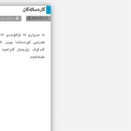
کارەساتەکان
2018-09-13
پارێزگای سلێمانی
هەرێمی کوردستاندا بوون، ئاو
کەرکوک. زۆربەیان گەڕانەوە 
ماونەتەوەـ