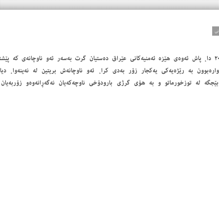
لە بەرواری ١٥ ئۆکتۆبەری ٢٠١٧ دا، پاش ئەوەی هێزە ئەمنیەکانی عێراق دەستیان گرت بەسەر ئەو ناوچانەی
ارەبوون بە رێژەیەکی یەکجار زۆر بەدی کرا، ئەو ناوچانەش بریتین لە نەینەوا، دیا
بێجگە لە توزخورماتو و بە هۆی گرژی بارودۆخی ناوچەکەیان نەگەڕانەوەو زۆربەیان