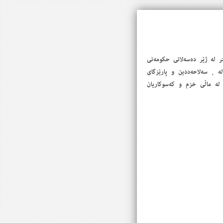
 کە پێشتر لە ژێر دەسەلاتی حکومەتی
لە ، سەلاحەددین و پارێزگای
 لە ماڵی خزم و کەسوکاریان