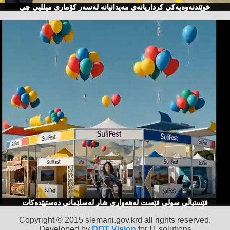
خوێندنەوەیەكی كرداریانەی مەیدانیانە لەسەر كۆماری میللیی چی
فێستیاڵی سولی فێست لەهەواری شار لەسلێمانی دەستپێدەكات
Copyright © 2015 slemani.gov.krd all rights reserved.
Developed by
DOT Vision
for IT solutions