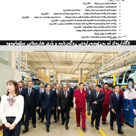
ئاگاداریه‌ك له‌ به‌ڕێوه‌به‌رایه‌تی ڕه‌گه‌زنامه‌ و باری شارستانی سلێمانیه‌وه‌