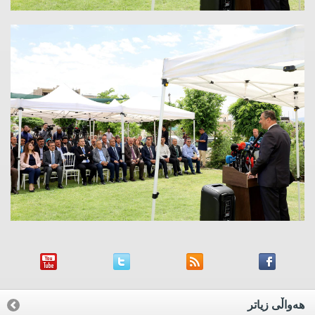
هه‌واڵی زیاتر