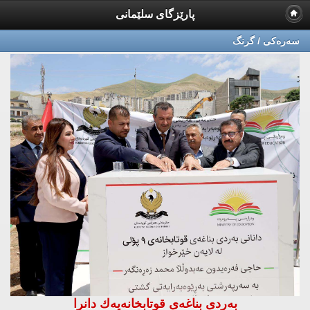
پارێزگای سلێمانی
سه‌ره‌كی / گرنگ
به‌ردی بناغه‌ی قوتابخانه‌یه‌ك دانرا