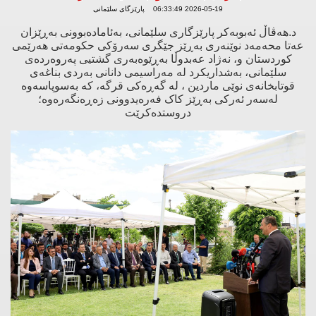
2026-05-19 06:33:49 پارێزگای سلێمانی
د.هەڤاڵ ئەبوبەکر پارێزگاری سلێمانی، بەئامادەبوونی بەڕێزان
عەتا محەمەد نوێنەری بەڕێز جێگری سەرۆکی حکومەتی هەرێمی
کوردستان و، نەژاد عەبدوڵا بەڕێوەبەری گشتیی پەروەردەی
سلێمانی، بەشداریکرد لە مەراسیمی دانانی بەردی بناغەی
قوتابخانەی نوێی ماردین ، لە گەڕەکی قرگە، کە بەسوپاسەوە
لەسەر ئەرکی بەڕێز کاک فەرەیدوونی زەڕەنگەرەوە؛
دروستدەکرێت