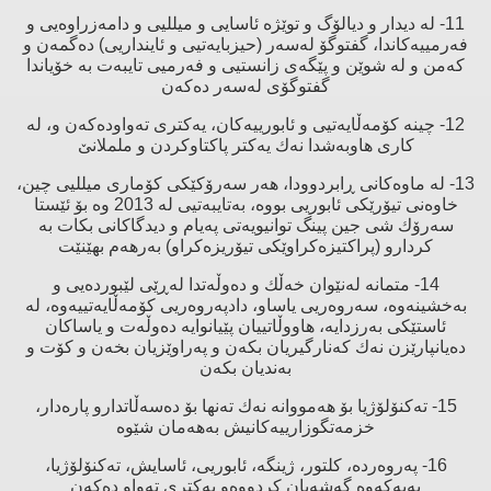
11- لە دیدار و دیالۆگ و توێژە ئاسایی و میللیی و دامەزراوەیی و
فەرمییەكاندا، گفتوگۆ لەسەر (حیزبایەتیی و ئاینداریی) دەگمەن و
كەمن و لە شوێن و پێگەی زانستیی و فەرمیی تایبەت بە خۆیاندا
گفتوگۆی لەسەر دەكەن
12- چینە كۆمەڵایەتیی و ئابورییەكان، یەكتری تەواودەكەن و، لە
كاری هاوبەشدا نەك یەكتر پاكتاوكردن و ململانێ‌
13- لە ماوەكانی ڕابردوودا، هەر سەرۆكێكی كۆماری میللیی چین،
خاوەنی تیۆرێكی ئابوریی بووە، بەتایبەتیی لە 2013 وە بۆ ئێستا
سەرۆك شی جین پینگ توانیویەتی پەیام و دیدگاكانی بكات بە
كردارو (پراكتیزەكراوێكی تیۆریزەكراو) بەرهەم بهێنێت
14- متمانە لەنێوان خەڵك و دەوڵەتدا لەڕێی لێبوردەیی و
بەخشینەوە، سەروەریی یاساو، دادپەروەریی كۆمەڵایەتییەوە، لە
ئاستێكی بەرزدایە، هاووڵاتییان پێیانوایە دەوڵەت و یاساكان
دەیانپارێزن نەك كەنارگیریان بكەن و پەراوێزیان بخەن و كۆت و
بەندیان بكەن
15- تەكنۆلۆژیا بۆ هەمووانە نەك تەنها بۆ دەسەڵاتدارو پارەدار،
خزمەتگوزارییەكانیش بەهەمان شێوە
16- پەروەردە، كلتور، ژینگە، ئابوریی، ئاسایش، تەكنۆلۆژیا،
بەیەكەوە گەشەیان كردووەو یەكتری تەواو دەكەن