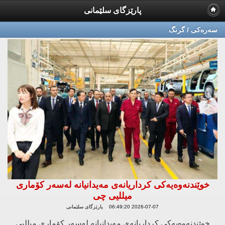
پارێزگای سلێمانی
سه‌ره‌كی / گرنگ
خوێندنەوەیەكی كرداریانەی مەیدانیانە لەسەر كۆماری
میللیی چی
2026-07-07 06:49:20 پارێزگای سلێمانی
خوێندنەوەیەكی كرداریانەی مەیدانیانە لەسەر كۆماری میللیی