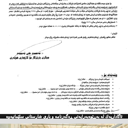
ئاگاداریه‌ك له‌ به‌ڕێوه‌به‌رایه‌تی ڕه‌گه‌زنامه‌ و باری شارستانی سلێمانیه‌وه‌