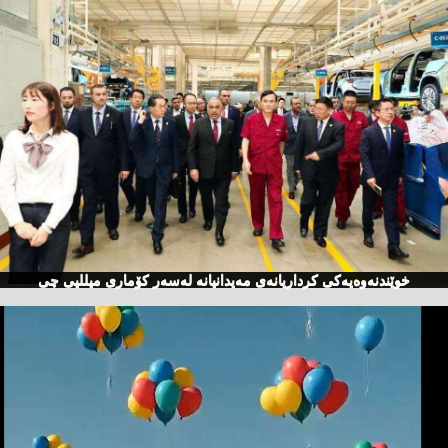
خوێندنەوەیەكی كرداریانەی مەیدانیانە لەسەر كۆماری میللیی چی