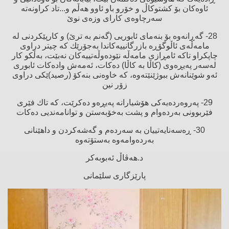
ئاوەكان بۆ كشتوكاڵ و خۆرو باو ئاوو هەڵم و...تاد كراونەتە
سەرچاوەی كارای وزەی نوێ‌
28- گەڕانەوە بۆ بنەمای ئابوریی (گەنم بە ترێ‌) و كارپێكردنی لە
مامەڵەی ئاڵوگۆڕە بازرگانییەكاندا بەجۆرێك كە چیتر دراوی
چاپكراو تاكە ئامڕازی مامەڵە نێودەوڵەتییەكان نەبێت، بەڵكو كار
لەسەر پەیڕەوی (كاڵا بە كاڵا) دەكات، ئەمەش وادەكات ئابوری
ئەو شوێنانەش ببوژێنێتەوە، كە خاوەنی بنەكۆ (رصید)ێكی دراوی
زۆر نین
29- پەروەردەیەكی هۆشیارانە پەیڕەو دەكرێت، كە تاك فێری
فێربوونی بەردەوام و پشت بەخۆبەستن و توانامەندیی دەكات
30- ڕەسەنایەتییان بە سەردەم و گەشەكردن و داهێنانی
بەردەوامەوە بەستۆتەوە
د.هەڤاڵ ئەبوبەكر
پارێزگاری سلێمانی