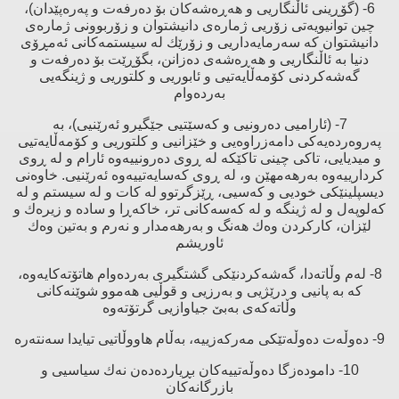
6- (گۆڕینی ئاڵنگاریی و هەڕەشەكان بۆ دەرفەت و پەرەپێدان)،
چین توانیویەتی زۆریی ژمارەی دانیشتوان و زۆربوونی ژمارەی
دانیشتوان كە سەرمایەداریی و زۆرێك لە سیستمەكانی ئەمڕۆی
دنیا بە ئاڵنگاریی و هەڕەشەی دەزانن، بگۆڕێت بۆ دەرفەت و
گەشەكردنی كۆمەڵایەتیی و ئابوریی و كلتوریی و ژینگەیی
بەردەوام
7- (ئارامیی دەرونیی و كەسێتیی جێگیرو ئەرێنیی)، بە
پەروەردەیەكی دامەزراوەیی و خێزانیی و كلتوریی و كۆمەڵایەتیی
و میدیایی، تاكی چینی تاكێكە لە ڕوی دەرونییەوە ئارام و لە ڕوی
كردارییەوە بەرهەمهێن و، لە ڕوی كەسایەتییەوە ئەرێنیی. خاوەنی
دیسپلینێكی خودیی و كەسیی، ڕێزگرتوو لە كات و لە سیستم و لە
كەلوپەل و لە ژینگە و لە كەسەكانی تر، خاكەڕا و سادە و زیرەك و
لێزان، كاركردن وەك هەنگ و بەرهەمدار و نەرم و بەتین وەك
ئاوریشم
8- لەم وڵاتەدا، گەشەكردنێكی گشتگیری بەردەوام هاتۆتەكایەوە،
كە بە پانیی و درێژیی و بەرزیی و قوڵیی هەموو شوێنەكانی
وڵاتەكەی بەبێ‌ جیاوازیی گرتۆتەوە
9- دەوڵەت دەوڵەتێكی مەركەزییە، بەڵام هاووڵاتیی تیایدا سەنتەرە
10- دامودەزگا دەوڵەتییەكان بڕیاردەدەن نەك سیاسیی و
بازرگانەكان