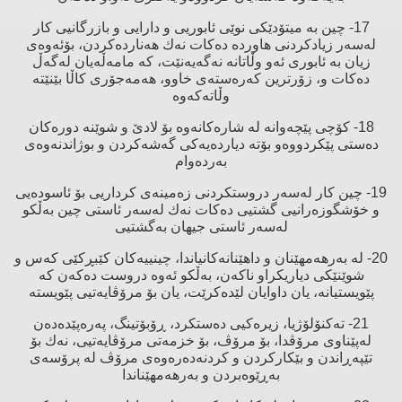
17- چین بە میتۆدێكی نوێی ئابوریی و دارایی و بازرگانیی كار
لەسەر زیادكردنی هاوردە دەكات نەك هەناردەكردن، بۆئەوەی
زیان بە ئابوری ئەو وڵاتانە نەگەیەنێت، كە مامەڵەیان لەگەڵ
دەكات و، زۆرترین كەرەستەی خاوو، هەمەجۆری كاڵا بێنێتە
وڵاتەكەوە
18- كۆچی پێچەوانە لە شارەكانەوە بۆ لادێ‌ و شوێنە دورەكان
دەستی پێكردووەو بۆتە دیاردەیەكی گەشەكردن و بوژاندنەوەی
بەردەوام
19- چین كار لەسەر دروستكردنی زەمینەی كرداریی بۆ ئاسودەیی
و خۆشگوزەرانیی گشتیی دەكات نەك لەسەر ئاستی چین بەڵكو
لەسەر ئاستی جیهان بەگشتیی
20- لە بەرهەمهێنان و داهێنانەكانیاندا، چینییەكان كێبڕكێی كەس و
شوێنێكی دیاریكراو ناكەن، بەڵكو ئەوە دروست دەكەن كە
پێویستیانە، یان داوایان لێدەكرێت، یان بۆ مرۆڤایەتیی پێویستە
21- تەكنۆلۆژیا، زیرەكیی دەستكرد، ڕۆبۆتینگ، پەرەپێدەدەن
لەپێناوی مرۆڤدا، بۆ مرۆڤ، بۆ خزمەتی مرۆڤایەتیی، نەك بۆ
تێپەڕاندن و بێكاركردن و كردنەدەرەوەی مرۆڤ لە پرۆسەی
بەڕێوەبردن و بەرهەمهێناندا