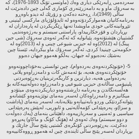
سەردەمی ڕابەرێكی دیاری وەك (ماوتسی تۆنگ 1893-1976)، كە
بە سەرۆك ماو و بە دامەزرێنەری كۆماری گەلی چین دادەنرێت لە
ساڵی (1949)دا، ڕەخنە دەكەن و زۆرێك لە دیدو باوەڕو
بەرنامەكانیان هەمواركردۆتەوەو لە ئایدۆلۆژیای ماركسی لینینی و
تێڕوانینەكانی خودی ماویشدا تەنها ڕێگریكردن لە پارەداران لە
بڕیاردان و قۆرخكارییداو، پاراستنی سیستم و بەرژەوەندیی
گشتییان هێشتۆتەوە. پێیانوایە كە ئەگەر ئەوەی سەرۆك (شی جین
پینگ) لە (2012)وە لە حیزبی شیوعی چینی و لە (2013)وە لە
حكومەتی چینیدا كردی، ئەگەر سەرۆك ماو بیكردایە، ئێستا چین
بەشێك نەدەبوو لە جیهان، بەڵكو هەموو جیهان دەبوو
5- (خۆنوێكردنەوەی بەردەوام)، چین توانستی بەخۆداچوونەوەو
خۆنوێكردنەوەی هەیە، بۆ ئەمەش كات و دامەزراوەو پلانی
بەردەوامی هەیە، دیارترین و كاریگەرترینیان بەڕێوەبردنی
پلینیۆمی ساڵانەی حیزبی شیوعیی و دامەزراوە دەوڵەتییەكانە بۆ
هەڵسەنگاندن و بەرنامە داڕشتنەوەو دیاریكردنەوەی میتۆدو
میكانیزم و دامەزراوەكان لەسەر بنەمای توێژینەوەو كێشانەو
پێوانەكردنێكی وردو بابەتییانەو بێلایەنانە، لەسەر بنەمای (پاداشت
و سزا)و، پەرەپێدانی كۆمەڵایەتیی و ئابوریی، لەپێش پەرەپێدانی
سیاسیی و ئەمنیی و سەربازییەوە، داهێنانی بنەمای (یەك دەوڵەت
و دوو سیستم) وەك ئەوەی لە (هۆنگ كۆنگ و ماكاو) پەیڕەو
دەكرێت. بەڕێوەبردنی كۆنگرەی گشتیی پێنج ساڵ جارێك و
بڕیاردان لەسەر پێنج ساڵی ئایندەی چین لە هەموو ڕووەكانییەوە