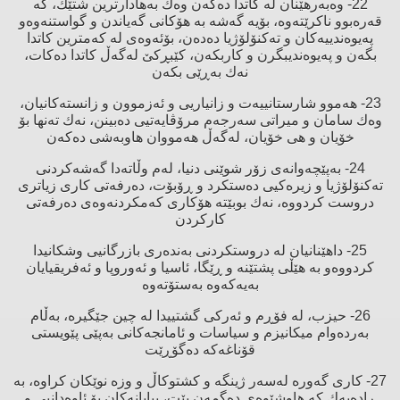
22- وەبەرهێنان لە كاتدا دەكەن وەك بەهادارترین شتێك، كە
قەرەبوو ناكرێتەوە، بۆیە گەشە بە هۆكانی گەیاندن و گواستنەوەو
پەیوەندییەكان و تەكنۆلۆژیا دەدەن، بۆئەوەی لە كەمترین كاتدا
بگەن و پەیوەندیبگرن و كاربكەن، كێبڕكێ‌ لەگەڵ كاتدا دەكات،
نەك بەڕێی بكەن
23- هەموو شارستانییەت و زانیاریی و ئەزموون و زانستەكانیان،
وەك سامان و میراتی سەرجەم مرۆڤایەتیی دەبینن، نەك تەنها بۆ
خۆیان و هی خۆیان، لەگەڵ هەمووان هاوبەشی دەكەن
24- بەپێچەوانەی زۆر شوێنی دنیا، لەم وڵاتەدا گەشەكردنی
تەكنۆلۆژیا و زیرەكیی دەستكرد و ڕۆبۆت، دەرفەتی كاری زیاتری
دروست كردووە، نەك بوبێتە هۆكاری كەمكردنەوەی دەرفەتی
كاركردن
25- داهێنانیان لە دروستكردنی بەندەری بازرگانیی وشكانیدا
كردووەو بە هێڵی پشتێنە و ڕێگا، ئاسیا و ئەوروپا و ئەفریقیایان
بەیەكەوە بەستۆتەوە
26- حیزب، لە فۆڕم و ئەركی گشتییدا لە چین جێگیرە، بەڵام
بەردەوام میكانیزم و سیاسات و ئامانجەكانی بەپێی پێویستی
قۆناغەكە دەگۆڕێت
27- كاری گەورە لەسەر ژینگە و كشتوكاڵ و وزە نوێكان كراوە، بە
ڕادەیەك كە هاوشێوەی دەگمەن بێت، بیابانەكان بۆ ئاوەدانیی و