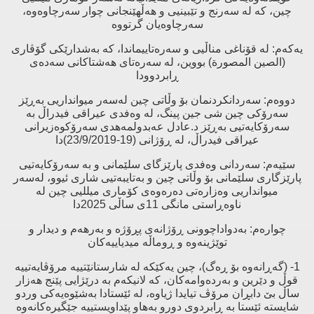
چین، كە لە سەرنج و تێبینیی و هەڵهێنجانی چوار سەرچاوەوە،
سەرچاوەیان گرتووە
یەكەم: لە قۆناغی مناڵیی و سەرەتاییماندا، كە بەشدارێكی گۆڤاری
(الصین المصورة) بووین، لە سەرەتای هەشتاكانی سەدەی
ڕابردوودا
دووەم: سەردانكردنمان بۆ وڵاتی چین لەسەر میوانداریی بەڕێز
سەرۆكی چین شی جین پینگ، لە وەفدی عیراقی فیدراڵ بە
سەرۆكایەتیی بەڕێز د.عادل عەبدولمەهدی سەرۆكوەزیرانی
عیراقی فیدراڵ، لە ڕۆژانی (19-23/9/2019)دا
سێیەم: سەردانی وەفدی پارێزگای سلێمانی و بە سەرۆكایەتیی
پارێزگاری سلێمانی بۆ وڵاتی چین و بەتایبەتیی شاری ئیوو، لەسەر
میوانداریی وەزارەتی دەرەوەی كۆماری میللیی چین لە
ناوەڕاستی مانگی 11ی ساڵی 2025دا
چوارەم: بەدواداچوونی ڕۆژانەی پڕۆژە و بەرهەم و دیدار و
توێژینەوە و ڕوماڵە میدیاییەكان
1- (گەڕانەوە بۆ ڕەگ)، چین یەكێكە لە شارستانێتییە مرۆڤایەتییە
قوڵ و دێرین و بەردەوامەكان، كە لانیكەم بە درێژایی پێنج هەزار
ساڵ بێ‌ دابڕان مرۆڤ تیایدا ژیاوە، لە ئێستادا بەشێوەیەكی وردو
شایستە ئێستا بە ڕابردوی دورو بەهاو پێداویستییە جێگیرەكانەوە