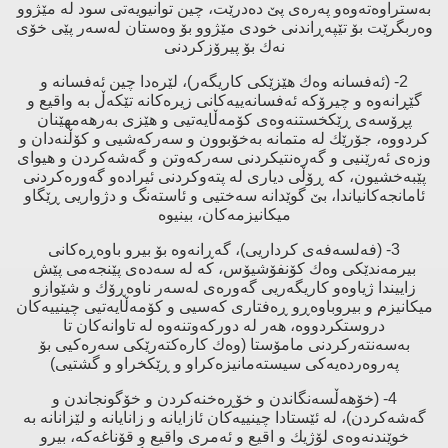
بەستراوەتەوەو پەرەی پێ‌ دەدرێت، چین توانیویەتی سود لە مێژوو
وەربگرێت بۆ تێپەڕاندنی خودی مێژوو بۆ وەستان لەسەر پێی خۆی
نەك بۆ پیرۆزكردنی
2- (ئەفسانە وەك هێزێكی كاریگەر)، لێرەدا چین ئەفسانە و
گێڕانەوە و چیرۆكە ئەفسانەییەكانی زیرەكانە تێكەڵ بە واقیع و
پڕۆسەی ڕێكخستنەوەی كۆمەڵایەتیی و هێزی بەرهەمهێنان
كردووە، جۆرێك لە متمانە بەخۆبوون و سەركەشیی و كۆڵنەدان و
وزەی ئەرێنیی و گەرەنتیكردنی سەركەوتن و گەشەكردن و هیوای
پێبەخشیون، كە ڕۆڵی دیاری لە پتەوكردنی ئیرادەو گەورەكردنی
ئامانجەكانیاندا، بێ‌ گوێدانە سەختیی و ئاستەنگ و دژواریی ڕێگاو
میكانیزمەكان، بینیوە
3- (فەلسەفەی كرداریی)، گەڕانەوە بۆ بیرو باوەڕەكانی
بیرمەندێكی وەك كۆنفۆشیۆس، كە لە سەدەی پێنجەمی پێش
زاییندا ژیاوەو كاریگەریی گەورەی لەسەر ناوەڕۆك و شێوازو
میكانیزم و بیروباوەڕو ڕەفتاری كەسیی و كۆمەڵایەتیی چینییەكان
دروستكردووە، هەر لە دوركەوتنەوە لە تاوانەكان تا
بەسەنتەركردنی مامۆستا (وەك كارەكتەرێكی سەرەكیی بۆ
پەروەردەیەكی سیستەمانیزەكراو و ڕێكخراو و گشتیی)
4- (خۆهەڵسەنگاندن و خۆڕەخنەكردن و خۆگونجاندن و
گەشەكردن)، لە ئێستادا چینییەكان ئازایانە و زانایانە و لێزانانە بە
خوێندنەوەی لۆژیك و اقیع و ئەمری واقیع و قۆناغەكە، بیرو