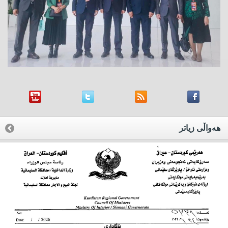
هه‌واڵی زیاتر