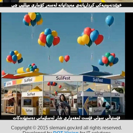
خوێندنەوەیەكی كرداریانەی مەیدانیانە لەسەر كۆماری میللیی چی
فێستیاڵی سولی فێست لەهەواری شار لەسلێمانی دەستپێدەكات
Copyright © 2015 slemani.gov.krd all rights reserved.