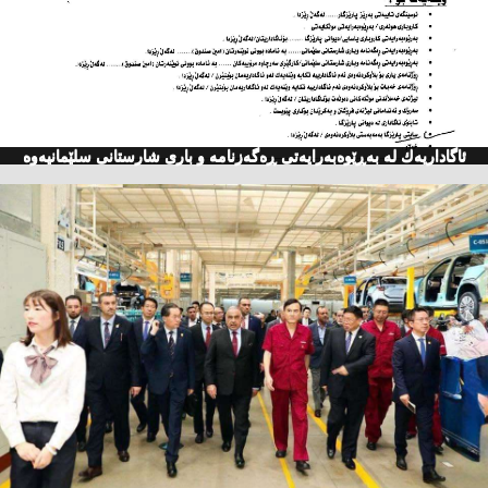
ئاگاداریه‌ك له‌ به‌ڕێوه‌به‌رایه‌تی ڕه‌گه‌زنامه‌ و باری شارستانی سلێمانیه‌وه‌