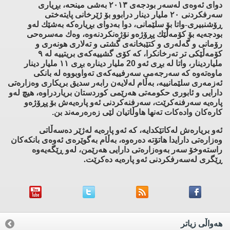
دوای ئه‌وه‌ی له‌سه‌ر بودجه‌ی ٢٠١٣ به‌شی مینحه‌، بڕیاری
سه‌رفكردنی ٢٠ ملیار دینار درابوو بۆ ژێرخانی پایته‌ختی
ڕۆشنبیری-واتا بۆ سلێمانی، دوا به‌دوای بڕیاره‌كه‌ به‌شێك له‌و
بودجه‌یه‌ بۆ كۆمه‌ڵێك پڕۆژه‌و نۆژه‌نكردنه‌وه‌، وه‌ك مه‌سره‌حی
رۆمانی و گه‌له‌ری و كتێبخانه‌ی گشتی و ته‌لاری هونه‌ری و
كۆمه‌ڵێكی تر ته‌رخانكرا، كه‌ كۆی گشییه‌كه‌ی بریتییه‌ له‌ ٩
ملیار
دینار
، واتا له‌ بڕی ئه‌و 20 ملیار دیناره‌ بڕی ١١ ملیار دینار
ماوه‌ته‌وه‌ كه‌ سه‌رجه‌می سه‌رفییه‌كه‌ی ته‌واوبووه‌ له‌ بانكی
ئه‌زمه‌ری سلێمانییه‌، به‌ڵام له‌لایه‌ن رابه‌ر سدیق بریكاری وه‌زاره‌تی
دارایی و ئابوری حكومه‌تی هه‌رێمی كوردستان بریاردراوه‌، هیچ له‌و
پاره‌یه‌ سه‌رفنه‌كرێت، سه‌رفنه‌كردنی ئه‌و پاره‌یه‌ش بۆ پڕۆژه‌و
كاره‌كان واده‌كات ته‌نها هاوڵاتیان لێی زه‌ره‌رمه‌ند بن.
ئه‌و بریاره‌ش له‌كاتێكدایه‌، كه‌ ئه‌و پاره‌یه‌ له‌ژێر ده‌سه‌ڵاتی
وه‌زاره‌تی دارایدا هاتۆته‌ ده‌ره‌وه‌، به‌ڵام به‌گوێره‌ی ئه‌وه‌ی بانكه‌كان
راسته‌وخۆ سه‌ر به‌وه‌زاره‌تی دارایی هه‌رێمن، له‌و ڕێگه‌یه‌وه‌
ڕێگری له‌سه‌رفكردنی ئه‌و پاره‌یه‌ ده‌كرێت.
هه‌واڵی زیاتر