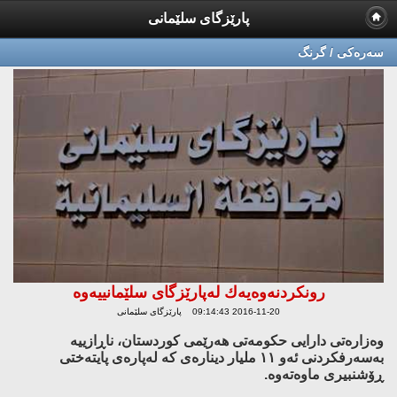
پارێزگای سلێمانی
سه‌ره‌كی / گرنگ
رونكردنه‌وه‌یه‌ك له‌پارێزگای سلێمانییه‌وه‌
2016-11-20 09:14:43 پارێزگای سلێمانی
وه‌زاره‌تی دارایی حكومه‌تی هه‌رێمی كوردستان، ناڕازییه‌
به‌سه‌رفكردنی ئه‌و
١١ ملیار دیناره‌ی كه‌ له‌پاره‌ی پایته‌ختی
ڕۆشنبیری ماوه‌ته‌وه‌.