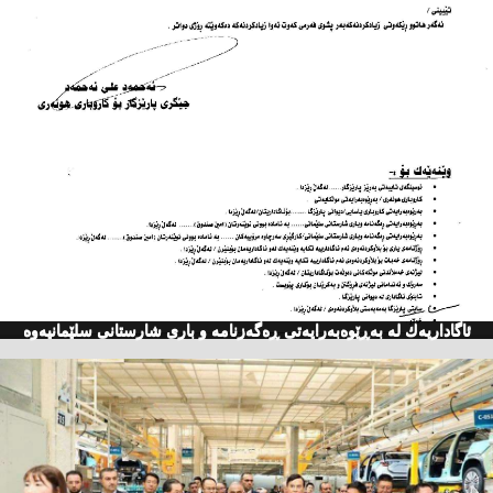
ئاگاداریه‌ك له‌ به‌ڕێوه‌به‌رایه‌تی ڕه‌گه‌زنامه‌ و باری شارستانی سلێمانیه‌وه‌