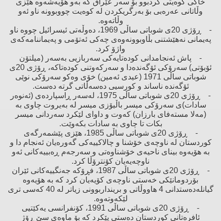
خاكی كوەیتی كردبوو بۆ سەر عێراق كە بەو هۆیەشەوە هێزی
وڵاتانی عەرەبی بۆ بەرگریكردن لە كوەیت چووبوونە ناو ئەو
وڵاتەوە.
- ڕۆژی 20ی شوباتی ساڵی 1969، دەوڵەتی ئیسرائیل چووە ناو
پەیمانی نەهێشتنی بڵاوبوونەوەی چەكی ئەتۆمی ‌و پەیماننامەكەی
واژۆ كرد.
- پاش ئەنجامدانی كودەتایەكی سەربازیی بەسەر (میلتۆن
ئۆبۆتی) سەرۆكی ئۆگەندەدا ‌و سەركەوتنی كودەتاكە، ڕۆژی 20ی
شوباتی ساڵی 1971 (عیدی ئەمین) خۆی وەكو سەرۆكی نوێی
ئۆگەندە ناساند ‌و كورسیی دەسەڵاتی گرتە دەست.
- ڕۆژی 20ی شوباتی ساڵی 1975، لەسەر ڕاسپاردەی (ئەنوەر
سادات)ی سەرۆكی میسر باڵیۆزی میسر لە بەیروت چاوی بە
(مەلا مستەفای بارزان) كەوت ‌و داوای لێكرد سەردانی میسر
بكات تا چاوی بە سادات بكەوێت.
- ڕۆژی 20ی شوباتی ساڵی 1985، هێزی پێشمەرگەی
كوردستان لە ناوچەی خۆشنا و چالاكییەكی گەورەیان ئەنجام دا ‌و
بە هۆیەوە بینای ناحیەی خۆشناوەتی ‌و سەرجەم ڕەبییەكانی ئەو
ناوچەیەیان كۆنترۆڵا كرد.
- ڕۆژی 20ی شوباتی ساڵی 1987، فڕۆكە جەنگییەكانی ئێران
بۆردومانێكی خەستی ناوچەی كۆیەیان كرد كە بە هۆیەوە
گیانلەدەستدانی 4 هاووڵاتی ‌و برینداربوونی زیاتر لە 40 كەسی تری
لێكەوتەوە.
- ڕۆژی 20ی شوباتی ساڵی 1991، كۆنفرانسی یەكێتیی
ئافرەتانی كوردستان دەستی پێكرد كە بۆ ماوەی سێ‌ ڕۆژ