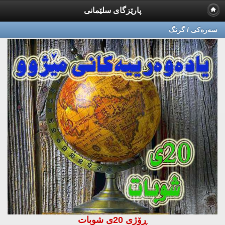
پارێزگای سلێمانی
سه‌ره‌كی / گرنگ
ڕۆژی 20ی شوبات