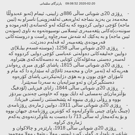
2020-02-20 09:08:52 پارێزگای سلێمانی
- ڕۆژی 20ی شوباتی ساڵی 886ی زایینی، ئیمام (ئەبو عەبدوڵڵا
محەمەد بن یەزید بنماجە ئەلڕەبعی ئەلقەزوینی) ناسراو بە (ئیبن
ماجە) كۆچی دوایی كردووە كە یەكێكە لەو كەسانەی (فەرمودە ‌و
سوننەت)ەكانی پێغەمبەری ئیسلامی نوسیوەتەوە بە ناوی (سونەن
ئیبن ماجە) ‌و بە یەكێك لە شەش سەرچاوە ڕاست ‌و دروستەكانی
فەرمودەی پێغەمبەر لە قەڵەم دەدرێت.
- ڕۆژی 20ی شوباتی ساڵی 1258، (موستەعسەم بیلـلا)ی
دوایین خەلیفەكانی دەوڵەتی عەباسی كۆچی دوایی كردووە كە
لەسەر دەستی مەغۆلەكان كۆتایی بە دەسەڵاتەكەی هێنراوە.
- ڕۆژی 20ی شوباتی ساڵی 1815، پاشای كۆری میری ڕەواندز
هەریەكە لە (تەمر خان ‌و محەمەد ئاغا)ی لە سێدارە دا كە مام ‌و
ئامۆزای خۆی بوون ‌و بە هۆی دژایەتیكردنی پاشای كۆرەوە
دەستگیركران ‌و ئەو سزایەیان بە سەردا سەپێنرا.
- ڕۆژی 20ی شوباتی ساڵی 1844، زانای فیزیایی (لۆدفیگ
بۆڵتزمان)ی نەمسایی لە دایك بووە كە خاوەنی چەندین بیردۆز
بووە ‌و ڕۆڵی زۆری بینیوە لە پێشخستنی زانستی فیزیادا.
- ڕۆژی 20ی شوباتی ساڵی 1911، دوایین ژمارەی ڕۆژنامەی
(چینگ یاو)ی چینی بڵاوكرایەوە كە كۆنترین ڕۆژنامەی جیهان بووە
‌و بۆ یەكەمجار لە ساڵی 713 دا دەست بە بڵاوكردنەوەی یەكەم
ژمارەی كراوە.
- ڕۆژی 20ی شوباتی ساڵی 1918، پارێزەر ‌و چالاكوان ‌و
شاعیری ناوداری گەلی كورد (یونس مەلا ڕەئوف مەلا مەحمود