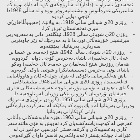
ئەفەندی) ناسراو بە (دڵدار) لە شارۆچكەی كۆیە لە دایك بووە كە
شاعیرێكی غەزەلنوس ‌و نیشتمانپەروەر بووە ‌و لە ساڵی 1948دا
كۆچی دوایی كردوە.
- ڕۆژی 20ی شوباتی ساڵی 1919، بە پیلانێك (حەبیبوڵڵاخان)ی
میری ئەفغانستان تیرۆر كرا.
- ڕۆژی 20ی شوباتی ساڵی 1928، ئینگلتەرا دانی بە سەروەریی
میرنشینی خۆرهەڵاتی ئوردندا نا بە مەرجێك لە ژێر چاودێریی
سەربازیی بەریتانیادا بمێنێتەوە.
- ڕۆژی 20ی شوباتی ساڵی 1942، شێخ (حەمەد بن عیسا بن
عەلی ئال خەلیفە)ی پاشای بەحرەین كۆچی دوایی كردووە،
هەمان ڕۆژیش شێخ (سەلمان بن حەمەد ئال خەلیفە) وەكو
پاشای نوێی بەحرەین دەستنشیانكرا ‌و شوێنی باوكی گرتەوە.
- پاش هەڵگیرسانی ناكۆكی لە نێوان جولەكەكان ‌و هاووڵاتیانی
فەڵەستیندا، ڕۆژی 20ی شوباتی ساڵی 1948 میلیشیاكانی
هاگانای یەهودی بە بۆمبی مۆرتەر ناوچە عەرەبنشینەكانی شاری
حەیفایان بۆردومان كرد ‌و زیانێكی زۆریان لەو ناوچەیە دا.
- ڕۆژی 20ی شوباتی ساڵی 1951، (گۆردن براون)ی سەرۆك
وەزیرانی بەریتانیا لە دایك بووە كە یەكێكە لە سەركردە دیارەكانی
پارتی كرێكارانی بەریتانیا.
- ڕۆژی 20ی شوباتی ساڵی 1963، هێزە هاوبەشەكانی وڵاتانی
عەرەبی لە كوەیت پاشەكشەیان كرد ئەویش بە هۆی هاتنە سەر
كاری بەعسییەكان ‌و گرتنەدەستی كورسیی حوكمڕانی لە
عێراقدا، چونكە پێشتر (عەبدولكەریم قاسم) داوای گێڕانەوەی