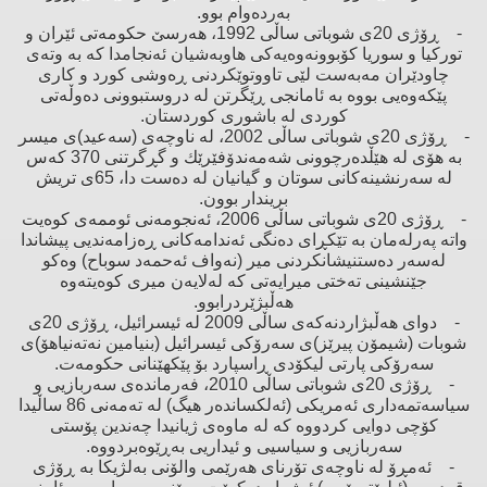
بەردەوام بوو.
- ڕۆژی 20ی شوباتی ساڵی 1992، هەرسێ‌ حكومەتی ئێران ‌و
توركیا ‌و سوریا كۆبوونەوەیەكی هاوبەشیان ئەنجامدا كە بە وتەی
چاودێران مەبەست لێی تاووتوێكردنی ڕەوشی كورد ‌و كاری
پێكەوەیی بووە بە ئامانجی ڕێگرتن لە دروستبوونی دەوڵەتی
كوردی لە باشوری كوردستان.
- ڕۆژی 20ی شوباتی ساڵی 2002، لە ناوچەی (سەعید)ی میسر
بە هۆی لە هێڵدەرچوونی شەمەندۆفێرێك ‌و گڕگرتنی 370 كەس
لە سەرنشینەكانی سوتان ‌و گیانیان لە دەست دا، 65ی تریش
بریندار بوون.
- ڕۆژی 20ی شوباتی ساڵی 2006، ئەنجومەنی ئوممەی كوەیت
واتە پەرلەمان بە تێكڕای دەنگی ئەندامەكانی ڕەزامەندیی پیشاندا
لەسەر دەستنیشانكردنی میر (نەواف ئەحمەد سوباح) وەكو
جێنشینی تەختی میرایەتی كە لەلایەن میری كوەیتەوە
هەڵبژێردرابوو.
- دوای هەڵبژاردنەكەی ساڵی 2009 لە ئیسرائیل، ڕۆژی 20ی
شوبات (شیمۆن پیرێز)ی سەرۆكی ئیسرائیل (بنیامین نەتەنیاهۆ)ی
سەرۆكی پارتی لیكۆدی ڕاسپارد بۆ پێكهێنانی حكومەت.
- ڕۆژی 20ی شوباتی ساڵی 2010، فەرماندەی سەربازیی ‌و
سیاسەتمەداری ئەمریكی (ئەلكساندەر هیگ) لە تەمەنی 86 ساڵیدا
كۆچی دوایی كردووە كە لە ماوەی ژیانیدا چەندین پۆستی
سەربازیی ‌و سیاسیی ‌و ئیداریی بەڕێوەبردووە.
- ئەمڕۆ لە ناوچەی تۆرنای هەرێمی والۆنی بەلژیكا بە ڕۆژی