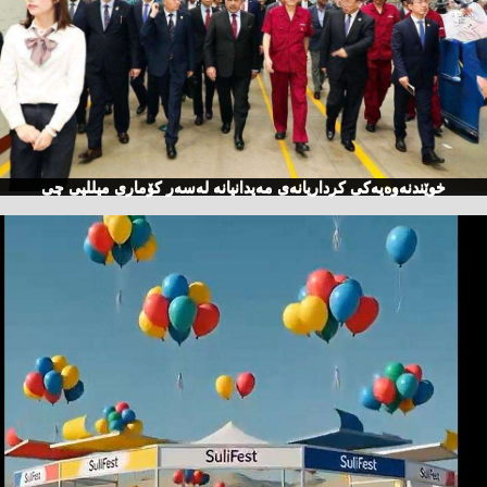
خوێندنەوەیەكی كرداریانەی مەیدانیانە لەسەر كۆماری میللیی چی