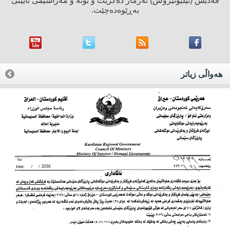
قەدیس (ئیلیۆتیرۆس) ئەژمار دەكرێت ‌و بۆنە ‌و مەراسیمی ئایینی
بەڕێوەدەچێت.
هه‌واڵی زیاتر