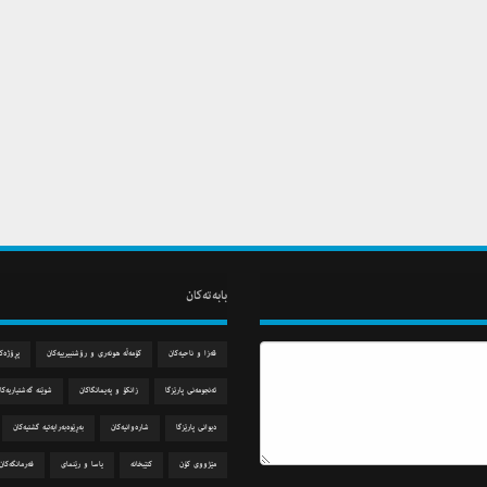
بابه‌ته‌كان
قه‌زا و ناحیه‌كان
كۆمه‌ڵه‌ هونه‌ری و رۆشنبیرییه‌كان
پڕۆژه‌ك
ئه‌نجومه‌نی پارێزگا
زانكۆ و په‌یمانگاكان
شوێنه‌ گه‌شتیاریه‌كا
دیوانی پارێزگا
شاره‌وانیه‌كان
به‌ڕێوه‌به‌رایه‌تیه‌ گشتیه‌كان
مێژووی كۆن
كتێبخانه‌
یاسا و رێنمای
فه‌رمانگه‌كان