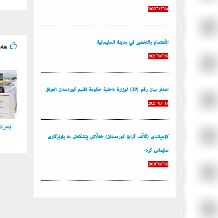
2022-12-04
الأهتمام بالتخضير في مدينة السليمانية
هه‌و
2021-06-09
إصدار بیان رقم (19) لوزارة داخلية حكومة أقليم كوردستان العراق
2021-05-18
به‌ردی
کۆمپانیای (گاڵف گرایۆ کوردستان) خەڵاتی پێشکەش بە پارێزگاری
سلێمانی کرد.
2018-08-09