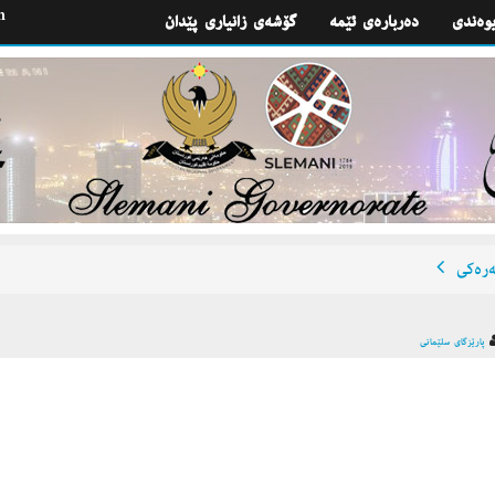
h
یوه‌ندی
گۆشه‌ی زانیاری پێدان
ره‌كی
پارێزگای سلێمانی