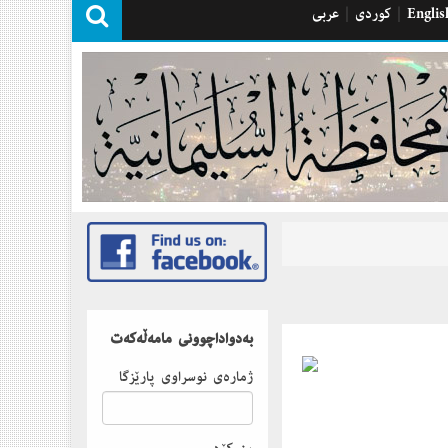
Englis
|
كوردی
|
عربی
بەدواداچوونى مامەڵەكەت
ژمارەى نوسراوى پارێزگا