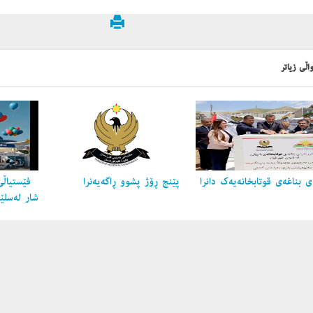
اڵی زیاتر
 بناغه‌ی قوتابخانه‌یه‌ك دانرا
پێنج ڕۆژ پشوو ڕاگه‌یه‌نرا
فێستیاڵی
شار لەسلێ