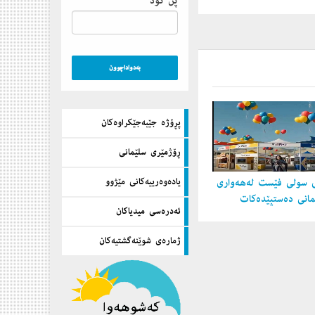
پن كۆد
پڕۆژه‌ جێبه‌جێكراوه‌كان
ڕۆژمێری سلێمانی
یاده‌وه‌رییه‌كانی مێژوو
 سولی فێست لەهەواری
مانی دەستپێدەكات
ئه‌دره‌سی میدیاكان
ژماره‌ی شوێنه‌گشتیه‌كان