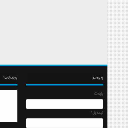
په‌یوه‌ندی
په‌یامه‌كه‌ت*
بابه‌ت
ئیمه‌یل*