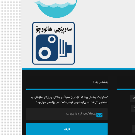
به‌شدار به‌ !
"ده‌توانیت به‌شدار بیت له‌ تازه‌ترین هه‌واڵ و چالاكی پارێزگای سلێمانی به‌
ان
به‌شداری كردنت به‌ پڕكردنه‌وه‌ی ئیمه‌یله‌كه‌ت له‌م بۆكسه‌ی خواره‌وه‌:"
ن