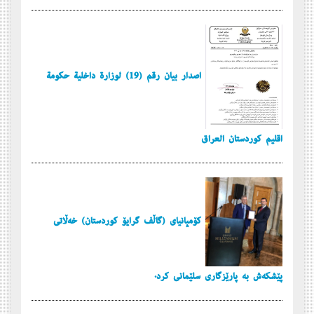
إصدار بیان رقم (19) لوزارة داخلية حكومة
أقليم كوردستان العراق
کۆمپانیای (گاڵف گرایۆ کوردستان) خەڵاتی
پێشکەش بە پارێزگاری سلێمانی کرد.