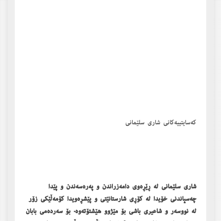
کەسایتییەکانی شاری سلێمانی
شاری سلێمانی لە ڕێڕەوی دامەزراندن و پەرەسەندن و پێدا
چەسپاندنی خۆیدا لە کۆڕی شارستانێتی و پێشڕەویدا کۆمەڵێکی زۆر
لە نووسەر و شاعیری باشی بۆ مێژوو ھێشتۆتەوە. بۆ سەردەمی بابان