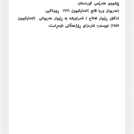
پێشووی ھەرێمی کوردستان.
(مەریوان وریا قانع )لەدایکبوون ١٩٦٦ ڕووناکبیر.
(دکتۆر ڕێبوار فەتاح ) ناسراویشە بە ڕێبوار مەریوانی (لەدایکبوون
١٩٥٧) نووسەر, شارەزای ڕۆژھەڵاتی ناوەڕاست.