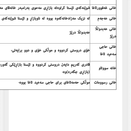
خانی غەفوورئاغا
شوێنەکەی ئێستا کراوەتە بازاڕی مەحوی بەرامبەر خانەقای مە
خانی عەجەم
لە نزیک مەزادخانەکەوە بووە لە ناوبازاڕ و ئێستا شوێنەکەی ک
خانی عەبدولڵا
عەبدولڵا درێژ
درێژ
خانی حاجی
خۆی دروستی کردووە و موڵکی خۆی و دوو برایەتی.
سەعید ئاغا
قادری کەریم دایەن دروستی کردووە و ئێستا بازاڕێکی گەورەی
خانە سووتاو
(بازاڕی جگەرە)وە.
خانی رسوومات
موڵکی حەمەئاغای برای حاجی سەعید ئاغا بووە.