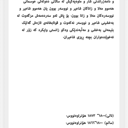
و دامەزراندنی شار و ماوەیەکیش لە ساڵانی دەوڵەتی عوسمانی
ھەموو مەلا و زاناکان شاعیر و نووسەر بوون یان ھەموو شاعیر و
نووسەرەکان مەلا و زانا بوون. بۆ پاش ئەو سەردەمەش مزگەوت لە
بەخشینی شاعیر و نووسەر نەکەوت و قوتابخانەی تازەش گەلێک
بلیمەتی بەخشی و مەڵبەندێکی وەکو زانستی وایکرد کە زۆر لە
نەخوێندەواران بچنە ڕیزی شاعیران.
(نالی)١٨٠٠- ١٨٧٣ ھۆنراوەنووس.
(سالم) ١٨٠٠-١٨٦٦ ھۆنراوەنووس.