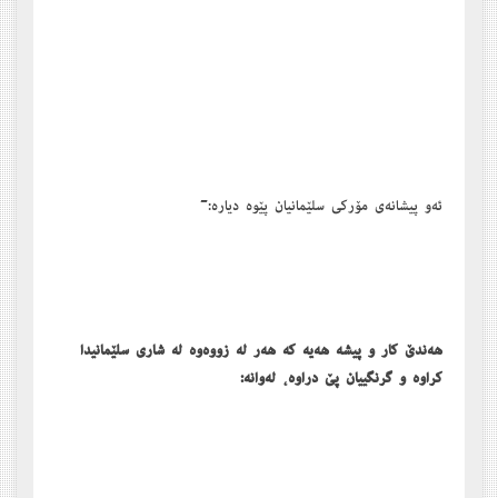
ئەو پیشانەی مۆرکی سلێمانیان پێوە دیارە:-
ھەندێ کار و پیشە ھەیە کە ھەر لە زووەوە لە شاری سلێمانیدا
کراوە و گرنگییان پێ دراوە، لەوانە: