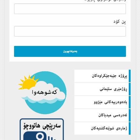
پن كۆد
پڕۆژه‌ جێبه‌جێكراوه‌كان
ڕۆژمێری سلێمانی
یاده‌وه‌رییه‌كانی مێژوو
ئه‌دره‌سی میدیاكان
ژماره‌ی شوێنه‌گشتیه‌كان