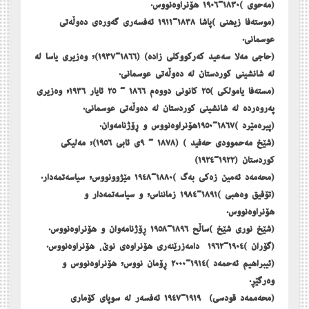
(مەحوی )١٨٣٠-١٩٠٦ ھۆنراوەنووس.
(موستەفا زیھنی )پاشا ١٨٣٨-١٩١١ ئەفسەری گەورەی دەوڵەتی
عوسمانی.
(حاجی مەلا سەعید کەرکووکلی زادە) (١٨٦٦-١٩٣٧), وەزیری یاسا لە
لە شانشینی کوردستان لە دەوڵەتی عوسمانی.
(مستەفا یامولکی )٢٥ كانونی دووه‌م ١٨٦٦ - ٢٥ ئایار ١٩٣٦, وەزیری
پەروەردە لە شانشینی کوردستان لە دەوڵەتی عوسمانی.
(پیرەمێرد )١٨٦٧-١٩٥٠ھۆنراوەنووس و ڕۆژنامەوان.
(شێخ مەحموودی حەفید ) (١٨٧٨ - ٩ی ئابی ١٩٥٦), مەلیکی
کوردستان (١٩٢٢-١٩٢٤)
(محەمەد ئەمین زەکی بەگ )١٨٨٠-١٩٤٨ مێژوونووس, سیاسەتمەدار.
(تۆفیق وەھبی )١٨٩١-١٩٨٤ زمانناس, و سیاسەتمەدار و
ھۆنراوەنووس.
(شێخ نوری شێخ )ساڵح ١٨٩٦-١٩٥٨ ڕۆژنامەوان و ھۆنراوەنووس.
(گۆران )١٩٠٤-١٩٦٢ دامەزرێنەری ھۆنراوەی نوێ، ھۆنراوەنووس.
(ئیبراھیم ئەحمەد )١٩١٤-٢٠٠٠ ڕۆمان نووس, ھۆنراوەنووس و
وەرگێڕ.
(محەممەد قودسی) ١٩١٩-١٩٤٧ ئەفسەر لە سوپای کۆماری