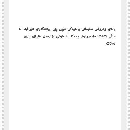
یانەی وەرزشی سلێمانی یانەیەکی تۆپی پێی پیشەگەری عێراقیە. لە
ساڵی ١٩٥٦دا دامەزراوە، یانەکە لە خولی بژاردەی عێراق یاری
دەکات.