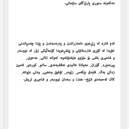
ده‌كه‌ونه‌ سنوری پارێزگای سلێمانی.
ئەم شارە لە ڕێڕەوی دامەزراندن و پەرەسەندن و پێدا چەسپاندنی
خۆیدا لە کۆڕی شارستانێتی و پێشڕەویدا کۆمەڵێکی زۆر لە نووسەر
و شاعیری باشی بۆ مێژوو ھێشتۆتەوە. لەوانە (نالی، مەحوی،
پیرەمێرد، گۆران، مەولانا خالیدی نەقشبەندی، سالم، کوردی، ئەمین
زەکی بەگ، فایەق بێکەس، زێوەر، تۆفیق وەھبی، وەلی دێوانە،
کاک ئەحمەدی شێخ.. ھتد) و سەدان نووسەر و شاعیری تریش.