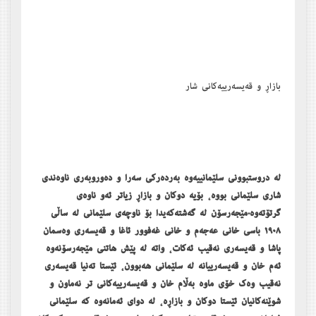
بازاڕ و قەیسەرییەکانی شار
لە دروستبوونی سلێمانییەوە بەردەرکی سەرا و دەوروبەری ناوەندی
شاری سلێمانی بووە، بۆیە دوکان و بازاڕ زیاتر ئەو ناوەی
گرتۆتەوە.مێجەرسۆن لە گەشتەکەیدا بۆ ناوچەی سلێمانی لە ساڵی
١٩٠٨ باسی خانی عەجەم و خانی غەفوور ئاغا و قەیسەری وەسمان
پاشا و قەیسەری نەقیب ئەکات، واتە لە پێش ھاتنی مێجەرسۆنەوە
ئەم خان و قەیسەرییانە لە سلێمانی ھەبوون، ئێستا تەنیا قەیسەری
نەقیب وەک خۆی ماوە بەڵام خان و قەیسەرییەکانی تر نەماون و
شوێنەکانیان ئێستا دوکان و بازاڕە، لە دوای ئەمانەوە کە سلێمانی