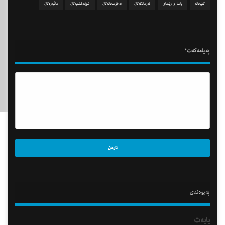
كتێبخانه‌
یاسا و رێنمای
فه‌رمانگه‌كان
نه‌خۆشخانه‌كان
شوێنه‌گشتیه‌كان
ماڵپه‌ره‌كان
په‌یامه‌كه‌ت*
په‌یوه‌ندی
بابه‌ت