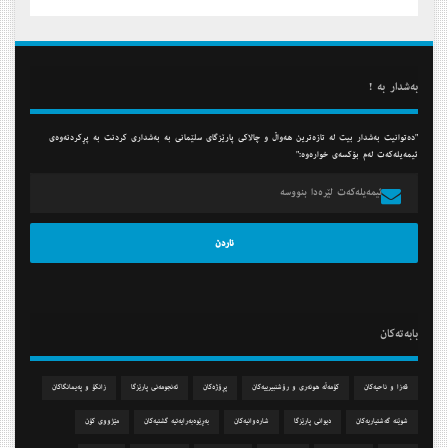
به‌شدار به‌ !
"ده‌توانیت به‌شدار بیت له‌ تازه‌ترین هه‌واڵ و چالاكی پارێزگای سلێمانی به‌ به‌شداری كردنت به‌ پڕكردنه‌وه‌ی
ئیمه‌یله‌كه‌ت له‌م بۆكسه‌ی خواره‌وه‌:"
بابه‌ته‌كان
قه‌زا و ناحیه‌كان
كۆمه‌ڵه‌ هونه‌ری و رۆشنبیرییه‌كان
پڕۆژه‌كان
ئه‌نجومه‌نی پارێزگا
زانكۆ و په‌یمانگاكان
شوێنه‌ گه‌شتیاریه‌كان
دیوانی پارێزگا
شاره‌وانیه‌كان
به‌ڕێوه‌به‌رایه‌تیه‌ گشتیه‌كان
مێژووی كۆن