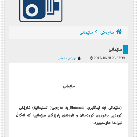
سه‌ره‌كی
سلێمانی
سلێمانی
2017-10-28 23:35:39
پارێزگای سلێمانی
سلێمانی
(سلێمانی )بە ئینگلیزی Slemani،بە عەرەبی( السلیمانیة) شارێکی
کوردیی باشووری کوردستان و ناوەندی پارێزگای سلێمانییە كه‌ لەگەڵ
ئێراندا ھاوسنوورە.