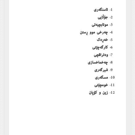
ئاسنگەری
جۆڵایی
موتابچیەتی
چەرخی موو ڕستن
خەڕەک
کارگەچێتی
وەتراقچی
چەخماخسازی
شیرگەری
مسگەری
خومچێتی
زین و کۆپان