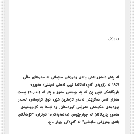
وەرزش
لە پێش دامەزراندنی یانەی وەرزشی سلێمانی لە سەرەتای ساڵی
١٩٥٦ لە زۆربەی گەڕەکەکاندا تیپی ئەھلی (میللی) ھەبووە.
یاریگایەکی تۆپی پێ کە بە چیمەنی سەوز و پتر لە (٢٠،٠٠٠) بیست
ھەزار کەس دەگرێت، لەسەر تازەترین شێوە نوێ کراوەتەوە لەسەر
بوودجەی حکومەتی ھەرێمی کوردستان، وە ئێستا بە کۆبوونەوەی
ھەموو یاریگاکان لە چوارچێوەی (مەلعەبەکە)دا ناونراوە "کۆمەڵگای
یانەی وەرزشی سلێمانی" لە گەڕەکی چوار باخ.