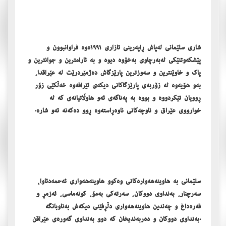
شاری سلێمانی لەپاش ڕاپەرینی ئازاری ١٩٩١ەوە فراوانبوون و
پێشکەوتنێکی لەبەرچاوی بەخۆوە دیوە و بە ئارامترین و جوانترین و
پاک و خاوێنترین و سەوزترین پارێزگاش دەژمێردرێت لە عێراقدا،
بەو ھۆیەوە لە زۆربەی پارێزگاکانی دیکەی ئێراقەوە خەڵکێی زۆر
ڕوویان تێکردووە و بووە بە پەناگەی ئەو ھاوڵاتیانەی کە لە
خوارووی عێراق و ناوچەکانی ناوەڕاستەوە ڕوو دەکەنە ئەو شاره‌.
سلێمانی بە ھاوینەھەوارەکانی وەکوو ھاوینەھەواری ئەحمەدئاوا،
سەرچنار، بەنداوی دووکان، سەرتەکی بەمۆ، کونەماسی، ئەزمڕ و
قەرەداغ و چەندین ھاوینەھەواری دڵڕفێنی دیکەش بەناوبانگە
‌.بەنداوی دووکان و ده‌ربه‌ندیخان كه‌ دوو به‌نداوی گه‌وره‌ی عێراقن