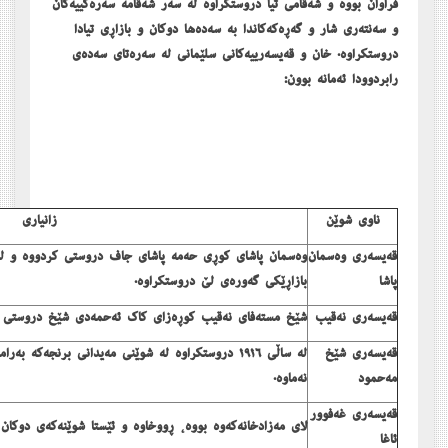
فراوان بووە و شەقامی تیا دروستکراوە لە سەر شەقامە سەرەکییەکان
و سەنتەری شار و گەڕەکەکاندا بە سەدەھا دوکان و بازاڕی تیادا
دروستکراوە. خان و قەیسەرییەکانی سلێمانی لە سەرەتای سەدەی
رابردوودا ئەمانە بوون:
ناوی شوێن
زانیاری
قەیسەری وەسمان
پاشا
بازاڕێکی گەورەی لێ دروستکراوە.
قەیسەری نەقیب
شێخ مستەفای نەقیب کوڕەزای کاک ئەحمەدی شێخ دروستی کر
قەیسەری شێخ
لە ساڵی ١٩١٦ دروستکراوە لە شوێنی مەیدانی برنجەکە
مەحمود
نەماوە.
قەیسەری غەفوور
لای مەزادخانەکەوە بووە، ڕووخاوە و ئێستا شوێنەکەی دوکان و
ئاغا