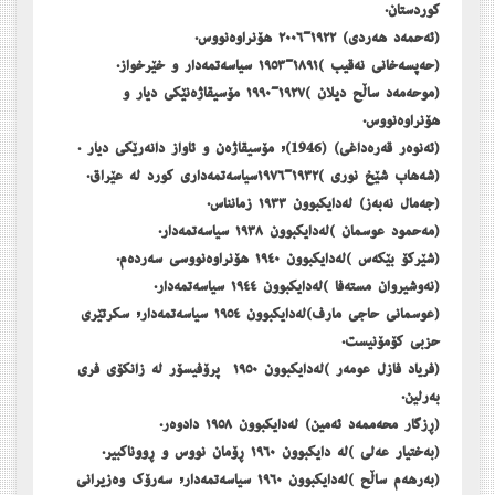
کوردستان.
(ئەحمەد ھەردی) ١٩٢٢-٢٠٠٦ ھۆنراوەنووس.
(حەپسەخانی نەقیب )١٨٩١-١٩٥٣ سیاسەتمەدار و خێرخواز.
(موحەمەد ساڵح دیلان )١٩٢٧-١٩٩٠ مۆسیقاژەنێکی دیار و
ھۆنراوەنووس.
(ئەنوەر قەرەداغی) (1946), مۆسیقاژەن و ئاواز دانەرێکی دیار .
(شەھاب شێخ نوری )١٩٣٢-١٩٧٦سیاسەتمەداری کورد لە عێراق.
(جەمال نەبەز) لەدایکبوون ١٩٣٣ زمانناس.
(مەحمود عوسمان )لەدایکبوون ١٩٣٨ سیاسەتمەدار.
(شێرکۆ بێکەس )لەدایکبوون ١٩٤٠ ھۆنراوەنووسی سەردەم.
(نەوشیروان مستەفا )لەدایکبوون ١٩٤٤ سیاسەتمەدار.
(عوسمانی حاجی مارف)لەدایکبوون ١٩٥٤ سیاسەتمەدار, سکرتێری
حزبی کۆمۆنیست.
(فریاد فازل عومەر )لەدایکبوون ١٩٥٠ پرۆفیسۆر لە زانکۆی فری
بەرلین.
(ڕزگار محەممەد ئه‌مین) لەدایکبوون ١٩٥٨ دادوەر.
(بەختیار عەلی )له‌ دایكبوون ١٩٦٠ ڕۆمان نووس و ڕووناکبیر.
(بەرھەم ساڵح )لەدایکبوون ١٩٦٠ سیاسەتمەدار, سەرۆک وەزیرانی