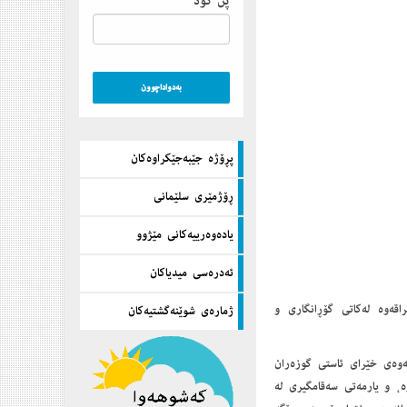
پن كۆد
پڕۆژه‌ جێبه‌جێكراوه‌كان
ڕۆژمێری سلێمانی
یاده‌وه‌رییه‌كانی مێژوو
ئه‌دره‌سی میدیاكان
 خەڵکی عیراقەوە له‌کاتی گۆڕانگاری و
ژماره‌ی شوێنه‌گشتیه‌كان
 هەمەجۆری لە بەرزکردنەوەی خێرای ئاستی گوزەران
ە، و یارمەتی سەقامگیری لە