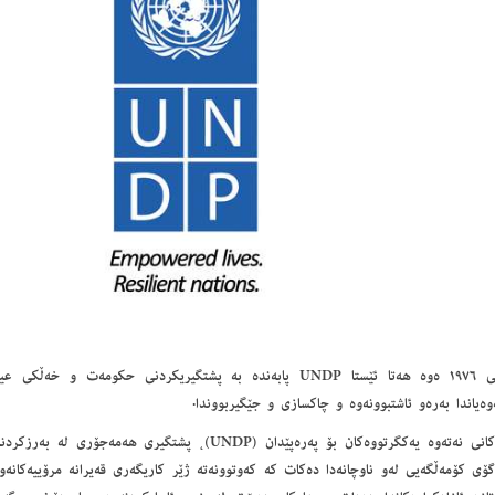
لە ساڵی ١٩٧٦ ەوە هەتا ئێستا UNDP پابەندە بە پشتگیریکردنی حکومەت و
وەیاندا بەرەو ئاشتبوونەوە و چاکسازی و جێگیربووندا.
بەرنامەکانی نەتەوە یەکگرتووەکان بۆ پەرەپێدان (UNDP)، پشتگیری
ۆی کۆمەڵگەیی لەو ناوچانەدا دەکات کە کەوتوونەتە ژێر کاریگەری قەیرانە مرۆییەکانەو