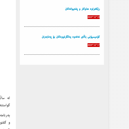
رێكخراوه‌ هاوكار و پشتیوانه‌كان
2019-12-23
كۆمیسیۆنی باڵای نەتەوە یەکگرتووەکان بۆ پەنابەران
2019-12-17
گواستنە
و گفتوگ