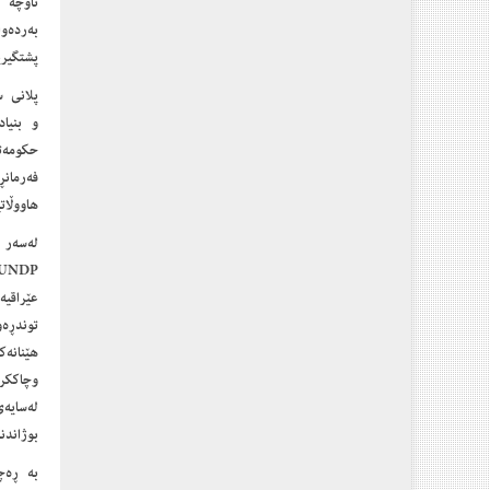
ناوچە ت
به‌رده‌
پشتگیری
و بنیا
حکومەتە
هاووڵاتی
لەسەر 
عێراقیە
توندڕە
هێنانە
وچاككرد
لەسایە
بوژاندن
بە ڕەچ