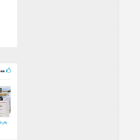
هه‌و
به‌ردی