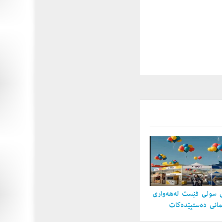
 سولی فێست لەهەواری
مانی دەستپێدەكات