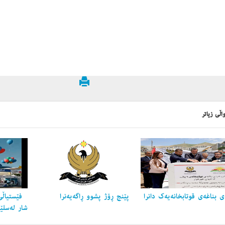
اڵی زیاتر
 بناغه‌ی قوتابخانه‌یه‌ك دانرا
پێنج ڕۆژ پشوو ڕاگه‌یه‌نرا
فێستیاڵی
شار لەسلێ