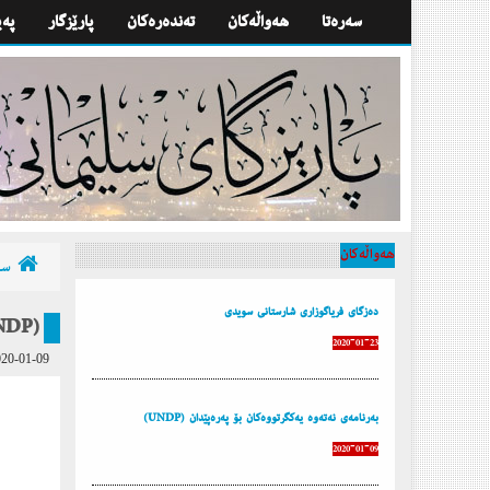
سه‌ره‌تا
هه‌واڵه‌كان
تەندەرەكان
پارێزگار
په‌
هه‌واڵه‌كان
سه‌
دەزگای فریاگوزاری شارستانی سویدی
بەرنامەی نەتەوە یەکگرتووە
2020-01-23
20-01-09
بەرنامەی نەتەوە یەکگرتووەکان بۆ پەرەپێدان (UNDP)
2020-01-09