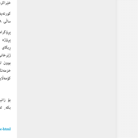
خێراکرد
ساڵی ٢٠١٨- ٢٠١٩ :
پڕۆژە و
ڕیگای 
خزمەتگ
کۆمەڵای
بکە، لە
me.html