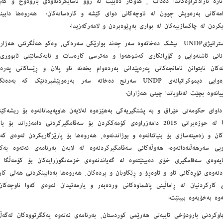
ازە ئازادکراوەکاندا دەدات ، هاوکار ده‌بێت له‌ زوو ئاسایكردنه‌وه‌ى بارودۆخ و گه‌ڕا
وامه‌کانی به‌ره‌وپش چوون له‌ ناوچه‌کانی دوای کێشە و کاره‌ساته‌کان. هەروەها دابی
کردن لە چاکسازییەکان لە بواری بەڕێوەبردن و لامەرکەزیدا.
پلانی ستراتیژیUNDP تیشک دەخاتەوە سەر چەند بوارێکی سەرەکی، وەکو هەڵگرتنی ه
دنانی ئاشتەوایی و گۆڕانکاری کەشوهەوا و مەترسی کارەسات و نایەکسانێتی ئابووری.
کان تابتوانن ئامانجەکانی پەرەپێدانی بەردەوام بخەنە ناو پلان و ڕێساکانی پەرەپێ
فەرمانڕەوايى ديموكراتیانه‌ی UNDP سه‌رنج ده‌خاته‌ سه‌ر به‌ره‌وپێشبردنێک ک
یانەوە‌ بچێت له‌ناویاندا چینی هه‌ژاران.
داوای حكومەتی عێراق و بە پشتگیریەکی بەهێزەوە لەلایەن هاوپەیمانانەوە بۆ ریشەكێ
UNDP لە حوزەیرانی 2015 دامەزراوەی کۆمەککردن بۆ سەقامگیرکردنی دامەزراند 
كان و زەمینەسازی بۆ بنیاتنانەوە و بوژاندنەوە، هەروەها بۆ پارێزگاریكردن لەوەی كە
ویی سەرهەڵنەداتەوە. هەوڵەكانی سەقامگیركردنەوە لە لایەن بەرنامەی نەتەوە یەك
كایەوەی سەقامگیری خۆی دەبینێتەوە لە گەیاندنەوەی خزمەتگوزرایەكان بۆ كۆمەڵگا ن
نەوەی تۆڕەكانی ئاو و ئاوەڕۆ و ڕێگاوبان و پردەكان، هەروەها بەدابینكردنی هەلی كا
ی كاركردنیان لە ڕاماڵینی پاشماوەكانی وردەبەر و یارمەتیدان لەوەی كەوا ناوچەك
ەوە بەخۆیەوە ببینێت.
اوکردنی بارودۆخی تایبەتی هەرێمی کوردستان، بەرنامەی نەتەوە یەکگرتووەکان لەگە