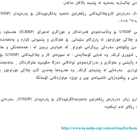
نی چاکسازیە بنەماییە لە پێشینە باڵاکان دەکەن.
پڕۆگرامی UNDP بۆ وەڵامدانەوەی قە
 چالاکی جۆراوجۆر لە پارێزگای سلێمانی، بۆ هاوکاری و پشتیوانی ئاوارە و پەناهەند
سێ پێکهاتەی سەرەکی پرۆگرامی ناوبراو، کە ئەوانیش بریتین لە : هەماهەنگی و ها
وزاری سەرەتایی لە پێشینەی گرنگ، وە هەروەها چەندین کارو چالاکی جۆراوجۆر بۆ 
ەتی و پێکەوەژیانی ئاشتییانەی چین و توێژە جیاوازەکانی کۆمەڵگا.
بۆ زانیاری زیاتر دەربارەی ڕێکخرا
 ڕێگای ئەم لینکەوە:
https://www.iq.undp.org/content/iraq/ku/ho