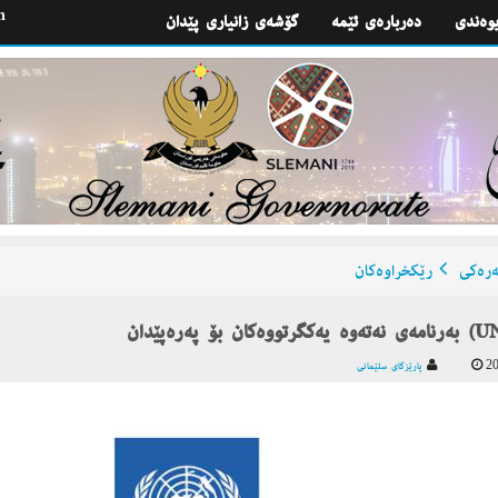
h
یوه‌ندی
گۆشه‌ی زانیاری پێدان
ره‌كی
رێكخراوه‌كان
کان بۆ پەرەپێدان (UNDP)
20
پارێزگای سلێمانی