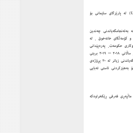
کورتەیەک دەربارەی کاروچالاکییەکانی ڕێکخراوی نەتەوە یەکگرتووەکان بۆ پەرەپێدان (UNDP) لە پارێزگای سلێمانی بۆ
یرانەکان و خۆڕاگری لەعێراق (ICRRP) هەستاوە بە بەئەنجامگەیاندنی چەندین
ە و کۆمەڵگای خانەخوێ ، لە
وکاری حکومەت، پەرەپێدانی
ژێرخانی ئابووری گرنگ، وە تەبایی کۆمەڵایەتی . لە نموونەی کار و چالاکییەکانی (UNDP) بۆ ساڵانی ٢٠١٨ – ٢٠١٩ بریتی
بوون لە پاڵپشتی و هاوکاری و بەرزکردنەوەی تواناکانی دەزگا حکومییە هاوکارەکان ، بەئەنجامگەیاندنی زیاتر لە ٢٠ پڕۆژەی
بەهێزکردنی ئاستی تەبایی
وی نەتەوەیەکگرتووەکان بۆ پەرەپێدان (UNDP)، سەردانی ماڵپەڕی فەرفی ڕێکخراوەکە