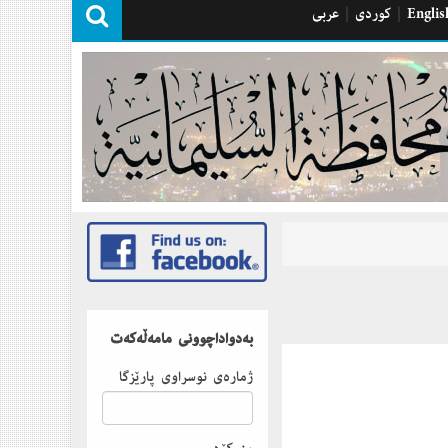
Englis
|
كوردی
|
عربی
بەدواداچوونى مامەڵەكەت
ژمارەى نوسراوى پارێزگا