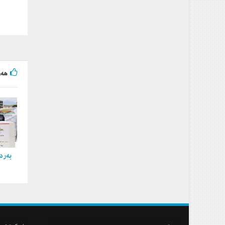
هه‌و
به‌ردی