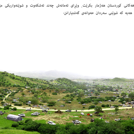
اڵغه‌كانی كوردستان هه‌ژمار بكرێت، وێڕای ئه‌مانه‌ش چه‌ند ئه‌شكه‌وت و شوێنه‌واریكی مێژ
هه‌یه‌ كه‌ شوێنی سه‌ردان حه‌وانه‌ی گه‌شتیارانن.