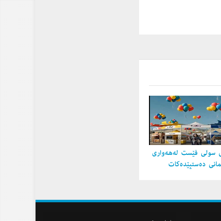
 سولی فێست لەهەواری
مانی دەستپێدەكات