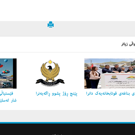
اڵی زیاتر
 بناغه‌ی قوتابخانه‌یه‌ك دانرا
پێنج ڕۆژ پشوو ڕاگه‌یه‌نرا
فێستیاڵی
شار لەسلێ