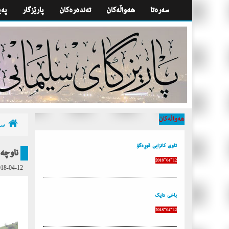
سه‌ره‌تا
هه‌واڵه‌كان
تەندەرەكان
پارێزگار
په‌
هه‌واڵه‌كان
سه‌
ئاوى كانزایى قوڕه‌گۆ
ناوچه‌
2018-04-12
18-04-12
باخی دایك
2018-04-12