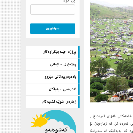
پن كۆد
پڕۆژه‌ جێبه‌جێكراوه‌كان
ڕۆژمێری سلێمانی
یاده‌وه‌رییه‌كانی مێژوو
ئه‌دره‌سی میدیاكان
ژماره‌ی شوێنه‌گشتیه‌كان
 شاخه‌كانی قه‌زای قه‌ره‌داغ ،
 قه‌ره‌داغن كه‌ ژماره‌یان نۆ
 كه‌ به‌یه‌كێك له‌ سه‌یرانگا