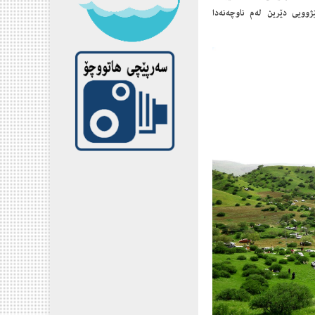
وویى دێرین له‌م ناوچه‌نه‌دا