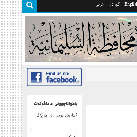
Englis
|
كوردی
|
عربی
بەدواداچوونى مامەڵەكەت
ژمارەى نوسراوى پارێزگا