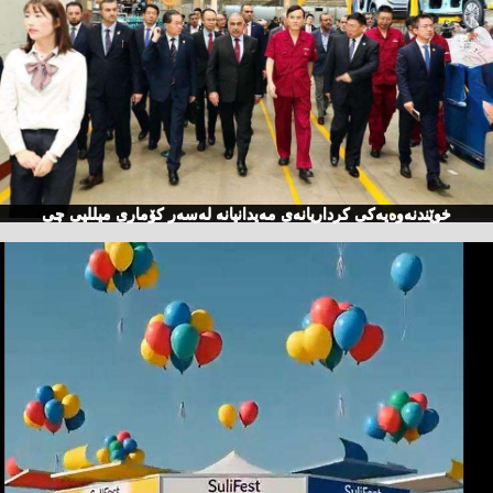
خوێندنەوەیەكی كرداریانەی مەیدانیانە لەسەر كۆماری میللیی چی