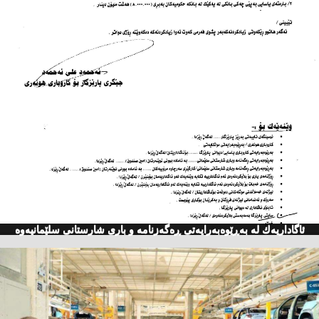
ئاگاداریه‌ك له‌ به‌ڕێوه‌به‌رایه‌تی ڕه‌گه‌زنامه‌ و باری شارستانی سلێمانیه‌وه‌