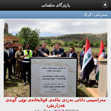
پارێزگای سلێمانی
سه‌ره‌كی / گرنگ
مه‌راسیمی دانانی به‌ردی بناغه‌ی قوتابخانه‌ی نوێی گوندی
هه‌زارمێرد
2026-05-18 09:33:29 پارێزگای سلێمانی