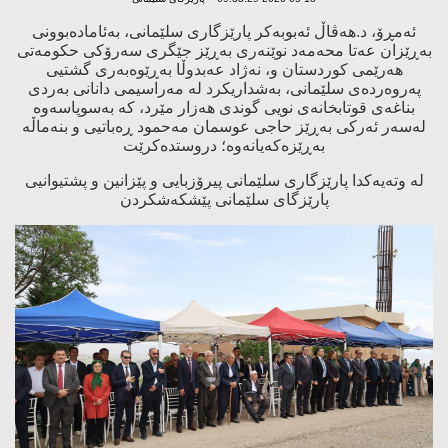
ئەمڕۆ، د.هەڤاڵ ئەبوبەکر پارێزگاری سلێمانی، بەئامادەبوونی
بەڕێزان عەتا محەمەد نوێنەری بەڕێز جێگری سەرۆکی حکومەتی
هەرێمی کوردستان و، نەژاد عەبدوڵا بەڕێوەبەری گشتیی
پەروەردەی سلێمانی، بەشداریکرد لە مەراسیمی دانانی بەردی
بناغەی قوتابخانەی نويی گوندی هەزار مێرد، کە بەسوپاسەوە
لەسەر ئەرکی بەڕێز حاجی عوسمان مەحمود ڕەباتیی و بنەماڵە
بەڕێزەکەیانەوە؛ دروستدەکرێت
لە وتەیەکدا پارێزگاری سلێمانی پیرۆزبایی و پێزانین و پشتیوانیی
پارێزگای سلێمانی پێشکەشکردن