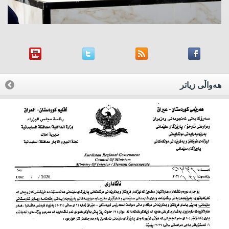
هه‌واڵی زیاتر