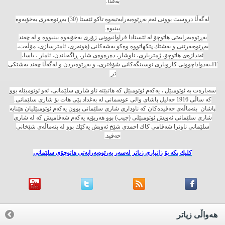
به‌غدا.
له‌گه‌ڵا دروست بوونی ئه‌م به‌ڕێوه‌به‌رایه‌تیه‌وه‌ تاكو ئێستا (30) به‌ڕێوه‌به‌ری به‌خۆیه‌وه‌
بینیوه‌.
به‌ڕێوه‌به‌رایه‌تی هاتوچۆ له‌ ئێستادا فراوانبوونی زۆری به‌خۆیه‌وه‌ بینیووه‌ و له‌ چه‌ند
به‌ڕێوه‌به‌رێتی و به‌شێك پێكهاتووه‌ وه‌كو به‌شه‌كانی (هونه‌ری، ئامێرسازی، مۆڵه‌ت،
ئه‌ندازه‌ی هاتوچۆ، ژمێریاری، ناوشار، ده‌ره‌وه‌ی شار، ڕاگه‌یاندن، ئامار ، یاسا،
IT،به‌دواداچوونی كاروباری نوسینگه‌كانی شۆفێری، و به‌ڕێوه‌بردن و له‌گه‌ڵا چه‌ند به‌شێكی
تر
سه‌باره‌ت به‌ ئوتومبێل ، یه‌كه‌م ئوتومبێل كه‌ هاتبێته‌ ناو شاری سلێمانی، ئه‌و ئوتومبێله‌ بوو
كه‌ ساڵی 1916 خه‌لیل پاشای والی عوسمانی له‌ به‌غداد پێی هات بۆ شاری سلێمانی.
پاشان بنه‌ماڵه‌ی حه‌فیده‌كان كه‌ ناوداری شاری سلێمانی بوون یه‌كه‌م ئوتومبێلیان هێنایه‌
شاری سلێمانی ئه‌ویش ئوتومبێلی (جیب) بوو هه‌ربۆیه‌ یه‌كه‌م شه‌قامیش كه‌ له‌ شاری
سلێمانی ناونرا شه‌قامی كاك احمدی شێخ ئه‌ویش یه‌كێك بوو له‌ بنه‌ماڵه‌ی شێخانی
حه‌فید.
كلیك بكه‌ بۆ زانیاری زیاتر له‌سه‌ر به‌رێوه‌به‌رایه‌تی هاتوچۆی سلێمانی
هه‌واڵی زیاتر