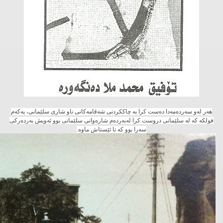
هه‌ر له‌و سه‌رده‌مه‌دا ده‌ست كرا به‌ چاككردنی شه‌قامه‌كانی ناو شاری سلێمانی، یه‌كه‌م
فولكه‌ كه‌ له‌ سلێمانی دروست كرا له‌به‌رده‌م شاره‌وانی سلێمانی بوو ئه‌ویش به‌رده‌ركی
سه‌را بوو كه‌ تا ئێستاش ماوه‌.