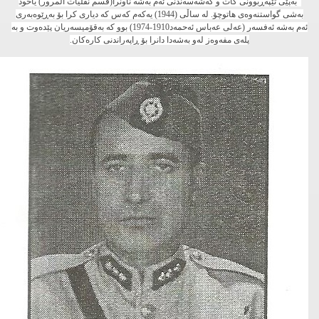
به‌پێی تێپه‌ڕبوونی كات و گه‌شه‌سه‌ندنی ئه‌م به‌شه‌ ناونرا(قسم نقلیات المرور) یاخود
به‌شی گواستنه‌وه‌ی هاتوچۆ. له‌ ساڵی (1944) یه‌كه‌م كه‌س كه‌ دیاری كرا بۆ به‌ڕێوه‌به‌ری
ئه‌م به‌شه‌ ئه‌فسه‌ر (عه‌لی عه‌باس ئه‌حمه‌د1910-1974) بوو كه‌ به‌قۆمیسه‌ریان پێده‌وت و به‌
پله‌ی مفه‌وه‌ز له‌و به‌شه‌دا دانرا بۆ ڕاپه‌راندنی كاره‌كان.