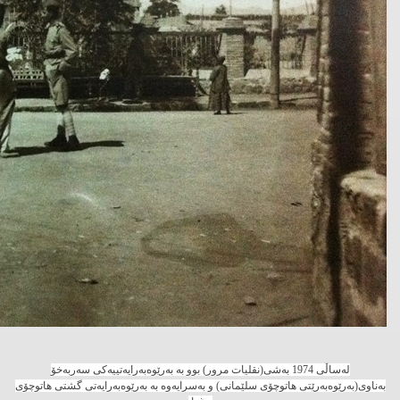
له‌ساڵی 1974 به‌شی(نقلیات مرور) بوو به‌ به‌رێوه‌به‌رایه‌تییه‌كی سه‌ربه‌خۆ
به‌ناوی(به‌رێوه‌به‌رێتی هاتوچۆی سلێمانی) و به‌سرایه‌وه‌ به‌ به‌رێوه‌به‌رایه‌تی گشتی هاتوچۆی