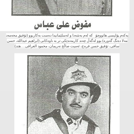
یه‌كه‌م پۆلیسی هاتووچۆ كه‌ له‌م به‌شه‌دا و له‌سلێمانیدا ده‌ست به‌كاربوو (تۆفیق محه‌مه‌د
مه‌لا ده‌نگ گه‌وره‌) بوو له‌گه‌ڵ چه‌ند كارمه‌ندێكی تر به‌ ناوه‌كانی (ابراهیم عبدالله، حسن
ساقی، تۆفیق حسن فره‌ج، ئه‌میت صاڵح نه‌ریمان، محمود العراقی.....هتد)