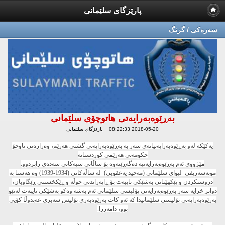
پارێزگای سلێمانی
سه‌ره‌كی / گرنگ
به‌ڕێوه‌به‌رایه‌تی هاتوچۆی سلێمانی
2018-05-20 08:22:33 پارێزگای سلێمانی
یه‌كێكه‌ له‌و به‌ڕێوه‌به‌رایه‌تیانه‌ی سه‌ر به‌ به‌ڕێوه‌به‌رایه‌تی گشتی هه‌رێم، وه‌زاره‌تی ناوخۆ
حكومه‌تی هه‌رێمی كوردستانه‌
مێژووی ئه‌م به‌ڕێوه‌به‌رایه‌تیه‌ ده‌گه‌ڕێته‌وه‌ بۆ ساڵانی سیه‌كانی سه‌ده‌ی رابردوو.
موته‌سه‌ریفی لیوای سلێمانی (مه‌جید یه‌عقوبی) له‌ ساڵه‌كانی (1934-1939) وه‌ هه‌ستا به‌
دروستكردن و پێكهێنانی به‌شێكی تایبه‌ت بۆ ڕاپه‌راندنی جوڵه‌ و ڕێكخستنی ڕێگاوبان،
دواتر خرایه‌ سه‌ر به‌ڕێوه‌به‌رایه‌تی پۆلیسی سلێمانی ئه‌م به‌شه‌ وه‌كو به‌شێكی تایبه‌ت له‌نێو
به‌رێوه‌به‌رایه‌تی پۆلیسی سلێمانیدا كه‌ ئه‌و كات به‌رێوه‌به‌ری پۆلیس سه‌بری عه‌بدوڵا كۆیی
بوو، دامه‌زرا.