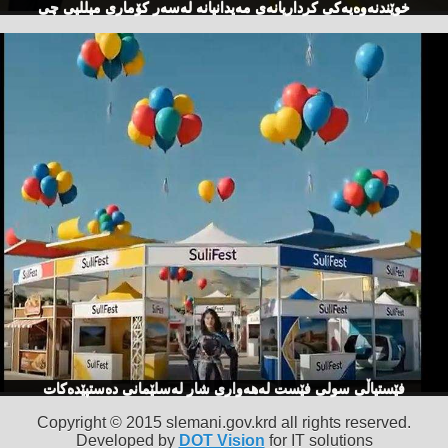
خوێندنەوەیەكی كرداریانەی مەیدانیانە لەسەر كۆماری میللیی چی
فێستیاڵی سولی فێست لەهەواری شار لەسلێمانی دەستپێدەكات
Copyright © 2015 slemani.gov.krd all rights reserved.
Developed by
DOT Vision
for IT solutions