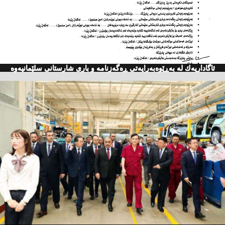
ئاگاداریه‌ك له‌ به‌ڕێوه‌به‌رایه‌تی ڕه‌گه‌زنامه‌ و باری شارستانی سلێمانیه‌وه‌