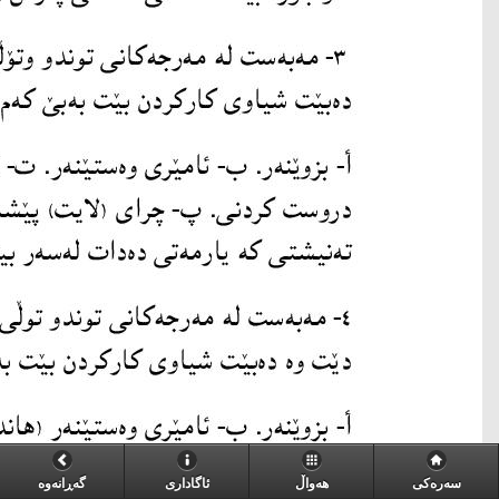
سەرەکی
هەواڵ
ئاگاداری
گه‌ڕانه‌وه‌