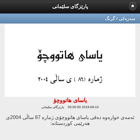
پارێزگای سلێمانی
سه‌ره‌كی / گرنگ
یاسای هاتووچۆ
2018-09-10 00:00:00 پارێزگای سلێمانی
ئەمەی خوارەوە دەقی یاسای هاتووچۆی ژمارە 87 ساڵی 2004ی
هەرێمی كوردستانە: