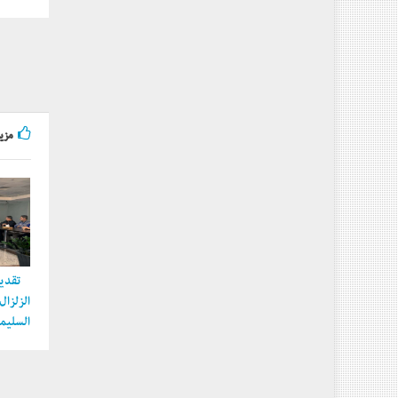
مزيد
تقديم
الزلزا
السليما