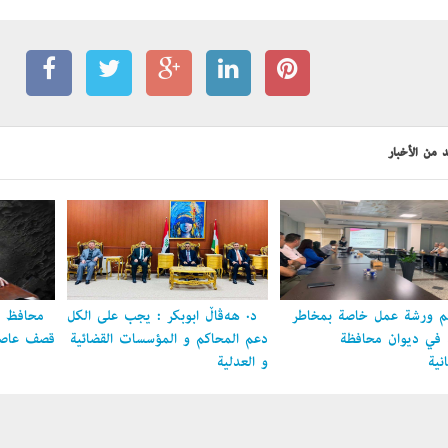
 من الأخبار
 ورشة عمل خاصة بمخاطر
د. هەڤاڵ أبوبكر : يجب على الكل
محافظ ال
ل في ديوان محافظة
دعم المحاكم و المؤسسات القضائية
قصف عاصمة
نية
و العدلية