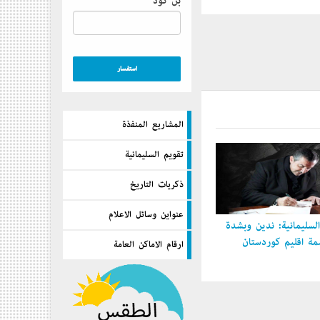
بن كود
المشاريع المنفذة
تقويم السليمانية
ذكريات التاريخ
عنواين وسائل الاعلام
سليمانية: ندين وبشدة
 إقليم كوردستان
ارقام الاماكن العامة