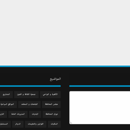
المواضيع
الآقضية و النواحي
جمعیة الثقافة و الفنون
المشاريع
مجلس المحافظة
الجامعات و المعاهد
المواقع السياحية
دیوان المحافظة
البلديات
المديريات العامة
التاري
المكتبات
القوانين والتعليمات
الدوائر
المستشفيا