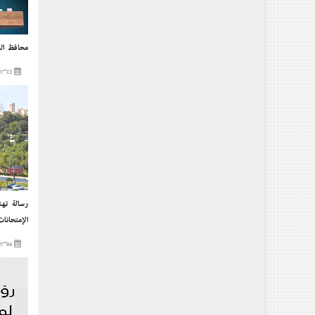
محافظ الس
2023-07-12
رسالة تهن
الإمتحانات
2023-07-04