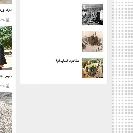
إجراء ورش
2023-10-17
مشاهید السلیمانیة
رئيس جمهو
2023-09-05