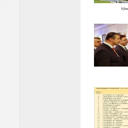
متازة