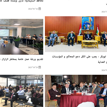
محافظ السليمانية: ندين وبشدة قصف عاص
2024-01-16
 أبوبكر : يجب على الكل دعم المحاكم و المؤسسات
تقديم ورشة عمل خاصة بمخاطر الزلزال في
 العدلية
2023-10-29