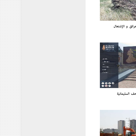
رائق و الإشتعال
حف السليمانية