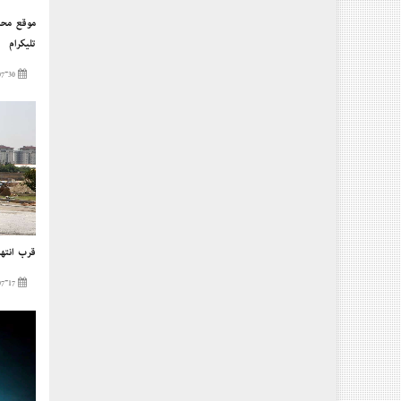
موقع محاف
تليكرام
2023-07-30
قرب إنتها
2023-07-17