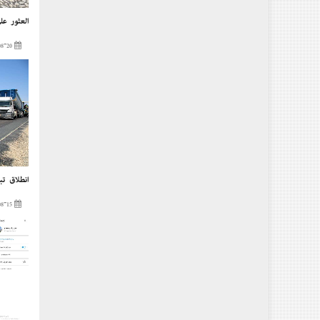
العثور على مو
2023-08-20
إنطلاق تب
2023-08-15