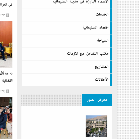
الآسماء البارزة فى مدينة السليمانية
في العراق
الخدمات
2024-11-05
اقتصاد السليمانية
السیاحة
مكتب التضامن مع الازمات
المشاريع
د. هەڤاڵ
الآعلانات
القضائية و
2024-01-07
معرض الصور