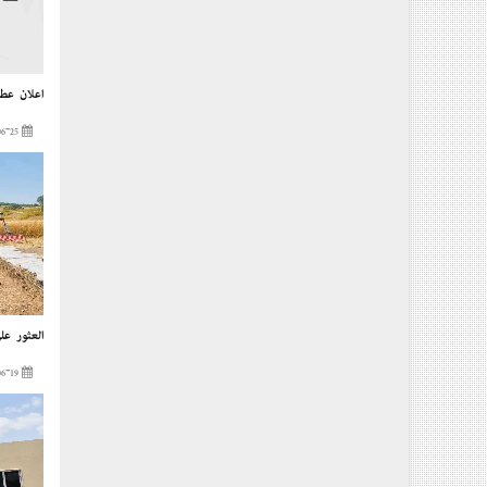
إعلان عطل
2023-06-25
العثور عل
2023-06-19