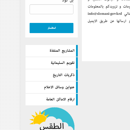
بن كود
لومات و تزويدكم بالمعلومات
من خلال الأرقام التالية ٠٥٣٣١٨٣٠١٠ / ٠٥٣٣١٨٣٠٢٠ والتواصل معنا أيضا من خلال الايميل التالي info@slemani.gov.krd
إرسالها عن طريق الايميل
المشاريع المنفذة
تقويم السليمانية
ذكريات التاريخ
عنواين وسائل الاعلام
ارقام الاماكن العامة