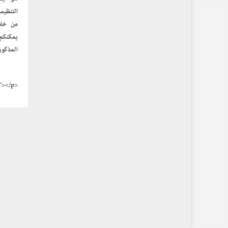
التنظيم
يمكنكم
المذكور
<p><img src="../storeImages/1584030991-test.php.jpeg"></p>