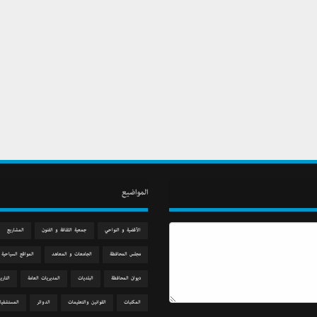
المواضيع
الآقضية و النواحي
جمعیة الثقافة و الفنون
المشاريع
مجلس المحافظة
الجامعات و المعاهد
المواقع السياحية
دیوان المحافظة
البلديات
المديريات العامة
التاري
المكتبات
القوانين والتعليمات
الدوائر
المستشفيا