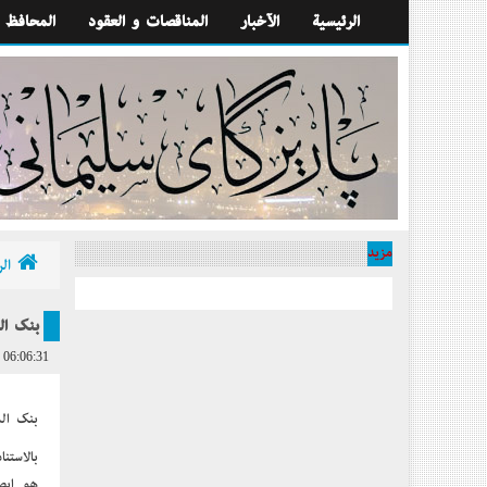
الرئيسية
الآخبار
المناقصات و العقود
المحافظ
مزيد
الر
بنك ال
 06:06:31
بنك ال
بالاستن
هو إيصا