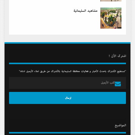
مشاهید السلیمانیة
أشترك الأن !
"تستطيع الأشتراك بأحدث الأخبار و فعاليات محافظة السليمانية بالأشتراك عن طريق أملاء الأيميل أدناه:"
المواضيع