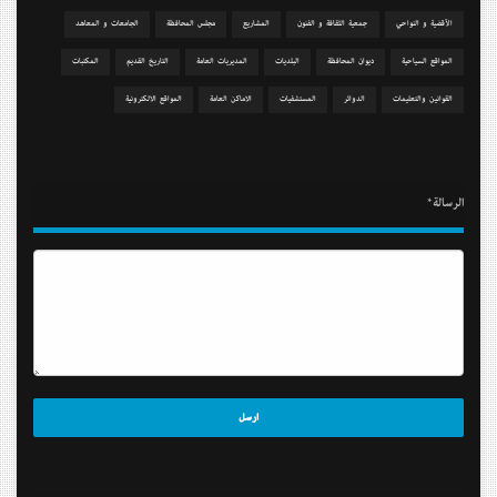
الآقضية و النواحي
جمعیة الثقافة و الفنون
المشاريع
مجلس المحافظة
الجامعات و المعاهد
المواقع السياحية
دیوان المحافظة
البلديات
المديريات العامة
التاريخ القديم
المكتبات
القوانين والتعليمات
الدوائر
المستشفيات
الاماكن العامة
المواقع الالكترونية
الرسالة*