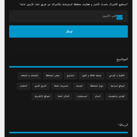
"تستطيع الأشتراك بأحدث الأخبار و فعاليات محافظة السليمانية بالأشتراك عن طريق أملاء الأيميل أدناه:"
المواضيع
الآقضية و النواحي
جمعیة الثقافة و الفنون
المشاريع
مجلس المحافظة
الجامعات و المعاهد
المواقع السياحية
دیوان المحافظة
البلديات
المديريات العامة
التاريخ القديم
المكتبات
القوانين والتعليمات
الدوائر
المستشفيات
الاماكن العامة
المواقع الالكترونية
الرسالة*