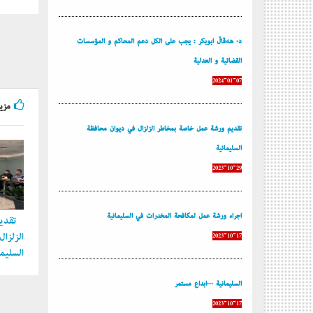
د. هەڤاڵ أبوبكر : يجب على الكل دعم المحاكم و المؤسسات
القضائية و العدلية
2024-01-07
مزيد
تقديم ورشة عمل خاصة بمخاطر الزلزال في ديوان محافظة
السليمانية
2023-10-29
إجراء ورشة عمل لمكافحة المخدرات في السليمانية
تقديم
الزلزا
2023-10-17
السليما
السليمانية ...إبداع مستمر
2023-10-17