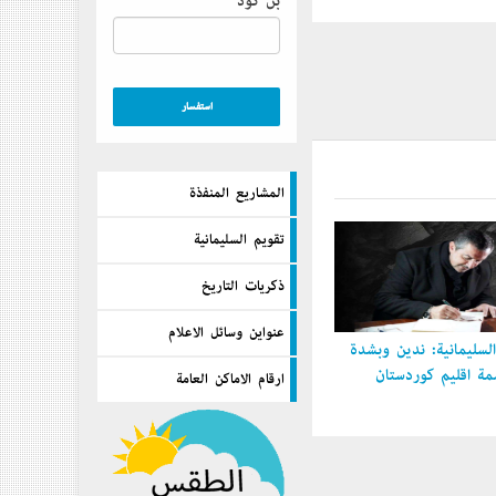
بن كود
المشاريع المنفذة
تقويم السليمانية
ذكريات التاريخ
عنواين وسائل الاعلام
سليمانية: ندين وبشدة
 إقليم كوردستان
ارقام الاماكن العامة