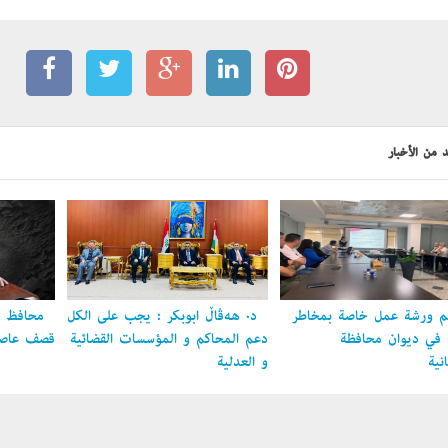
 من الأخبار
 ورشة عمل خاصة بمخاطر
د. هەڤاڵ أبوبكر : يجب على الكل
محافظ ال
ل في ديوان محافظة
دعم المحاكم و المؤسسات القضائية
قصف عاصمة
نية
و العدلية