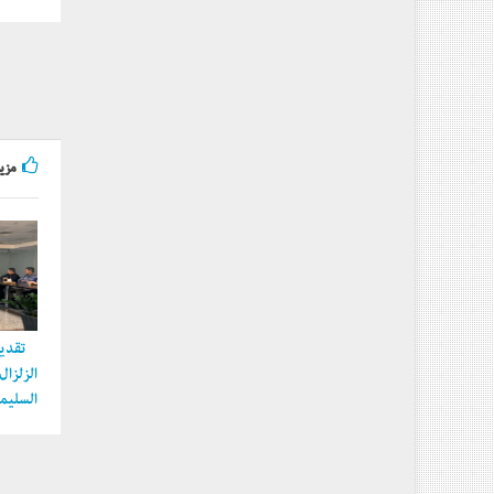
مزيد
تقديم
الزلزا
السليما