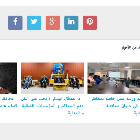
 من الأخبار
 ورشة عمل خاصة بمخاطر
د. هەڤاڵ أبوبكر : يجب على الكل
محافظ ال
ل في ديوان محافظة
دعم المحاكم و المؤسسات القضائية
قصف عاصمة
نية
و العدلية