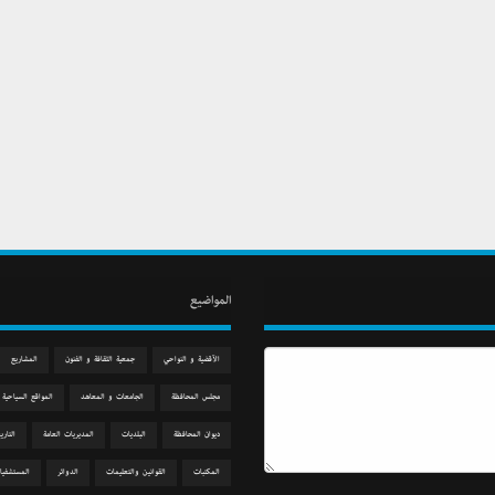
المواضيع
الآقضية و النواحي
جمعیة الثقافة و الفنون
المشاريع
مجلس المحافظة
الجامعات و المعاهد
المواقع السياحية
دیوان المحافظة
البلديات
المديريات العامة
التاري
المكتبات
القوانين والتعليمات
الدوائر
المستشفيا