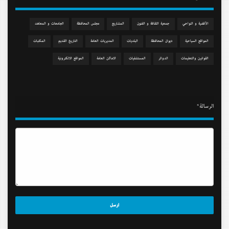
الآقضية و النواحي
جمعیة الثقافة و الفنون
المشاريع
مجلس المحافظة
الجامعات و المعاهد
المواقع السياحية
دیوان المحافظة
البلديات
المديريات العامة
التاريخ القديم
المكتبات
القوانين والتعليمات
الدوائر
المستشفيات
الاماكن العامة
المواقع الالكترونية
الرسالة*