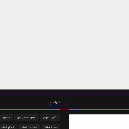
المواضيع
الآقضية و النواحي
جمعیة الثقافة و الفنون
المشاريع
مجلس المحافظة
الجامعات و المعاهد
المواقع السياحية