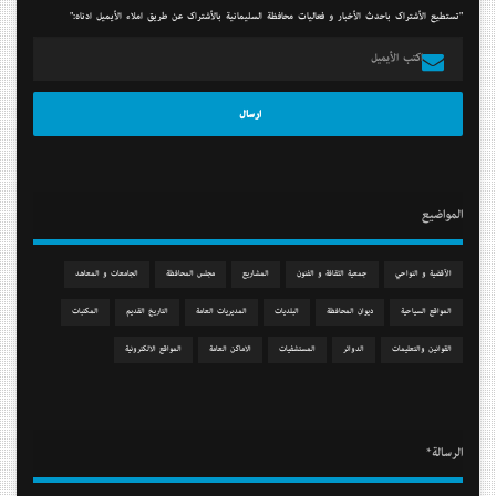
"تستطيع الأشتراك بأحدث الأخبار و فعاليات محافظة السليمانية بالأشتراك عن طريق أملاء الأيميل أدناه:"
المواضيع
الآقضية و النواحي
جمعیة الثقافة و الفنون
المشاريع
مجلس المحافظة
الجامعات و المعاهد
المواقع السياحية
دیوان المحافظة
البلديات
المديريات العامة
التاريخ القديم
المكتبات
القوانين والتعليمات
الدوائر
المستشفيات
الاماكن العامة
المواقع الالكترونية
الرسالة*