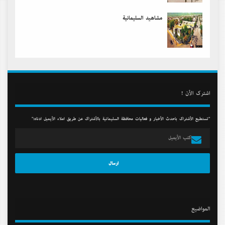
مشاهید السلیمانیة
أشترك الأن !
"تستطيع الأشتراك بأحدث الأخبار و فعاليات محافظة السليمانية بالأشتراك عن طريق أملاء الأيميل أدناه:"
المواضيع