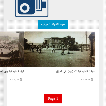
عهد الدولة العراقية
بدايات السليمانية ك (لواء) في العراق
أكراد السليمانية بين الح
2021-07-29
2021-08-04
Page 1