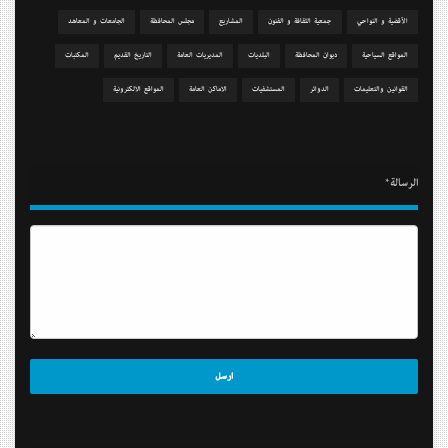
الآقضية و النواحي
جمعیة الثقافة و الفنون
المشاريع
مجلس المحافظة
الجامعات و المعاهد
المواقع السياحية
دیوان المحافظة
البلديات
المديريات العامة
التاريخ القديم
المكتبات
القوانين والتعليمات
الدوائر
المستشفيات
الاماكن العامة
المواقع الالكترونية
الرسالة*