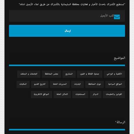
"تستطيع الأشتراك بأحدث الأخبار و فعاليات محافظة السليمانية بالأشتراك عن طريق أملاء الأيميل أدناه:"
المواضيع
الآقضية و النواحي
جمعیة الثقافة و الفنون
المشاريع
مجلس المحافظة
الجامعات و المعاهد
المواقع السياحية
دیوان المحافظة
البلديات
المديريات العامة
التاريخ القديم
المكتبات
القوانين والتعليمات
الدوائر
المستشفيات
الاماكن العامة
المواقع الالكترونية
الرسالة*