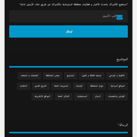
"تستطيع الأشتراك بأحدث الأخبار و فعاليات محافظة السليمانية بالأشتراك عن طريق أملاء الأيميل أدناه:"
المواضيع
الآقضية و النواحي
جمعیة الثقافة و الفنون
المشاريع
مجلس المحافظة
الجامعات و المعاهد
المواقع السياحية
دیوان المحافظة
البلديات
المديريات العامة
التاريخ القديم
المكتبات
القوانين والتعليمات
الدوائر
المستشفيات
الاماكن العامة
المواقع الالكترونية
الرسالة*