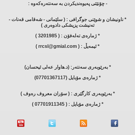
- چۆنێتی پەیوەندیكردن بە سەنتەرەكەوە :
* ناونیشان و شوێنی جوگرافی : ( سلێمانی - شەقامی قەنات -
تەنیشت پزیشكی دادوەری )
* ژمارەی تەلەفۆن : ( 3201985 )
* ئیمەیڵ : ( rrcsl@gmial.com )
* بەرێوبەری سەنتەر: (د.هاوار عەلی ئیحسان)
* ژمارەی مۆبایل (07701367117)
* بەرێوبەری كارگێری : ( سۆران معروف رەوف )
* ژمارەی مۆبایل : ( 07701911345 )