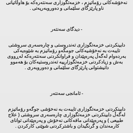
نەخۆشەكانی رۆماتیزم ، خزمەتگوزاری سەنتەرەكە بۆ هاوڵاتیانی
ناو پارێزگای سلێمانی و دەوروبەریەتی .
- دیدگای سەنتەر
دابینكردنی خزمەتگوزاری تەندروستی و چارەسەری سروشتی
تایبەت بە نەخۆشیەكانی جومگەو رۆماتیزم بە شێوەیەكی
بەردەوام لەگەڵ پەرەپێدان و فراوانكردنی سەنتەرەكە لەڕووی
بەش و زیادكردنی خزمەتگوزارییە تەندروستیەكان بۆ هەموو
دانیشتوانی پارێزگای سلێمانی و دەوروبەری .
- ئامانجی سەنتەر
دابینكردنی خزمەتگوزاری تایبەت بە نەخۆشی جوگەو رۆماتیزم
لەگەڵ دابینكردنی خزمەتگوزاری چارەسەری سروشتی ( علاج
طبیعی ) و پەرەپێدانی مافەكانی نەخۆش و پەرەپێدانی توانای
كارمەندان و گرنگیدان و باشتركردنی شوێنی كاركردن .