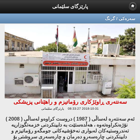
پارێزگای سلێمانی
سه‌ره‌كی / گرنگ
سەنتەری ڕاوێژكاری رۆماتیزم و راهێنانی پزیشكی
2018-10-31 08:33:27 پارێزگای سلێمانی
ئەم سەنتەرە لەساڵی ( 1987 ) دروست كراوەو لەساڵی ( 2008 )
نۆژەنكراوەتەوە ، هەڵدەستێت بە دابینكردنی خزمەتگوزاریە
تەندروستیەكان لەبواری نەخۆشیەكانی جومگەو رۆماتیزم و
دابینكردنی چارەسەرو دەرمان و چارەسەری سروشتی بۆ