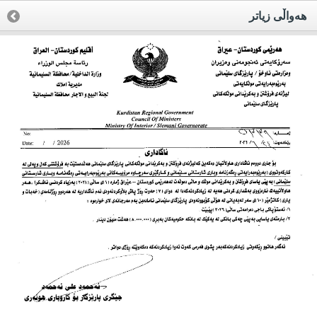
هه‌واڵی زیاتر