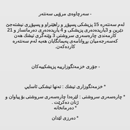
- سەرچاوەی مرۆیی سەنتەر
لەم سەنتەرە 15 پزیشكی پسپۆڕ و راهێنراو و پسپۆڕی نیشتەجێ
دێرین و 3یاریدەدەری پزیشكی و 4 یاریدەدەری دەرمانساز و 21
كارمەندی چارەسەری سروشتی 3 وێنەگری تیشك هەن
كەسەرجەمیان بڕوانامەی پەیمانگایان هەیە لەم سەنتەرە
كاردەكەن.
- جۆری خزمه‌تگوزارییە پزیشکییەكان
* خزمەتگوزاری تیشك : تەنها تيشكی ئاسايي
* چارەسەری سروشتی : لێرەدا چارەسەری سروشتی بۆ پیاوان و
ژنان دەكرێت .
* دەرمانخانە
* دەرزی لێدان