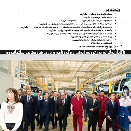
ئاگاداریه‌ك له‌ به‌ڕێوه‌به‌رایه‌تی ڕه‌گه‌زنامه‌ و باری شارستانی سلێمانیه‌وه‌