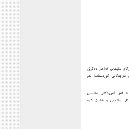
زگای سلێمانی ئه‌ژمار ده‌كرێن
ناوچه‌كانی كوردستاندا ئه‌و
‌ قه‌زا گه‌وره‌كانی سلێمانی
زگای سلێمانی و خۆیان كاره‌