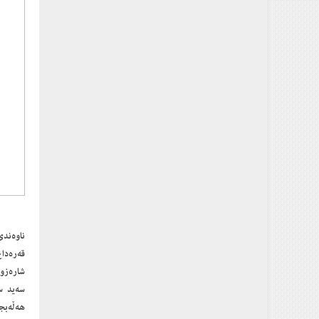
ناوەندی
قه‌ره‌دا
شاره‌زوو
سەید س
ھەڵەبجە