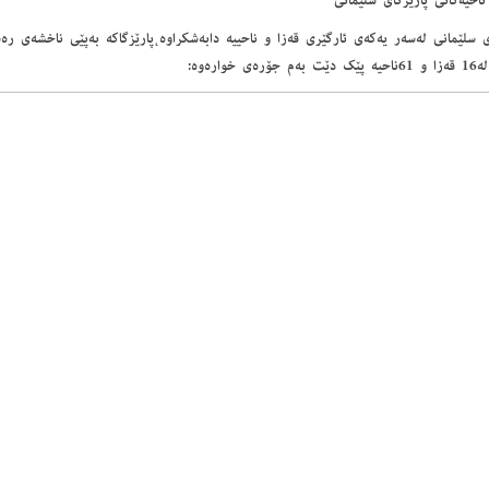
ناحیه‌كانی پارێزگای سلێمانی‌
ی سلێمانی له‌سه‌ر یه‌كه‌ی ئارگێری قه‌زا و ناحییه‌ دابه‌شكراوه‌،پارێزگاكه‌ به‌پێی ناخشه‌ی 
ره‌ی خواره‌وه: