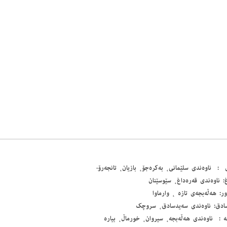
 : ناوەندی سلێمانی، بەکرەجۆ، بازیان، تانجەرۆ.
غ: ناوه‌ندی قه‌ره‌داغ، سێوسێنان
ر: هه‌ڵه‌بجه‌ی تازه‌ ، وارماوا
ادق: ناوەندی سەیدسادق، سروچک
 : ناوەندی ھەڵەبجە، سیروان، خورماڵ، بیارە