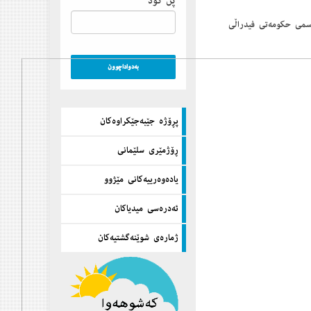
پن كۆد
ره‌سمی حكومه‌تی فیدراڵی
پڕۆژه‌ جێبه‌جێكراوه‌كان
ڕۆژمێری سلێمانی
یاده‌وه‌رییه‌كانی مێژوو
ئه‌دره‌سی میدیاكان
ژماره‌ی شوێنه‌گشتیه‌كان