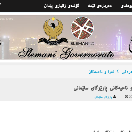
h
یوه‌ندی
گۆشه‌ی زانیاری پێدان
ره‌كی
قه‌زا و ناحیه‌كان
20
پارێزگای سلێمانی