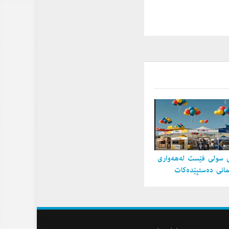
 سولی فێست لەهەواری
مانی دەستپێدەكات