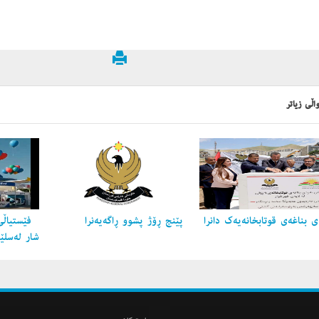
اڵی زیاتر
 بناغه‌ی قوتابخانه‌یه‌ك دانرا
پێنج ڕۆژ پشوو ڕاگه‌یه‌نرا
فێستیاڵی
شار لەسلێ