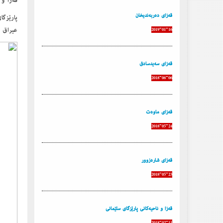
قەزا و 
قەزای دەربەندیخان
پارێزگا
عیراق له‌16 قه‌زا و 61ناحیه‌ پێك دێت به‌م جۆ
2019-01-16
قەزای سەیدسادق
2018-06-06
قەزای ماوەت
2018-05-24
قەزای شارەزوور
2018-05-23
قەزا و ناحیه‌كانی پارێزگای سلێمانی‌
2018-02-11