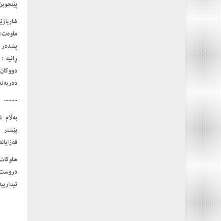
پێنجوین
شارباژێ
ماوەت:
پشدەر 
ڕانیە :
دووکان
دەربەند
.........
به‌ڵام 
پێشتر س
قه‌زایان
هاوكات 
دروست ك
ئیدارییه