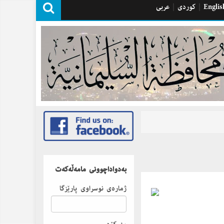
Englis
|
كوردی
|
عربی
بەدواداچوونى مامەڵەكەت
ژمارەى نوسراوى پارێزگا