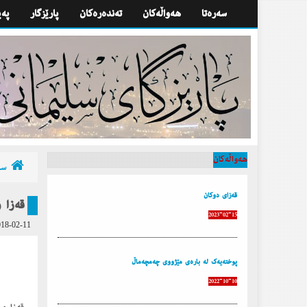
سه‌ره‌تا
هه‌واڵه‌كان
تەندەرەكان
پارێزگار
په‌
هه‌واڵه‌كان
سه‌
قەزای دوكان
2023-02-15
18-02-11
پوختەیەك لە بارەی مێژووی چەمچەماڵ
2022-10-10