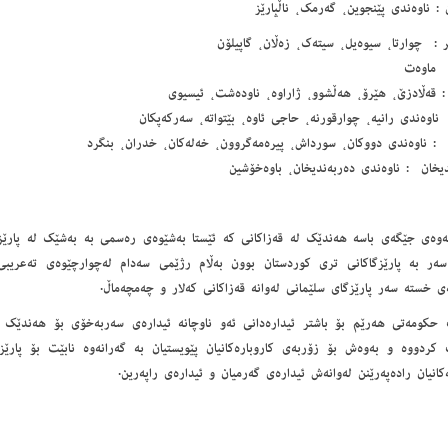
 : ناوەندی پێنجوین، گەرمک، ناڵپارێز
ر : چوارتا، سیوەیل، سیتەک، زەڵان، گاپیلۆن
 ماوەت
: قەڵادزێ، ھێرۆ، ھەڵشوو، ژاراوە، ناودەشت، ئیسیوی
 ناوەندی رانیە، چوارقورنە، حاجی ئاوە، بێتواتە، سەرکەپکان
 : ناوەندی دووکان، سورداش، پیرەمەگروون، خەلەکان، خدران، بنگرد
یخان : ناوەندی دەربەندیخان، باوەخۆشین
ئه‌وه‌ی جێگه‌ی باسه‌ هه‌ندێك له‌ قه‌زاكانی كه‌ ئێستا به‌شێوه‌ی ره‌سمی به‌ به‌شێك له‌ پارێ
ه‌ر به‌ پارێزگاكانی تری كوردستان بوون به‌ڵام رژێمی سه‌دام له‌چوارچێوه‌ی ته‌عریبی 
ه‌ی خسته‌ سه‌ر پارێزگای سلێمانی له‌وانه‌ قه‌زاكانی كه‌لار و چه‌مچه‌ماڵ.
حكومه‌تی هه‌رێم بۆ باشتر ئیداره‌دانی ئه‌و ناوچانه‌ ئیداره‌ی سه‌ربه‌خۆی بۆ هه‌ندێك له
ردووه‌ و به‌وه‌ش بۆ زۆربه‌ی كاروباره‌كانیان پێویستیان به‌ گه‌رانه‌وه‌ نابێت بۆ پارێ
‌كانیان راده‌په‌رێنن له‌وانه‌ش ئیداره‌ی گه‌رمیان و ئیداره‌ی راپه‌رین.