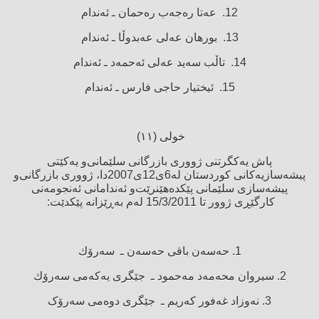
12. عەتا رەجەب رەحمان ـ ئەندام
13. بورهان عەلی عەبدوڵا ـ ئەندام
14. تاڵب سەید عەلی ئەحمەد ـ ئەندام
15. ئیختیار حاجی فارس ـ ئەندام
خولی (١١)
پاش یەکگرتنی ژووری بازرگانی سلێمانی‌و یەکێتی
پیشەسازیەکانی کوردستان لە6ی12ی2007دا، ژووری بازرگانی‌و
پیشەسازی سلێمانی پێکدەهێنرێت‌و ئەندامانی ئەنجومەنی
کارگێڕی ژوور تا 15/3/2011 لەم بەڕێزانە پێکدێت:
1. حەسەن باقی حەسەن ـ سەرۆك
2. سیروان محەمەد مەحمود ـ جێگری یەکەمی سەرۆك
3. نەوزاد غەفور كەریم ـ جێگری دوەمی سەرۆک