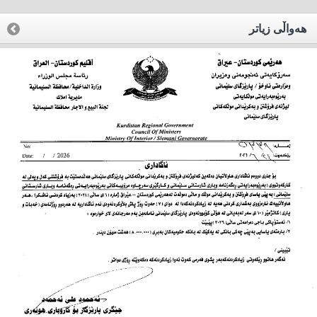
هه‌واڵی زیاتر