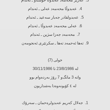
3. عەزیز محەمەد عەبدوڵا خۆشناو ـ ئەندام
4. عەبدوڵا محەمەد عەلی ـ ئەندام
5. عەبدولقادر جەبار سەعید ـ ئەندام
6. عەلی محەمەد عەبدوڵا ـ ئەندام
7. محەمەد جەزا سژین ـ ئەندام
9. تەها ئەحمەد تەها ـ سكرتێری ئەنجومەن
خولی (7)
لە 23/8/1986 تا 30/11/1986
واتە 3 مانگ‌و 7 رۆژ بەردەوام بوو
لە ٤ كۆبونەوەدا بەشداربون
1. جەلال كەریم عەبدولرەحمان ـ سەرۆك