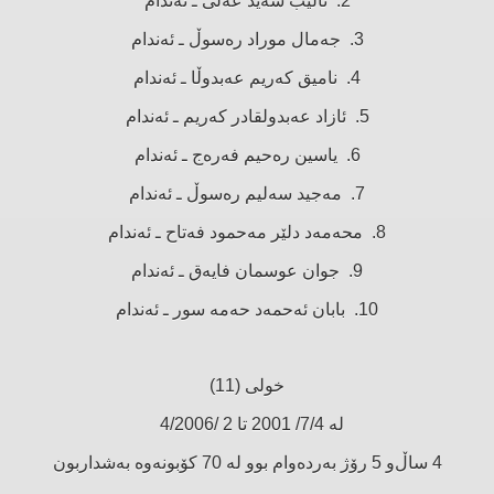
2. تالیب سەید عەلی ـ ئەندام
3. جەمال موراد رەسوڵ ـ ئەندام
4. نامیق كەریم عەبدوڵا ـ ئەندام
5. ئازاد عەبدولقادر كەریم ـ ئەندام
6. یاسین رەحیم فەرەج ـ ئەندام
7. مەجید سەلیم رەسوڵ ـ ئەندام
8. محەمەد دلێر مەحمود فەتاح ـ ئەندام
9. جوان عوسمان فایەق ـ ئەندام
10. بابان ئەحمەد حەمە سور ـ ئەندام
خولی (11)
لە 7/4/ 2001 تا 2 /4/2006
4 ساڵ‌و 5 رۆژ بەردەوام بوو لە 70 كۆبونەوە بەشداربون