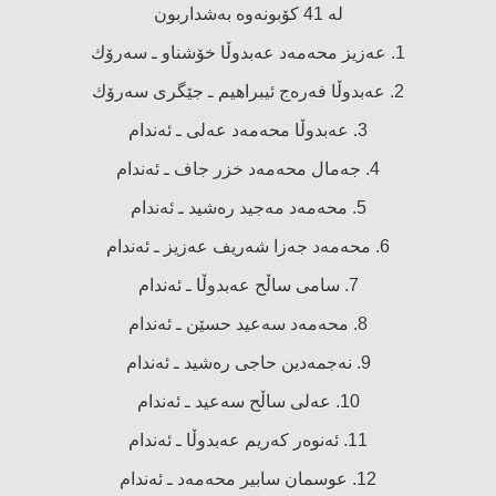
لە 41 كۆبونەوە بەشداربون
1. عەزیز محەمەد عەبدوڵا خۆشناو ـ سەرۆك
2. عەبدوڵا فەرەج ئیبراهیم ـ جێگری سەرۆك
3. عەبدوڵا محەمەد عەلی ـ ئەندام
4. جەمال محەمەد خزر جاف ـ ئەندام
5. محەمەد مەجید رەشید ـ ئەندام
6. محەمەد جەزا شەریف عەزیز ـ ئەندام
7. سامی ساڵح عەبدوڵا ـ ئەندام
8. محەمەد سەعید حسێن ـ ئەندام
9. نەجمەدین حاجی رەشید ـ ئەندام
10. عەلی ساڵح سەعید ـ ئەندام
11. ئەنوەر كەریم عەبدوڵا ـ ئەندام
12. عوسمان سابیر محەمەد ـ ئەندام