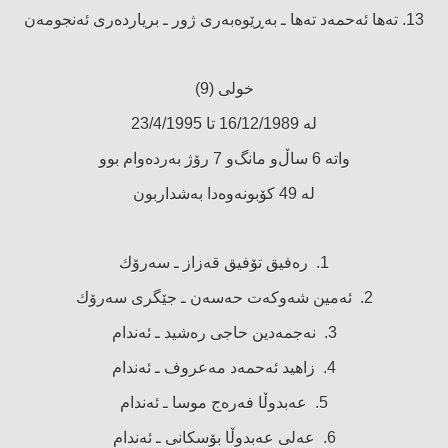
13. تەها ئەحمەد تەها ـ بەڕێوەبەری ژور ـ بریاردەری ئەنجومەن
خولی (9)
لە 16/12/1989 تا 23/4/1995
واتە 6 ساڵ‌و مانگ‌و 7 رۆژ بەردەوام بوو
لە 49 كۆبونەوەدا بەشداربون
1. رەفیق تۆفیق قەزاز ـ سەرۆك
2. ئەمین شەوكەت حەسەن ـ جێگری سەرۆك
3. نەجمەدین حاجی رەشید ـ ئەندام
4. زاهید ئەحمەد مەعروف ـ ئەندام
5. عەبدوڵا فەرەج موسا ـ ئەندام
6. عەلی عەبدوڵا بۆسكانی ـ ئەندام