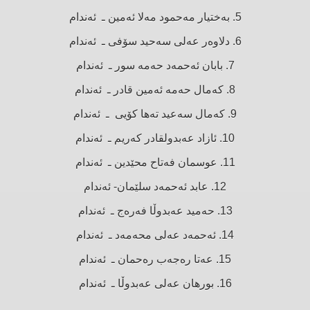
5. بەختیار مەحمود مەلا ئەمین ـ ئەندام
6. دلاوەر عەلی سەحید سۆفی ـ ئەندام
7. بابان ئەحمەد حەمە سور ـ ئەندام
8. کەمال حەمە ئەمین قادر ـ ئەندام
9. کەمال سەعید تەها کۆیی ـ ئەندام
10. ئازاد عەبدولقادر كەریم ـ ئەندام
11. عوسمان فەتاح محێدین ـ ئەندام
12. عابد ئەحمەد سلێمان- ئەندام
13. حەمید عەبدوڵا فەرەج ـ ئەندام
14. ئەحمەد عەلی محەمەد ـ ئەندام
15. عەتا رەجەب رەحمان ـ ئەندام
16. بورهان عەلی عەبدوڵا ـ ئەندام