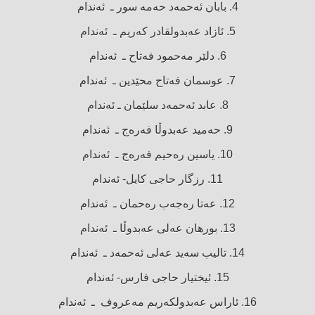
4. بابان ئەحمەد حەمە سور ـ ئەندام
5. ئازاد عەبدولقادر كەریم ـ ئەندام
6. دلێر مەحمود فەتاح ـ ئەندام
7. عوسمان فەتاح محێدین ـ ئەندام
8. عابد ئەحمەد سلێمان ـ ئەندام
9. حەمید عەبدوڵا فەرەج ـ ئەندام
10. یاسین رەحیم فەرەج ـ ئەندام
11. رزگار حاجی كایل- ئەندام
12. عەتا رەجەب رەحمان ـ ئەندام
13. بورهان عەلی عەبدوڵا ـ ئەندام
14. تالیب سەید عەلی ئەحمەد ـ ئەندام
15. ئیختیار حاجی فارس- ئەندام
16. ئاراس عەبدولکەریم مەعروف ـ ئەندام