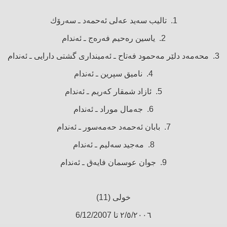
1. تالیب سەید عەلی ئەحمەد ـ سەرۆك
2. یاسین رەحیم فەرەج ـ ئەندام
3. محەمەد دلێر مەحمود فەتاح ـ ئەمینداری گشتی دارایی ـ ئەندام
4. نامیق سپرین ـ ئەندام
5. ئازاد شمقار كەریم ـ ئەندام
6. جەمال موراد ـ ئەندام
7. بابان ئەحمەد حەمەسور ـ ئەندام
8. مەجید سەلیم ـ ئەندام
9. جوان عوسمان فایەق ـ ئەندام
خولی (11)
٢/٥/٢٠٠٦ تا 6/12/2007