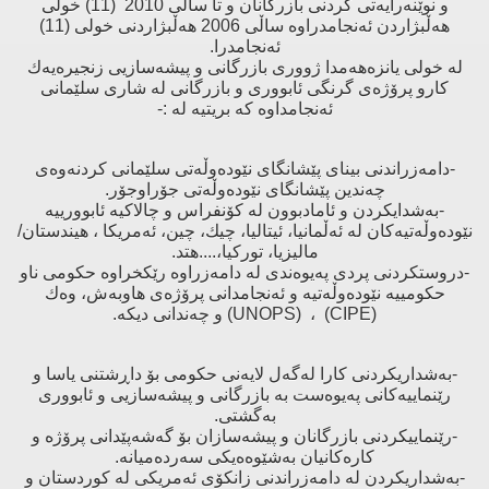
و نوێنه‌رایه‌تی‌ كردنی‌ بازرگانان و تا ساڵی‌ 2010 (11) خولی‌
هه‌ڵبژاردن ئه‌نجامدراوه‌ ساڵی‌ 2006 هه‌ڵبژاردنی‌ خولی‌ (11)
ئه‌نجامدرا.
له‌ خولی‌ یانزه‌هه‌مدا ژووری‌ بازرگانی‌ و پیشه‌سازیی زنجیره‌یه‌ك
كارو پرۆژه‌ی‌ گرنگی‌ ئابووری‌ و بازرگانی‌ له‌ شاری‌ سلێمانی‌
ئه‌نجامداوه‌ كه‌ بریتیه‌ له‌ :-
-دامه‌زراندنی‌ بینای‌ پێشانگای‌ نێوده‌وڵه‌تی‌ سلێمانی‌ كردنه‌وه‌ی‌
چه‌ندین پێشانگای‌ نێوده‌وڵه‌تی‌ جۆراوجۆر.
-به‌شدایكردن و ئامادبوون له‌ كۆنفراس و چالاكیه‌ ئابوورییه‌
نێوده‌وڵه‌تیه‌كان له‌ ئه‌ڵمانیا، ئیتالیا، چیك، چین، ئه‌مریكا ، هیندستان/
مالیزیا، توركیا،....هتد.
-دروستكردنی‌ پردی‌ په‌یوه‌ندی له‌ دامه‌زراوه‌ رێكخراوه‌ حكومی‌ ناو
حكومییه‌ نێوده‌وڵه‌تیه‌ و ئه‌نجامدانی‌ پرۆژه‌ی‌ هاوبه‌ش، وه‌ك
(CIPE) ، (UNOPS) و چه‌ندانی‌ دیكه‌.
-به‌شداریكردنی‌ كارا له‌گه‌ل لایه‌نی‌ حكومی‌ بۆ داڕشتنی‌ یاسا و
رێنماییه‌كانی‌ په‌یوه‌ست به‌ بازرگانی‌ و پیشه‌سازیی و ئابووری‌
به‌گشتی‌.
-رێنماییكردنی‌ بازرگانان و پیشه‌سازان بۆ گه‌شه‌پێدانی‌ پرۆژه‌ و
كاره‌كانیان به‌شێوه‌ه‌یكی‌ سه‌رده‌میانه‌.
-به‌شداریكردن له‌ دامه‌زراندنی‌ زانكۆی‌ ئه‌مریكی‌ له‌ كوردستان و