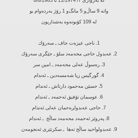
لە بەرواری 7/ 11/1974 تا 8/6/1983
واتە 9 ساڵ‌و 5 مانگ‌و 1 رۆژ بەردەوام بو
لە 109 كۆبونەوە بەشداربون
1. ناجی عیزەت جاف ـ سەرۆك
2. عەبدول حاجی محەمەد سلۆ ـ جێگری سەرۆك
3. رەسوڵ عەلی محەمەد ـ امین سر
4. گورگیس زیا شەمسەدین ـ ئەندام
5. حسێن مەحمود دارتاش ـ ئەندام
6. عوسمان تۆفیق ئەحمەد ـ ئەندام
7. حاجی عەبدولرەحمان عەلی ئەندام
8. پەروێز ئەحمەد محەمەد ساڵح ـ ئەندام
9. عەبدولواحید ساڵح تەها ـ سكرتێری ئەنجومەن