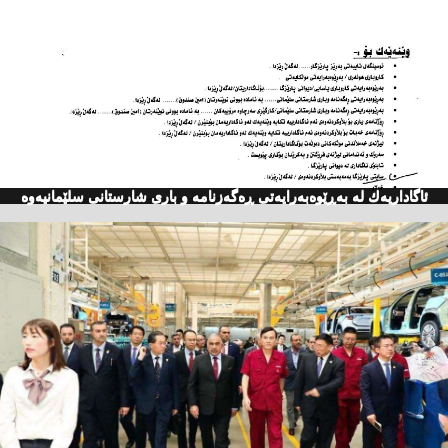
ئاگاداریه‌ك له‌ به‌ڕێوه‌به‌رایه‌تی ڕه‌گه‌زنامه‌ و باری شارستانی سلێمانیه‌وه‌