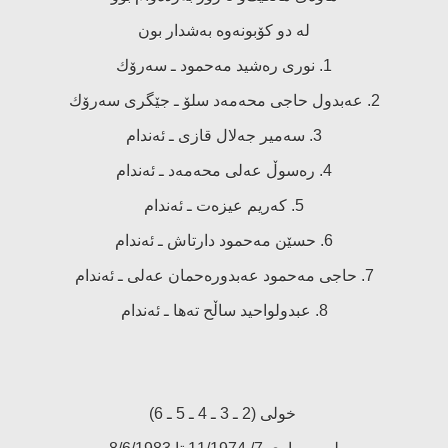
لە دو كۆبونەوە بەشدار بون
1. نوری رەشید مەحمود ـ سەرۆك
2. عەبدول حاجی محەمەد سلۆ ـ جێگری سەرۆك
3. سەمیر جەلال قازی ـ ئەندام
4. رەسوڵ عەلی محەمەد ـ ئەندام
5. كەریم عیزەت ـ ئەندام
6. حسێن مەحمود دارتاش ـ ئەندام
7. حاجی مەحمود عەبدورەحمان عەلی ـ ئەندام
8. عبدولواحید ساڵح تەها ـ ئەندام
خولی (2 ـ 3 ـ 4 ـ 5 ـ 6)