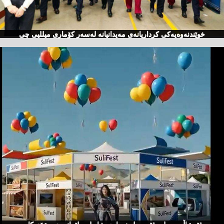
خوێندنەوەیەكی كرداریانەی مەیدانیانە لەسەر كۆماری میللیی چی