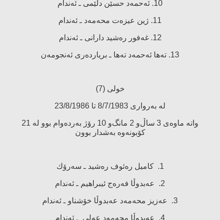
10. ئەحمەد حسێن دلێمی ـ ئەندام
11. ژین عیزەت محەمەد ـ ئەندام
12. غەفور رەشید دارانی ـ ئەندام
13. تەها ئەحمەد تەها ـ بریاردەری ئەنجومەن
خولی (7)
لە بەرواری 8/7/1983 تا 23/8/1986
واتە ماوەی 3 ساڵ‌و 2 مانگ‌و 10 رۆژ بەردەوام بوو لە 21
كۆبونەوە بەشدار بوون
1. كامیل رەئوف رەشید ـ سەرۆك
2. عەبدوڵا فەرەج ئیبراهیم ـ ئەندام
3. عەزیز محەمەد عەبدوڵا خۆشناو ـ ئەندام
4. عەبدوڵا محەمەد عەلی ـ ئەندام