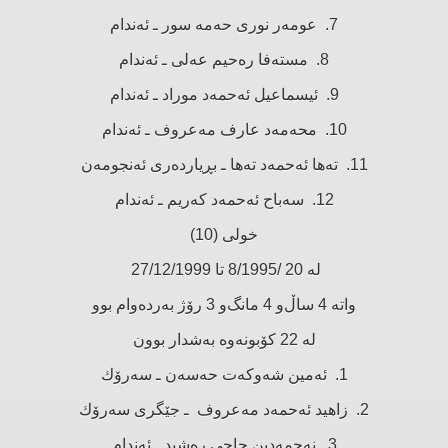
7. عومەر نوری حەمە سور ـ ئەندام
8. مستەفا رەحیم عەلی ـ ئەندام
9. ئیسماعیل ئەحمەد موراد ـ ئەندام
10. محەمەد عارف مەعروف ـ ئەندام
11. تەها ئەحمەد تەها ـ بڕیاردەری ئەنجومەن
12. سەباح ئەحمەد كەریم ـ ئەندام
خولی (10)
لە 20 /8/1995 تا 27/12/1999
واتە 4 ساڵ‌و 4 مانگ‌و 3 رۆژ بەردەوام بوو
لە 22 كۆبونەوە بەشدار بوون
1. ئەمین شەوكەت حەسەن ـ سەرۆك
2. زاهید ئەحمەد مەعروف ـ جێگری سەرۆك
3. نەجمەدین حاجی رەشید ـ ئەندام