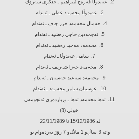
2. عەبدوڵا فەرەج ئیبراهیم ـ جێگری سەرۆك
3. عەبدوڵا محەمەد عەلی ـ ئەندام
4. جەمال محەمەد خزر جاف ـ ئەندام
5. نەجمەدین حاجی رەشید ـ ئەندام
6. محەمەد مەجید رەشید ـ ئەندام
7. سامی عەبدوڵا ـ ئەندام
8. محەمەد جەزا شەریف ـ ئەندام
9. محەمەد سەعید حەسەن ـ ئەندام
10. عوسمان سابیر محەمەد ـ ئەندام
11. تەها محەمەد تەها ـ بڕیاردەری ئەنجومەن
خولی (8)
لە 15/12/1986 تا 22/11/1989
واتە 3 ساڵ‌و 1 مانگ‌و 7 رۆژ بەردەوام بو