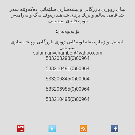
بینای ژووری بازرگانی و پیشەسازی سلێمانی دەكەوێنە سەر
شەقامی سالم و نزیك پردی شەهید رەوف بەگ و بەرامبەر
مۆزەخانەی سلێمانی
بۆ پەیوەندی:
ئیمەیل و ژمارە تەلەفۆنەكانی ژوری بازرگانی و پیشەسازی
سلێمانی
sulaimanychamber@yahoo.com
00964(0)533203293
00964(0)533210491
00964(0)533206845
00964(0)533206985
00964(0)533210495