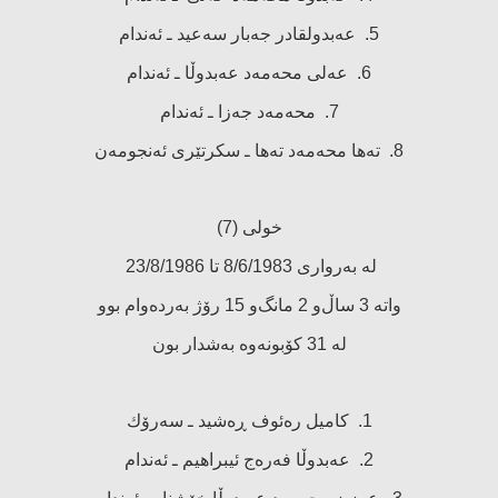
5. عەبدولقادر جەبار سەعید ـ ئەندام
6. عەلی محەمەد عەبدوڵا ـ ئەندام
7. محەمەد جەزا ـ ئەندام
8. تەها محەمەد تەها ـ سكرتێری ئەنجومەن
خولی (7)
لە بەرواری 8/6/1983 تا 23/8/1986
واتە 3 ساڵ‌و 2 مانگ‌و 15 رۆژ بەردەوام بوو
لە 31 كۆبونەوە بەشدار بون
1. كامیل رەئوف ڕەشید ـ سەرۆك
2. عەبدوڵا فەرەج ئیبراهیم ـ ئەندام