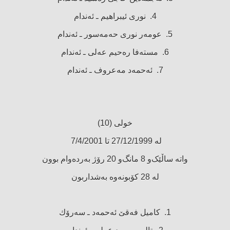
4. نوری ئیبراهیم ـ ئەندام
5. عومەر نوری حەمەسور ـ ئەندام
6. مستەفا رەحیم عەلی ـ ئەندام
7. ئەحمەد مەعروف ـ ئەندام
خولی (10)
لە 27/12/1999 تا 7/4/2001
واتە ساڵێک‌و 8 مانگ‌و 20 رۆژ بەردەوام بوون
لە 28 كۆبونەوە بەشداربون
1. كامیل فەقێ‌ ئەحمەد ـ سەرۆك