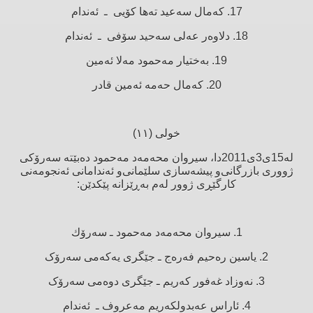
17. کەمال سەعید تەها کۆیی ـ ئەندام
18. دلاوەر عەلی سەحید سۆفی ـ ئەندام
19. بەختیار مەحمود مەلا ئەمین
20. کەمال حەمە ئەمین قادر
خولی (١١)
لە15ی3ی2011دا، سیروان محەمەد مەحمود دەبێتە سەرۆکی
ژووری بازرگانی‌و پیشەسازی سلێمانی‌و ئەندامانی ئەنجومەنی
کارگێڕی ژوور لەم بەڕێزانە پێکدێن:
1. سیروان محەمەد مەحمود ـ سەرۆك
2. یاسین رەحیم فەرەج ـ جێگری یەکەمی سەرۆک
3. نەوزاد غەفور كەریم ـ جێگری دوەمی سەرۆک
4. ئاراس عەبدولکەریم مەعروف ـ ئەندام