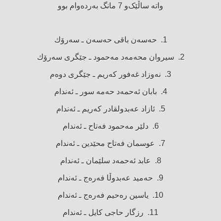
واتە ساڵێک‌و 7 مانگ‌ بەردەوام بوو
1. حەسەن باقی حەسەن ـ سەرۆك
2. سیروان محەمەد مەحمود ـ جێگری سەرۆك
3. نەوزاد غەفور كەریم ـ جێگری دوەم
4. بابان ئەحمەد حەمە سور ـ ئەندام
5. ئازاد عەبدولقادر كەریم ـ ئەندام
6. دلێر مەحمود فەتاح ـ ئەندام
7. عوسمان فەتاح محێدین ـ ئەندام
8. عابد ئەحمەد سلێمان ـ ئەندام
9. حەمید عەبدوڵا فەرەج ـ ئەندام
10. یاسین رەحیم فەرەج ـ ئەندام
11. رزگار حاجی كایل ـ ئەندام