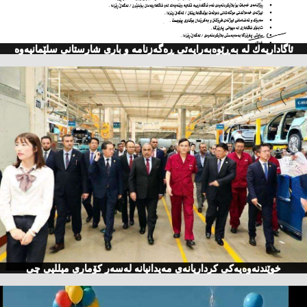
ئاگاداریه‌ك له‌ به‌ڕێوه‌به‌رایه‌تی ڕه‌گه‌زنامه‌ و باری شارستانی سلێمانیه‌وه‌
خوێندنەوەیەكی كرداریانەی مەیدانیانە لەسەر كۆماری میللیی چی