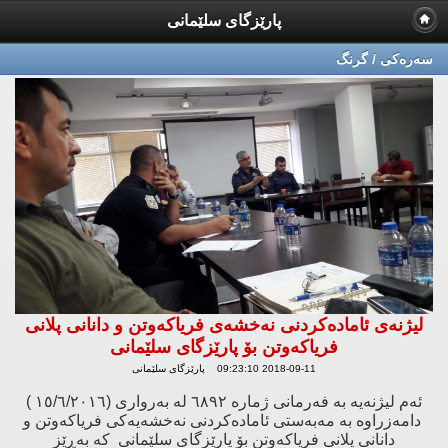
پارێزگای سلێمانی
سه‌ره‌كی / گرنگ
لیژنەی ئامادەکردنی نەخشەی فریاکەوتن و دانانی پلانی
فریاکەوتن بۆ پارێزگای سلێمانی
2018-09-11 09:23:10 پارێزگای سلێمانی
ئەم لیژنەیە بە فەرمانی ژمارە ٦٨٩٢ لە بەرواری (١٥/٦/٢٠١٦ )
دامەزراوە بە مەبەستی ئامادەکردنی نەخشەیەکی فریاکەوتن و
دانانی پلانی فریاکەوتن بۆ پارێزگای سلێمانی کە بەڕێز