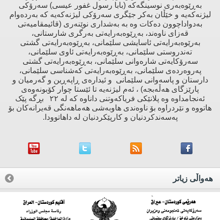
بەڕێوەبەری نوسینگەکە (بابا رسول غفور عیسی) سەرۆکی
لیژنەکەیە و خێڵان بەکر جێگری سەرۆکی لیژنەکەیە کە بەردەوام
بەدواداچوون دەکات وە بە بەشداری نوێنەری (قائیمقامیەتی
قەزای ناوەند، بەڕێوەبەرایەتی بەرگری شارستانی،
بەرێوەبەرایەتی ئاسایشی سلێمانی، بەڕێوەبەرایەتی گشتی
تەندروستی سلێمانی، بەڕێوەبەرایەتی ئاوی سلێمانی،
سەرۆکایەتی شارەوانی سلێمانی، بەڕێوەبەرایەتی گشتی
پەروەردەی سلێمانی، بەڕێوەبەرایەتی کەشناسی سلێمانی،
دارستان و پاسەوانی سلێمانی و ئیدارەی ڕاپەڕین و گەرمیان و
پارێزگای هەڵەبجە) ، ئەم لیژنەیە تا ئێستا چوار کۆبونەوەی
ئەنجامداوە وە پلانێکی فریاکەوتنی داناوە کە لە ٢٢ بڕگە پێک
هاتووە و نێردراوە بۆ ناوەندی هاوبەشی هەماهەنگی قەیرانەکان بۆ
پەسەندکردنیان و کارپێکردنیان لە داهاتوودا.
هه‌واڵی زیاتر