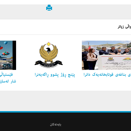
اڵی زیاتر
 بناغه‌ی قوتابخانه‌یه‌ك دانرا
پێنج ڕۆژ پشوو ڕاگه‌یه‌نرا
فێستیاڵی
شار لەسلێ
بابه‌ته‌كان