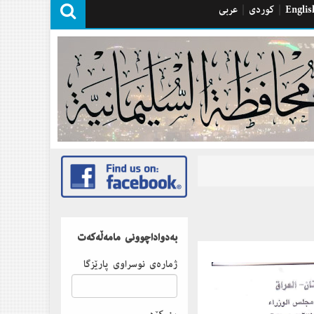
Englis
|
كوردی
|
عربی
بەدواداچوونى مامەڵەكەت
ژمارەى نوسراوى پارێزگا