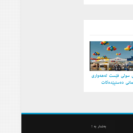
 سولی فێست لەهەواری
مانی دەستپێدەكات
به‌شدار به‌ !