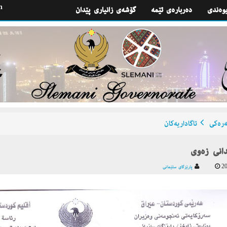
h
یوه‌ندی
گۆشه‌ی زانیاری پێدان
ره‌كی
ئاگاداریه‌كان
دانی زه‌وی
20
پارێزگای سلێمانی