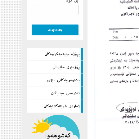
پن كۆد
پڕۆژه‌ جێبه‌جێكراوه‌كان
ڕۆژمێری سلێمانی
یاده‌وه‌رییه‌كانی مێژوو
ئه‌دره‌سی میدیاكان
ژماره‌ی شوێنه‌گشتیه‌كان