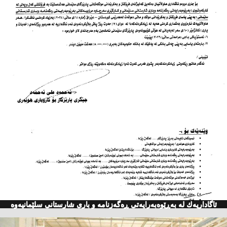
ئاگاداریه‌ك له‌ به‌ڕێوه‌به‌رایه‌تی ڕه‌گه‌زنامه‌ و باری شارستانی سلێمانیه‌وه‌