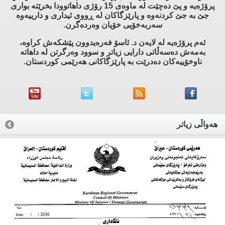
پرۆژه‌یه‌ و پێ ده‌چێت له‌ ماوه‌ی 15 رۆژی داهاتوودا بخرێته‌ بواری
جێ به‌ جێ كردنه‌وه‌ و پارێزگاكان له‌ ڕووی ئیداری و دارییه‌وه‌
سه‌ربه‌خۆیی خۆیان وه‌رده‌گرن.
ئه‌م پرۆژه‌یه‌ له‌ لایه‌ن د. ئاسۆ فه‌ره‌یدوون پێشكه‌ش كراوه‌،
به‌مه‌ش ده‌سه‌ڵاتی دارایی زیاتر و سوود وه‌رگرتن له‌ داهاته‌
ناوخۆییه‌كان ده‌درێت به‌ پارێزگاكانی هه‌رێمی كوردستان.
هه‌واڵی زیاتر