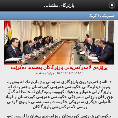
پارێزگای سلێمانی
سه‌ره‌كی / گرنگ
پڕۆژه‌ی لامه‌ركه‌زیه‌تی پارێزگاكان په‌سه‌ند ده‌كرێت
2016-11-16 07:13:30 پارێزگای سلێمانی
د. ئاسۆ فه‌ره‌یدوون پارێزگاری سلێمانی و ژماره‌یه‌ك له‌ وه‌زیره‌
په‌یوه‌ندیداره‌كانی حكومه‌تی هه‌رێمی كوردستان و هه‌ر یه‌ك له‌
پارێزگارانی هه‌ولێر و دهۆك كۆبوونه‌وه‌یه‌كیان ئه‌نجامدا له‌ گه‌ڵ
نێچیرڤان بارزانی سه‌رۆكی حكومه‌تی هه‌رێمی كوردستان و قوباد
تاڵه‌بانی جێگری سه‌رۆكی حكومه‌ت به‌مه‌به‌ستی تاوتوێ كردنی
پرسی لامه‌ركه‌زیه‌تی پارێزگاكان.
حكومه‌تی هه‌رێمی كوردستان ڕه‌زامه‌ندی پیشان دا له‌سه‌ر ئه‌و