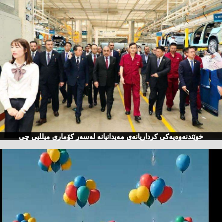
خوێندنەوەیەكی كرداریانەی مەیدانیانە لەسەر كۆماری میللیی چی